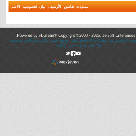
منتديات العاشق
-
الأرشيف
-
بيان الخصوصية
-
الأعلى
Powered by vBulletin® Copyright ©2000 - 2026, Jelsoft Enterprises 
ُكتب أو يُنشر في منتديات العاشق يُمثل وجهة نظر الكاتب والناشر فحسب،
ولا يمثل وجهه نظر الإدارة
rel="nofollow"