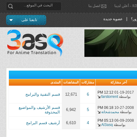
دينا
اتصل بنا
|
ور؟
عضوية جديدة
تابعنا على
آخر مشاركة
مشاركات
المشاهدات
المنتدى
12:12 PM
01-19-2017
6
12,671
قسم التقنية والبرامج
بواسطة
farstorrent
قسم الأرشيف والمواضيع
06:18 PM
10-27-2008
6,942
5
بواسطة
محمدشحاتة
المحذوفة
05:13 PM
06-09-2008
4
6,610
أرشيف قسم البرامج
بواسطة
Al3asq