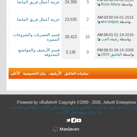
09:36 PM
04-02-2016
3
24,358
خزينة أعمال فريق المانجا
بواسطة
Rose Marry
03:50 AM
04-01-2016
2
23,635
خزينة أعمال فريق المانجا
بواسطة
мίѕтσσġαη
قسم الحصريات والشروحات
08:01 AM
01-19-2016
28,423
10
بواسطة
رقيقة الحب
المميزة
قسم الأرشيف والمواضيع
09:31 PM
09-19-2008
3,136
0
بواسطة
العاشق 2005
المحذوفة
منتديات العاشق
-
الأرشيف
-
بيان الخصوصية
-
الأعلى
Powered by vBulletin® Copyright ©2000 - 2026, Jelsoft Enterprises 
ُكتب أو يُنشر في منتديات العاشق يُمثل وجهة نظر الكاتب والناشر فحسب،
ولا يمثل وجهه نظر الإدارة
rel="nofollow"