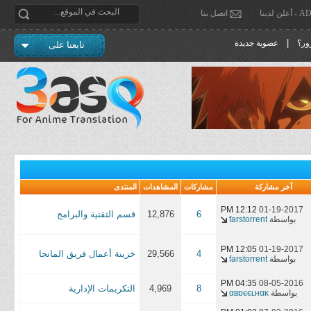
دينا
اتصل بنا
|
ور؟
عضوية جديدة
تابعنا على
آخر مشاركة
مشاركات
المشاهدات
المنتدى
12:12 PM
01-19-2017
6
12,876
قسم التقنية والبرامج
بواسطة
farstorrent
12:05 PM
01-19-2017
4
29,566
خزينة أعمال فريق المانجا
بواسطة
farstorrent
04:35 PM
08-05-2016
8
4,969
التكريمات الإدارية
بواسطة
αвɒєєʟнαĸ