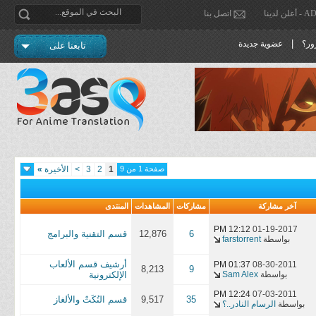
دينا
اتصل بنا
|
ور؟
عضوية جديدة
تابعنا على
صفحة 1 من 9
1
2
3
>
الأخيرة
»
آخر مشاركة
مشاركات
المشاهدات
المنتدى
12:12 PM
01-19-2017
6
12,876
قسم التقنية والبرامج
بواسطة
farstorrent
أرشيف قسم الألعاب
01:37 PM
08-30-2011
8,213
9
بواسطة
Sam Alex
الإلكترونية
12:24 PM
07-03-2011
35
9,517
قسم النُكَتْ والألغاز
بواسطة
الرسام النادر..؟