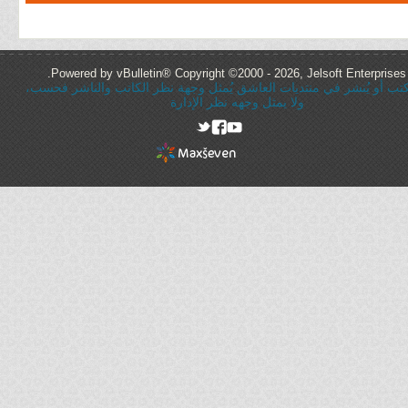
Powered by vBulletin® Copyright ©2000 - 2026, Jelsoft Enterprises 
ُكتب أو يُنشر في منتديات العاشق يُمثل وجهة نظر الكاتب والناشر فحسب،
ولا يمثل وجهه نظر الإدارة
rel="nofollow"