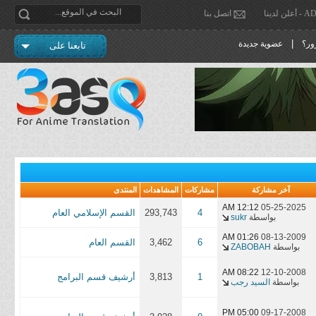
دينا
اتصل بنا
|
ور؟
عضوية جديدة
تابعنا على
آخر مشاركة
مشاركات
المشاهدات
المنتدى
12:12 AM
05-25-2025
4
293,743
القسم الإسلامي العام
بواسطة
sukr
01:26 AM
08-13-2009
6
3,462
القسم العام
بواسطة
ZABOBAH
08:22 AM
12-10-2008
1
3,813
أرشيف قسم البرامج
بواسطة
السيد رجب
05:00 PM
09-17-2008