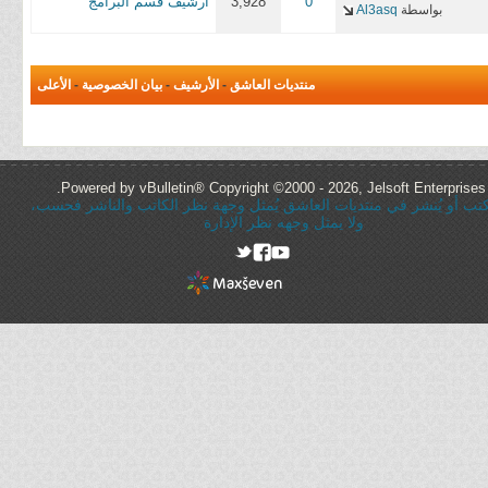
0
3,928
أرشيف قسم البرامج
بواسطة
Al3asq
منتديات العاشق
-
الأرشيف
-
بيان الخصوصية
-
الأعلى
Powered by vBulletin® Copyright ©2000 - 2026, Jelsoft Enterprises 
ُكتب أو يُنشر في منتديات العاشق يُمثل وجهة نظر الكاتب والناشر فحسب،
ولا يمثل وجهه نظر الإدارة
rel="nofollow"