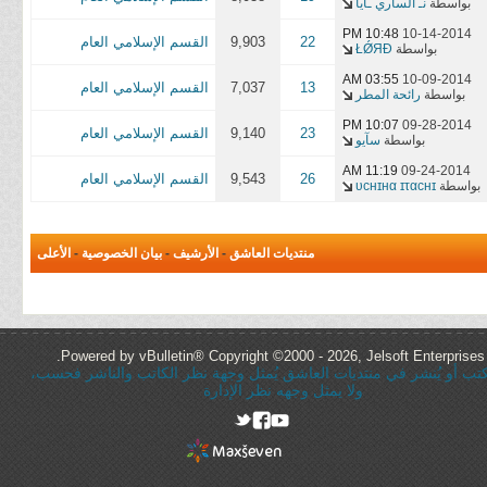
بواسطة
نـ الساري ـايا
10:48 PM
10-14-2014
22
9,903
القسم الإسلامي العام
بواسطة
ŁǾЯĐ
03:55 AM
10-09-2014
13
7,037
القسم الإسلامي العام
بواسطة
رائحة المطر
10:07 PM
09-28-2014
23
9,140
القسم الإسلامي العام
بواسطة
سآيو
11:19 AM
09-24-2014
26
9,543
القسم الإسلامي العام
بواسطة
υcнɪнα ɪταcнɪ
منتديات العاشق
-
الأرشيف
-
بيان الخصوصية
-
الأعلى
Powered by vBulletin® Copyright ©2000 - 2026, Jelsoft Enterprises 
ُكتب أو يُنشر في منتديات العاشق يُمثل وجهة نظر الكاتب والناشر فحسب،
ولا يمثل وجهه نظر الإدارة
rel="nofollow"