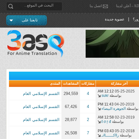
دينا
اتصل بنا
|
ور؟
عضوية جديدة
تابعنا على
آخر مشاركة
مشاركات
المشاهدات
المنتدى
12:12 AM
05-25-2025
4
294,559
القسم الإسلامي العام
بواسطة
sukr
11:43 PM
04-20-2019
4
67,426
القسم الإسلامي العام
بواسطة
الجوهرة البيضاء
12:58 AM
02-23-2019
2
28,877
القسم الإسلامي العام
بواسطة
ℓ σ ŗ đ
03:43 PM
05-22-2018
7
26,508
القسم الإسلامي العام
بواسطة
رااكــــــاانـ