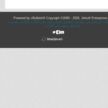
Powered by vBulletin® Copyright ©2000 - 2026, Jelsoft Enterprises 
ُكتب أو يُنشر في منتديات العاشق يُمثل وجهة نظر الكاتب والناشر فحسب،
ولا يمثل وجهه نظر الإدارة
rel="nofollow"