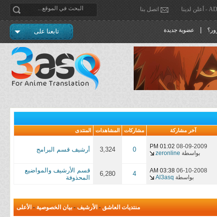
دينا
اتصل بنا
|
ور؟
عضوية جديدة
تابعنا على
آخر مشاركة
مشاركات
المشاهدات
المنتدى
01:02 PM
08-09-2009
0
3,324
أرشيف قسم البرامج
بواسطة
zeronline
قسم الأرشيف والمواضيع
03:38 AM
06-10-2008
6,280
4
بواسطة
Al3asq
المحذوفة
منتديات العاشق
-
الأرشيف
-
بيان الخصوصية
-
الأعلى