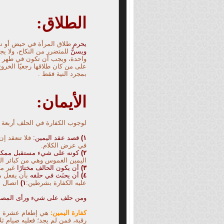
الطلاق:
يحرم
طلاق المرأة في حيض أو نفا
ويسنُّ
للمتضرر من النكاح، ولا يج
واحدة، ويجب أن تكون في طهر لم ي
على من كان طلاقها رجعيًا الخرو
بمجرد النية فقط .
الأيمان:
لوجوب الكفارة في الحلف أربعة
١)
قصد عقد اليمين:
فلا تنعقد إن
في عرض الكلام.
٢)
كونه على شيء مستقبل ممكن
اليمين الغموس وهي من كبائر الذ
٣)
أن يكون الحالف مختارًا
غير مك
٤
)
أن يحنَث في حلفه
بأن يفعل م
عليه الكفارة بشرطين:
١)
اتصال ال
ومن حلف على شيء ورأى المصلح
كفارة اليمين:
هي إطعام عشرة مس
رقبة، فمن لم يجد؛ فعليه صيام ثل