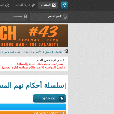
المنتدى
قارئ المانجا
القو
منتديات العاشق
>
الأقسام العامة
>
القسم الإسلامي العا
القسم الإسلامي العام
(القسم تحت مذهب أهل السنة والجماعة)
(لا تُنشر المواضيع إلا بعد إطلاع وموافقة إدارة القسم)
|سلسلة أحكام تهم المسل
10-31-2018, 04:08 PM