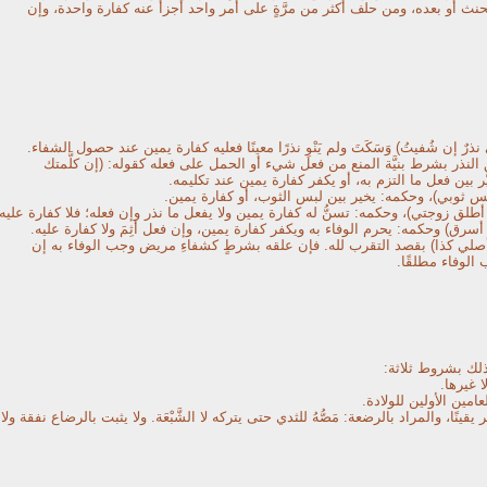
نث أو بعده، ومن حلف أكثر من مرَّةٍ على أمر واحد أجزأ عنه كفارة واحدة، وإن
 نذرٌ إن شُفيتُ) وَسَكَتَ ولم يَنْوِ نذرًا معينًا فعليه كفارة يمين عند حصول الشفاء.
 النذر بشرط بنيَّة المنع من فعل شيء أو الحمل على فعله كقوله: (إن كلَّمتك
َر بين فعل ما التزم به، أو يكفر كفارة يمين عند تكليمه.
 ألبس ثوبي)، وحكمه: يخير بين لبس الثوب، أو كفارة يمين.
أن أطلق زوجتي)، وحكمه: تسنُّ له كفارة يمين ولا يفعل ما نذر وإن فعله؛ فلا كفارة عليه.
 أسرق) وحكمه: يحرم الوفاء به ويكفر كفارة يمين، وإن فعل أثِمَ ولا كفارة عليه.
 أصلي كذا) بقصد التقرب لله. فإن علقه بشرطٍ كشفاءِ مريض وجب الوفاء به إن
الوفاء مطلقًا.
لك بشروط ثلاثة:
ا غيرها.
مين الأولين للولادة.
نًا، والمراد بالرضعة: مَصُّهُ للثدي حتى يتركه لا الشَّبْعَة. ولا يثبت بالرضاع نفقة ولا