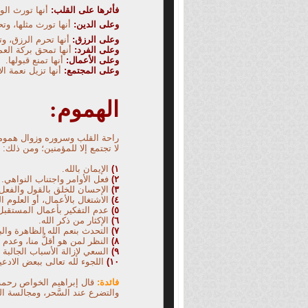
فأثرها على القلب
:
أنها تورث الو
وعلى الدين:
أنها تورث مثلها، و
وعلى الرزق:
أنها تحرم الرزق، و
وعلى الفرد:
أنها تمحق بركة الع
وعلى الأعمال:
أنها تمنع قبولها.
وعلى المجتمع:
أنها تزيل نعمة ال
الهموم:
راحة القلب وسروره وزوال همومه 
لا تجتمع إلا للمؤمنين؛ ومن ذلك:
١)
الإيمان بالله.
٢)
فعل الأوامر واجتناب النواهي.
٣)
الإحسان للخلق بالقول والفعل
٤)
الاشتغال بالأعمال، أو العلوم الن
٥)
عدم التفكير بأعمال المستقبل 
٦)
الإكثار من ذكر الله.
٧)
التحدث بنعم الله الظاهرة والب
٨)
النظر لمن هو أقلُّ منا، وعدم ال
٩)
السعي لإزالة الأسباب الجالبة 
١٠)
اللجوء لله تعالى ببعض الادعية ل
فائدة:
قال إبراهيم الخواص رحمه ا
والتضرع
عند السَّحر، ومجالسة ا