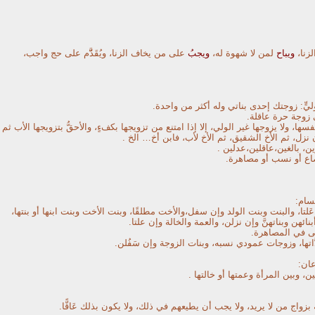
لزنا،
ويباح
لمن لا شهوة له،
ويجبُ
على من يخاف الزنا، ويُقَدَّّم على حج واجب،
يٍّ: زوجتك إحدى بناتي وله أكثر من واحدة.
وجة حرة عاقلة.
فسها، ولا يزوجها غير الولي، إلا إذا امتنع من تزويجها بكفءٍ، والأحقُّ بتزويجها الأب ثم
إن نزل، ثم الأخ الشقيق، ثم الأخ لأب، فابن أخ… الخ .
ن، بالغين،عاقلين،عدلين .
اع أو نسب أو مصاهرة.
قسام:
 عَلتا، والبنت وبنت الولد وإن سفل،والأخت مطلقًا، وبنت الأخت وبنت ابنها أو بنتها،
نائهن وبناتهنَّ وإن نزلن، والعمة والخالة وإن علتا.
ى في المصاهرة.
َّاتها، وزوجات عمودي نسبه، وبنات الزوجة وإن سَفُلن.
عان:
، وبين المرأة وعمتها أو خالتها .
زواج من لا يريد، ولا يجب أن يطيعهم في ذلك، ولا يكون بذلك عَاقًّا.