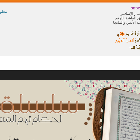
αвɒє
معلو
سم الإسلامي
 العاشق للرفع
ة الأنمي والمانجا