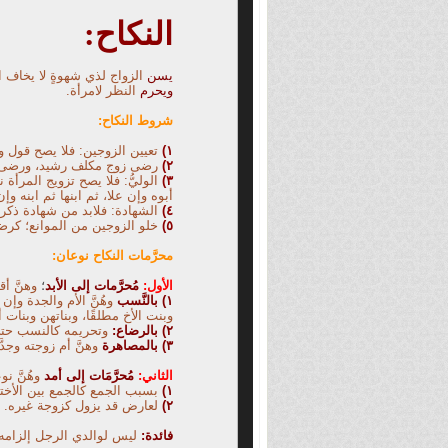
النكاح:
يسن
الزواج لذي شهوةٍ لا يخاف ا
ويحرم
النظر لامرأة.
شروط النكاح:
١)
تعيين الزوجين: فلا يصح قول ول
٢)
رضى زوج مكلف رشيد، ورضى ز
٣)
الوليُّ: فلا يصح تزويج المرأة ن
أبوه وإن
علا، ثم ابنها ثم ابنه و
٤)
الشهادة: فلابد من شهادة ذكري
٥)
خلو الزوجين من الموانع؛ كرض
محرَّمات النكاح نوعان:
الأول:
مُحرَّمات إلى الأبد
؛
وهنَّ أ
١) بالنَّسب
وهُنَّ الأم والجدة وإن
وبنت الأخ مطلقًا، وبناتهن وبنات أب
٢
)
بالرضاع:
وتحريمه كالنسب حت
٣
)
بالمصاهرة
وهنَّ أم زوجته وجد
الثاني:
مُحرَّمَات إلى أمد
وهُنَّ نو
١)
بسبب الجمع كالجمع بين الأختين
٢)
لعارض قد يزول كزوجة غيره.
فائدة:
ليس لوالدي الرجل إلزامه ب