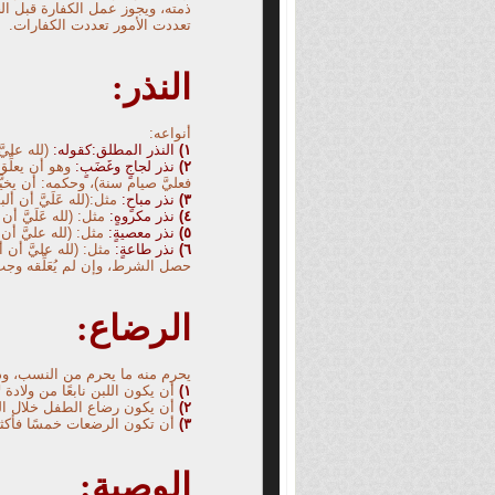
ذمته، ويجوز عمل الكفارة قبل الح
تعددت الأمور تعددت الكفارات.
النذر:
أنواعه:
١
)
النذر المطلق:كقوله:
(لله عليَّ
٢)
نذر لجاجٍ وغَضَبٍ:
وهو أن يعلِّق
فعليَّ صيام سنة)، وحكمه: أن يخيّ
٣)
نذر مباحٍ:
مثل:
(
لله عَلَيَّ أن
٤)
نذر مكروهٍ:
مثل: (لله عَلَيَّ 
٥)
نذر معصيةٍ:
مثل: (لله عليَّ أن
٦)
نذر طاعةٍ:
مثل: (لله عليَّ أن
حصل الشرط، وإن لم يُعَلِّقه وجب 
الرضاع:
يحرم منه ما يحرم من النسب، وذ
١)
أن يكون اللبن نابعًا من ولادة ل
٢)
أن يكون رضاع الطفل خلال العا
٣)
أن تكون الرضعات خمسًا فأكثر يقي
الوصية: