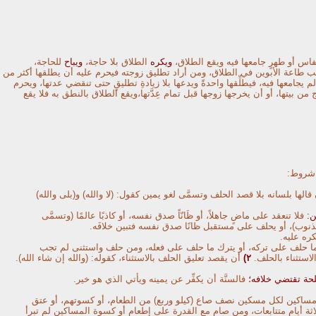
س أو طهرٍ جامعها فيه ويقع الطلاق،
ويكره
الطلاق بلا حاجة،
ويباح
للحاجة،
ب طاعة الأبوين في الطلاق، ومن أراد تطليق زوجته فيحرم عليه أن يطلقها أكثر من
جامعها فيه، فيطلِّقها واحدةً ويدعها بلا زيادةِ تطليقٍ حتى تنقضي عدتها، ويحرم
ج
من بيتها، أو أن يخرجها زوجها قبل تمام عِدَّتها،ويقع الطلاق بالنطق به فلا يقع
 شروط:
 قالها بلسانه بلا قصد الحلف وتسمَّى لغو يمين كقول: (لا والله) و(بلى والله)
:
فلا تنعقد على ماضٍ جاهلاً، أو ظَانّاً صدق نفسه، أو كاذبًا عالمًا (وتسمَّى
نوب)، أو يحلف على مستقبل ظانًا صدق نفسه فتبين خلافَه.
ره عليه.
ا حلف على تركه، أو يترك ما حلف على فعله، ومن حلف واستثنى لم تجب
استثناء بالحلف.
٢)
أن يقصد تعليق الحلف بالاستثناء، كقوله: (والله إن شاء الله).
ة تقتضي خلافه؛
فالسنَّة أن يكفِّر عن يمينه ويأتي الذي هو خير.
اكين لكل مسكين نصف صاع (كيلو وربع) من الطعام، أو كسوتهم، أو عتق
اثة أيام متتابعات، ومن صام مع القدرة على إطعام أو كسوة المساكين لم تبرأ