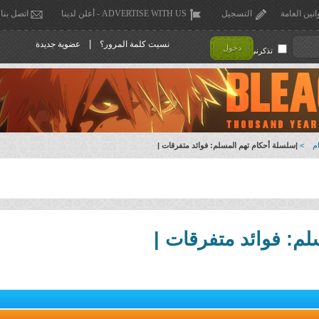
انين العامة
التسجيل
ADVERTISE WITH US - أعلن لدينا
اتصل بنا
|
نسيت كلمة المرور؟
عضوية جديدة
دخول
تذكرني !
م
>
|سلسلة أحكام تهم المسلم: فوائد متفرقات |
م: فوائد متفرقات |