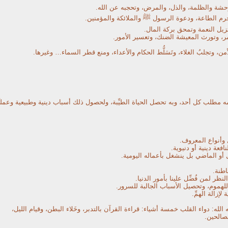
حشة والظلمة، والذل،
والمرض، وتحجبه عن الله.
تحرم الطاعة، ودعوة الرسول ﷺ والملائكة والمؤمنين.
تزيل النعمة وتمحق بركة المال.
مر، وتورث المعيشة الضنك، وتعسير الأمور.
أمن، وتجلبُ الغلاء، وتَسَلُّط الحكام والأعداء، ومنع قطر السماء… وغيرها.
مطلب كل أحد، وبه تحصل الحياة الطيِّبة، ولحصول ذلك أسباب دينية وطبيعية وعمليِّ
 وأنواع المعروف.
افعة دينية أو دنيوية.
أو الماضي بل ينشغل بأعماله اليومية.
اطنة.
نظر لمن فُضِّل علينا بأمور الدنيا.
للهموم، وتحصيل الأسباب الجالبة للسرور.
إزالة الهمِّ.
لله: دواء القلب خمسة أشياء: قراءة القرآن بالتدبر، وخَلاء البطن، وقيام الليل،
لصالحين.