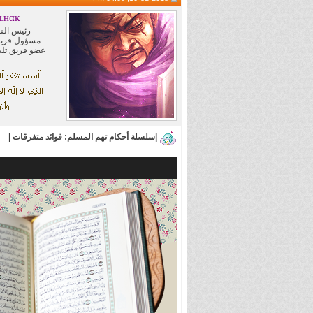
ʟнαĸ
رئيس الق
مسؤول فريق
عضو فريق تلبي
|سلسلة أحكام تهم المسلم: فوائد متفرقات |