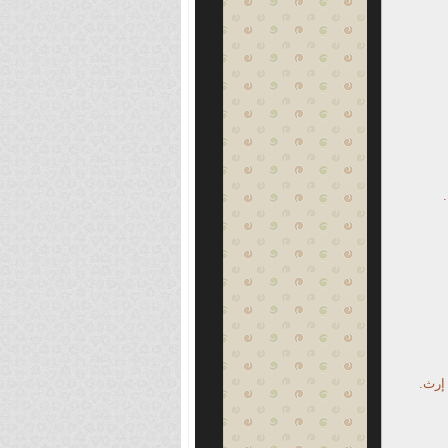
 إرث.