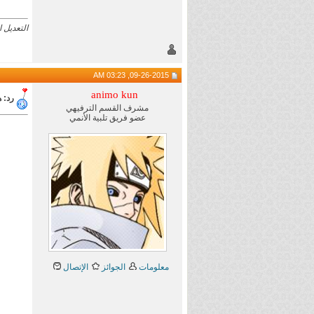
التعديل الأخير تم بو
09-26-2015, 03:23 AM
animo kun
رد: هام 
مشرف القسم الترفيهي
عضو فريق تلبية الأنمي
معلومات
الجوائز
الإتصال