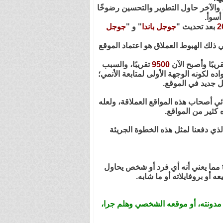
 والآخر حاول التطوير والتحسين رضوخًا
أسوأ.
2
بعد تحديث "
جوجل باندا
" و "
جوجل
ذلك الهبوط العملاق هو اعتماد الموقع
قريبًا وأصبح الآن
9500
تقريبًا، والسبب
 لكونه الوجهة الأولى لمتابعة الأنمي؛
ل جديد في الموقع.
ئي أصحاب هذه المواقع العملاقة، ولعله
ه كثير من المواقع.
ذي دفعنا لمثل هذه الخطوة الجريئة
دومين .com لم ولن يتم إزالته أو مسحه من الشبكة العنكبوتية، فما قمنا به هو إعادة تحويل من .com إلى .tv مما يعني أنه أي فرد أو شخص يحاول
مدونته، أو موقعه الشخصي وهلم جرا،