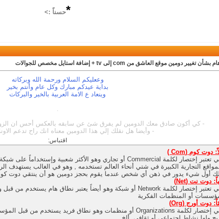
*
حسناً :>
بشأن تغيير دومين موقع العاشق من com إلى tv + إضافة استايل مخصص للجوالات
وععليكم السلام ورحمة الله وبركاته
بداية عيدكم مبارك وكل عام وأنتم بخير
وينعاد ع الامة العربية بالخير والبركات
.
- كي أكون صادق معك الدومين لم يفرق شئ عن سابقه بالعكس أحس ان الزوار
- وأيضا هل نقلك إلي هذا الدومين معناه انك راح تدعم الاونل
اقتباس:
اً: دوت كوم (
Com )
وهي تعتبر إختصار لكلمة Commercial أو تجاري وهو الأكثر شعبية وإس
مواقع التجارية الكبيرة في شتي أنحاء العالم تستخدمه , وهو في الغالب يستهدف الرب
ك أول شيء يدور في ذهن أي شخص عندما يقوم بحجز دومين هو أن ينتقي دوت كوم أ
ياً: دوت نت (
Net)
وهي تعتبر إختصار لكلمة Network أو شبكة وهو أيضاً يعتبر نطاق هام يس
ؤسسات أو المنظمات الفكرية
اً: دوت أورج (Org)
وهي إختصار لكلمة Organizations أو منظمات وهو نطاق فريد يستخدم 
بح ولها نشاط إجتماعي أو ثقافي, ألخ …