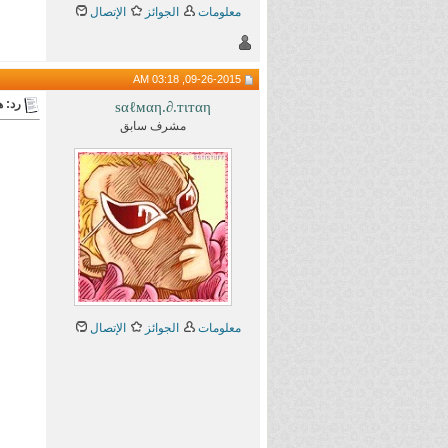
معلومات
الجوائز
الإتصال
09-26-2015, 03:18 AM
رد: هام 
ѕαℓмαη.∂.тιтαη
مشرف سابق
معلومات
الجوائز
الإتصال