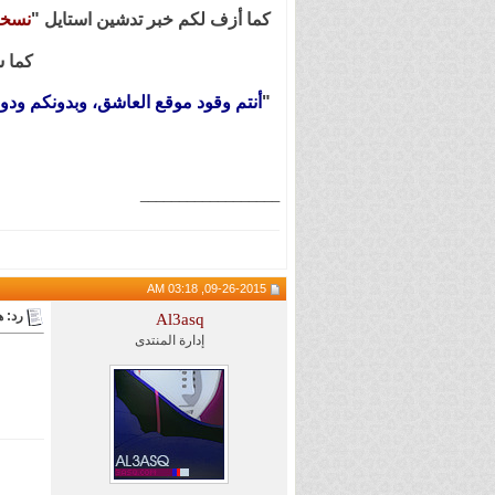
كما أزف لكم خبر تدشين استايل "
نسخة
كما س
"
أنتم وقود موقع العاشق، وبدونكم ودو
__________________
09-26-2015, 03:18 AM
رد: هام 
Al3asq
إدارة المنتدى