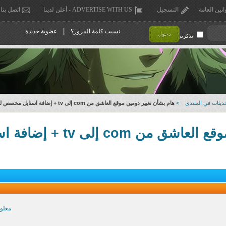
انين العامة
التسجيل
ADVERTISE WITH US - أعلن لدينا
اتصل بنا
|
نسيت كلمة المرور؟
عضوية جديدة
دخول
تذكرني !
ديثات في المنتدى
>
هام بشأن تغيير دومين موقع العاشق من com إلى tv + إضافة استايل مخصص للجوالات
tv + إضافة استايل مخصص للجوالات
معلو