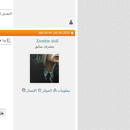
التعديل الأخير تم 
09-26-2015, 04:44 AM
رد: هام 
Zombie doll
مشرف سابق
معلومات
الجوائز
الإتصال
هل