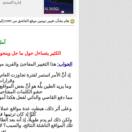
إدارة المنتدى
هام بشأن تغيير دومين موقع العاشق من com إلى tv + إضافة استايل مخصص للجوالات
آمل
الكثير يتساءل حول ما حل وبنحو مفاجئ من تغيير لدومين الموقع 
الجواب:
هذا التغيير المفاجئ والفريد
إذ أنَّ الأمر استمر لفترة تجاوزت ال
وقرارات 
وما يزيد الطين بلَّة هو أنَّ بعض المو
حشو الكلمات المفتاحي
مما دفع القاصي والداني لفعل هكذا أمو
وعلى أثر ذلك، هبطت عدة مواقع عملاق
كُليًا إذ كان ترتيبه
ولكن ذلك لم يدم طويلًا، إذ أنه بعد 
تلك المواقع الناشئة النتائج، والسبب؟
تعر