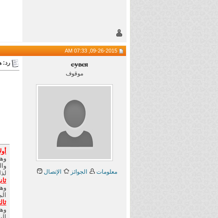
09-26-2015, 07:33 AM
رد: هام 
cувєя
موقوف
أول
وال
معلومات
الجوائز
الإتصال
لذل
ثان
الم
ثالث
الر