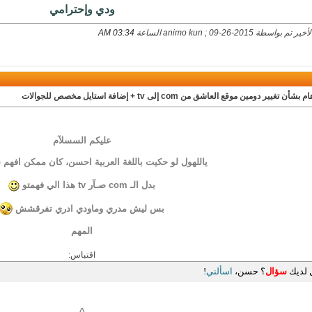
ودي وإحترامي
بواسطة animo kun ; 09-26-2015 الساعة
03:34 AM
بشأن تغيير دومين موقع العاشق من com إلى tv + إضافة استايل مخصص للجوالات
عليكم السسلآم
ياللهول لو حكيت باللغة العربية احسن، كان ممكن اف
بدل الـ com صـآر tv هذا الي فهمتو
بس ليش مدري وماودي ادري تفرقشش
المهم
اقتباس:
 لديك
سؤال
؟ حسن،
اسألني
!
^