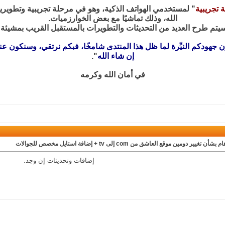
 تجريبية
" لمستخدمي الهواتف الذكية، وهو في مرحلة تجريبية وتطويرية ح
الله، وذلك تماشيًا مع بعض الخوارزميات.
يتم طرح العديد من التحديثات والتطويرات بالمستقبل القريب بمشيئة ا
ن جهودكم النيِّرة لما ظل هذا المنتدى شامخًا، فبكم نرتقي، وسنكون 
إن شاء الله
".
في أمان الله وكرمه
بشأن تغيير دومين موقع العاشق من com إلى tv + إضافة استايل مخصص للجوالات
إضافات وتحديثات إن وجد.