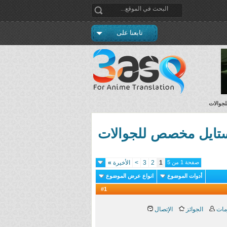
تابعنا على
صفحة 1 من 5
1
2
3
>
الأخيرة
»
أدوات الموضوع
انواع عرض الموضوع
1
#
مات
الجوائز
الإتصال