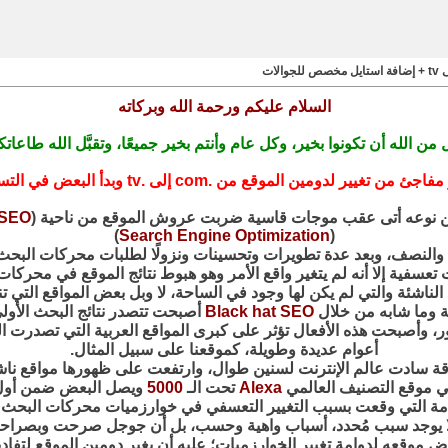
السلام عليكم ورحمة الله وبركاته
 من الله أن تكونوا بخير، وكل عام وأنتم بخير جميعًا، وتقبَّل الله طاعاتك
من .com إلى .tv وبدأ البعض في التساءل، لِمَ هذا؟ وما سببه؟ و... إلخ
 من نوعه أتى عقب موجات قاسية ضربت عروش الموقع من ناحية (
SEO
)
Search Engine Optimization
(
عام والنصف، وبعد عدة تطويرات وتحسينات ونزولًا لطلبات محركات الب
تعسفية إلا أنه لم يتغير واقع الأمر وهو هبوط نتائج الموقع في محركا
اقع الناشئة والتي لم يكن لها وجود في الساحة، لا وبل بعض المواقع الت
ة وما شابه من خلال
Black hat SEO
أصبحت تتصدر نتائج البحث الأو
ر، وأصبحت هذه الأفعال تؤثر على كبرى المواقع العربية التي تصدرت 
أعوام عديدة وطويلة، كموقعنا على سبيل المثال.
ة سادت عالم الإنترنت لسنين طوال، وارتفعت على ظهورها مواقع ناشئ
ا في موقع التصنيف العالمي
Alexa
تحت الـ
5000
ويصل البعض ضمن أول
الطامة التي وقعت بسبب التغيير التعسفي في خوارزميات محركات البحث 
 لا يوجد سبب مُحدد، أسباب واهية وحسب، بل أن جوجل صرحت وبصراحة ت
ض موقعه لدوامة تغيير الخوارزميات؛ عليه أن يغير دومين الموقع لتفاديه