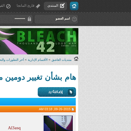
المنتدى
قارئ المانجا
القو
منتديات العاشق
>
الأقسام الإدارية
>
آخر التطورات والتح
هام بشأن تغيير دومين موقع العاشق من com إلى 
09-26-2015, 03:18 AM
Al3asq