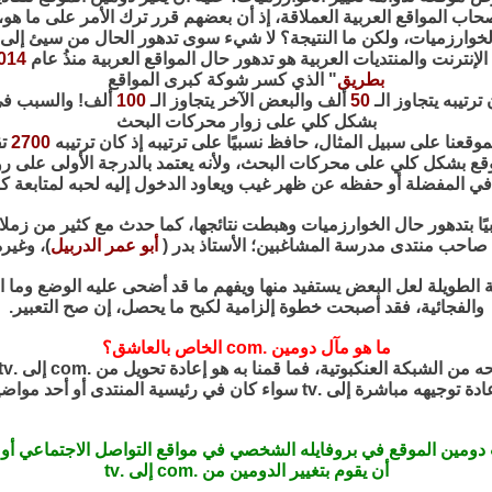
حاب المواقع العربية العملاقة، إذ أن بعضهم قرر ترك الأمر على ما هو،
لخوارزميات، ولكن ما النتيجة؟ لا شيء سوى تدهور الحال من سيئ إلى 
 الإنترنت والمنتديات العربية هو تدهور حال المواقع العربية منذُ عام
014
بطريق
" الذي كسر شوكة كبرى المواقع
ترتيبه يتجاوز الـ
50
ألف والبعض الآخر يتجاوز الـ
100
ألف! والسبب في 
بشكل كلي على زوار محركات البحث
وقعنا على سبيل المثال، حافظ نسبيًا على ترتيبه إذ كان ترتيبه
2700
ت
 بشكل كلي على محركات البحث، ولأنه يعتمد بالدرجة الأولى على رواده
 في المفضلة أو حفظه عن ظهر غيب ويعاود الدخول إليه لحبه لمتابعة ك
بيًا بتدهور حال الخوارزميات وهبطت نتائجها، كما حدث مع كثير من زملا
 صاحب منتدى مدرسة المشاغبين؛ الأستاذ بدر (
أبو عمر الدربيل
)، وغير
 الطويلة لعل البعض يستفيد منها ويفهم ما قد أضحى عليه الوضع وما ال
والفجائية، فقد أصبحت خطوة إلزامية لكبح ما يحصل، إن صح التعبير.
ما هو مآل دومين .com الخاص بالعاشق؟
 دومين الموقع في بروفايله الشخصي في مواقع التواصل الاجتماعي أو 
أن يقوم بتغيير الدومين من .com إلى .tv