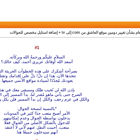
بشأن تغيير دومين موقع العاشق من com إلى tv + إضافة استايل مخصص للجوالات
#1
السلآم عليكُم ورحمةُ الله وبركآته.
أسعد الله أوقاتك عزيزي أحمد، كيف حالك؟
بصرآحة أشكرك على هذه الخطوآت الجريئة الت
تتخذها الآن، هذا إن دلّ! دلّ على إقدامك وثقت
بعودتك مُجدّدًا لسيادة مواقع الأنمي جميعها.
بإذن الله لن نُخيب ظنّك وسنبقى معك في هذا
الصرح حتى يأتي ماهو مُقدر لنا، بدأ المسير إلى ا
والكل في عزم زحف، والكل إن بدأ المسير فلن يكل 
*بالنسبة لنسخة الجوال:
الأمر أصبح متعب جدًا كثير في المدونات
يدخلون بواسطة الجوال وعدم إمكانيتهم
للدخول بالشكل الأصلي من الجوال فعلًا
متعب، أحببت النقل عنهم لأني لا أعتقد
أنهم سيدخلون جميعًا هنا.