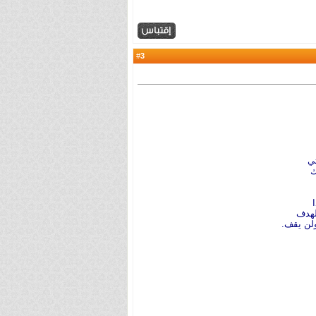
3
#
ي
ك
لهدف
ولن يقف.