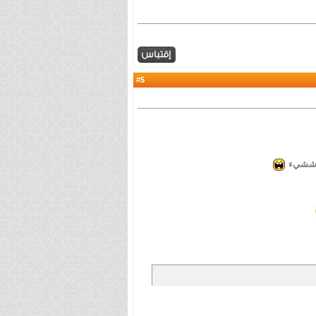
5
#
هم ششيء