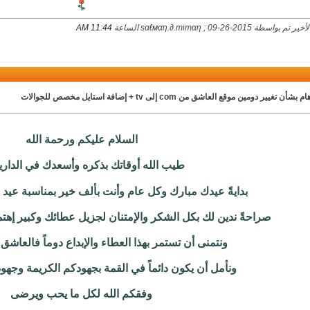
اسطة ѕαℓмαη.∂.тιтαη ; 09-26-2015 الساعة
11:44 AM
بشأن تغيير دومين موقع العاشق من com إلى tv + إضافة استايل مخصص للجوالات
السلام عليكم ورحمة الله
طيب الله أوقاتك بذكره وأسعدك في الدار
بدايةً عيدك مبارك وكل عام وأنت بألف خير بمناسبة عيد
صراحةً ندين لك بكل الشكر والإمتنان لجزيل عطائك وكبير إهت
ونتمنى أن تستمر بهذا العطاء والإبداع دوماً فالعاشق ي
ونأمل أن يكون دائماً في القمة بجهودكم الكريمة وجهود 
وفقكم الله لكل ما يحب ويرضى