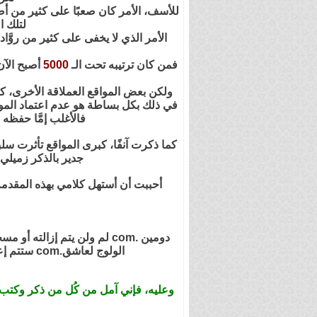
للأسف، الأمر كان صعبًا على كثير من أص
لتلك ا
الأمر الذي لا يخفى على كثير من روَّاد
فمن كان ترتيبه تحت الـ
5000
أصبح الآن 
ولكن بعض المواقع العملاقة الأخرى، كم
في ذلك بكل بساطة هو عدم اعتماد الموقع
فالأغلب إمَّا حفظه
كما ذكرت آنفًا، كبرى المواقع تأثرت سل
جدير بالذكر زميلي
أحببت أن أستهل كلامي بهذه المقدمة
الولوج لعاشق.com ستتم إعادة توجيهه مباشرة إلى .tv سواء كان في رئيسية المنتدى أو أحد مواضيعه أو بروفايلاته أو ما شابه.
وعليه، فإني آمل من كُل من ذكر وكتب