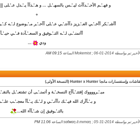
و فهـ’ـم الأحـ’ـدآآث ليـ’ـس بالسهـ’ـل ... و هـ’ـذآآ يـ’ـدل عـ’ـلى إإب
+
أأشـ’ـكر أأخـ’ـي العـ’ـزيز دآآنتـ’ـي عـ’ـلى آآخـ’ـر مـ’ـوضوع لـ’ـه كـ’ـو
أأتمنـ’ـى لـ’ـه التـ’ـوفيق و السعـ’ـآدة فـ’ـي حيـ’ـآآ
ودي
...
بواسطة Mokemist ; 06-01-2014 الساعة
09:15 AM
ت وإستفسارات مانجا Hunter x Hunter (النسخة الأولى)
مبـ’ـرووووك إفتتـ’ـآآح النسخـ’ـة و أتمنـ’ـى أن تشتعـ’ـل بالنقـ’
و بـ’ـآآرك الله فيـ’ـك دآآنـ’ـي و لـ’ـك يـ’ـآآ معجـ’ـب علـ’ـى
بالتـ’ـوفيق إن شـ’ـآآء الله...
اسطة ѕαℓмαη.∂.тιтαη ; 05-31-2014 الساعة
11:06 PM