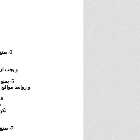
3- يمنع النقاش بأحداث الأنمي والألعاب، و أخبار الألعاب فهناك نقاش مخصص لذلك.
و يجب ان تكون 550 بيكسل بـ الطول و العرض ا
5- يمنع وضع روابط تؤدي الى خارج المنتدى يستثنى من ذلك روابط متصفحات المانجا
و روابط مواقع اخبار الانمي و 
6- إن أردت النقاش بأحداث فصل قبل نزوله بالعربية، فيجب وضع الرد في
س
لكن
ا
7- يمنع منعاً باتاً التجريح و التقليل من قيمة الشخصيات فهذا يستفز محبي الشخصية .