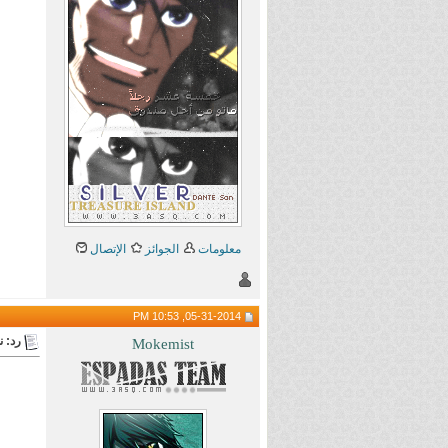
معلومات
الجوائز
الإتصال
05-31-2014, 10:53 PM
رد: نقاشا
Mokemist