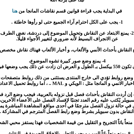
في البداية يجب قراءة قوانين قسم نقاشات المانجا من
هنا
1- يجب على الكل احترام آراء الجميع حتى لو رأوها خاطئة .
2- يمنع الابتعاد عن النقاش وتحويل الموضوع إلى دردشة، نغض الطرف
عن الانجراف البسيط لأنه ضروري لتغيير الأجواء قليلًا.
4- يمنع وضع صور كبيرة تشوه الموضوع،
ن زادت عن ذلك يجب وضعها في سبويلر
المانجا مثل : الويكي و MAL .. ، اما روابط تحميل الاعداد فـ هي ممنوعة
بويلر يُكتب عليه رقم العدد تجنبًا لإفساد الفصل على الأعضاء الآخرين،
 في حالة نزول الفصل مترجمًا في أحدى مواقع المشاهدة المباشرة يم
لنقاش بدون سبويلر بشرط وضع رابط الفصل المترجم في المشاركة .
8- يمنع منعاً باتاً السب و يجب التحلي بالاخلاق الحميدة في النقاش .