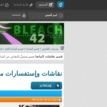
المنتدى
قارئ المانجا
القو
منتديات العاشق
>
قسم المانجا
>
قسم المانجا العام
>
قس
قسم نقاشات المانجا
قسم يَختصُّ بالنقاش عن المان
نقاشات وإستفسارات مانجا Hunter x Hunter (النسخة
05-31-2014, 10:48 PM