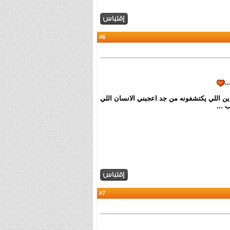
6
#
.
دين اللي يكتشفونه من جد اعجبني الانسان اللي
 ...
7
#