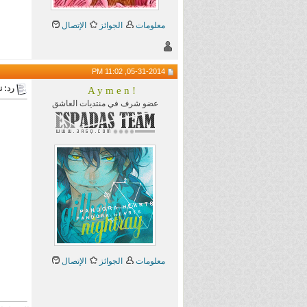
معلومات
الجوائز
الإتصال
05-31-2014, 11:02 PM
رد: نقاشا
A y m e n !
عضو شرف في منتديات العاشق
معلومات
الجوائز
الإتصال