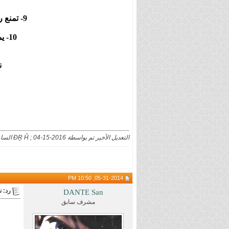
9- تمنع ردود الشكر بعد الصفحة الأولى، و الردود السطحية ( مثل :
10- يمنع النقاش بالأمور الدينية ، و المقارنات بالمانجات الأخرى بدون سبب مفيد .
ن
التعديل الأخير تم بواسطة ĐṞ Ĥ ; 04-15-2016 الساعة
05-31-2014, 10:50 PM
رد: نقاشا
DANTE San
مشرف سابق