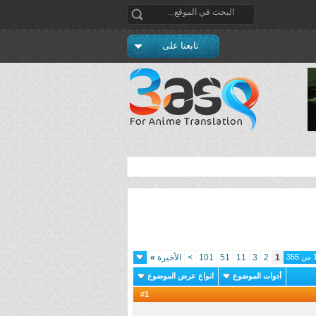
تابعنا على
1
2
3
11
51
101
>
الأخيرة
»
أدوات الموضوع
انواع عرض الموضوع
1
#