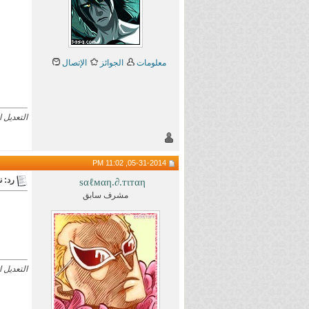
معلومات
الجوائز
الإتصال
التعديل الأخير تم 
05-31-2014, 11:02 PM
رد: نقاشا
ѕαℓмαη.∂.тιтαη
مشرف سابق
التعديل الأخير تم بو