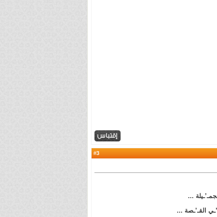
3
#
جمـ’ـيلة ...
ـي القـ’ـصة ...