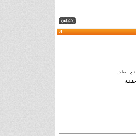
5
#
تح النقاش
حقيقية