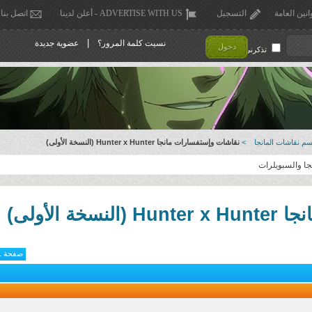
انين العامة
التسجيل
ADVERTISE WITH US - أعلن لدينا
اتصل بنا
|
نسيت كلمة المرور؟
عضوية جديدة
دخول
تذكرني !
م نقاشات المانجا
>
نقاشات وإستفسارات مانجا Hunter x Hunter (النسخة الأولى)
جا والسبويلرات
 الأولى)
صفحة 1 من 355