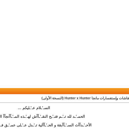
ت وإستفسارات مانجا Hunter x Hunter (النسخة الأولى)
السـ’ـلام عـ’ـليكم ...
الحمـ’ـد لله تـ’ـم فتـ’ـح النقـ’ـآآش لهـ’ـذه المـ’ـآآنجآآ ال
الأحـ’ـدآآث السـ’ـآآبقة و الحـ’ـآآلية تـ’ـدل عـ’ـلى عمـ’ـق فـ’