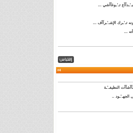
ـ’ـدآآع تـ’ـوغآآشي ...
نه تـ’ـرك الإشـ’ـرآآف ...
ته ...
4
#
ـآآشآآت النظيفـ’ـة
 الجهـ’ـود ..