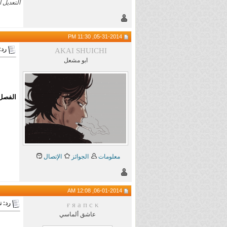
التعديل الأخير تم ب
05-31-2014, 11:30 PM
رد: ن
AKAI SHUICHI
ابو مشعل
الفصل 
معلومات
الجوائز
الإتصال
06-01-2014, 12:08 AM
رد: نقاشا
ғ я a п c κ
عاشق ألماسي