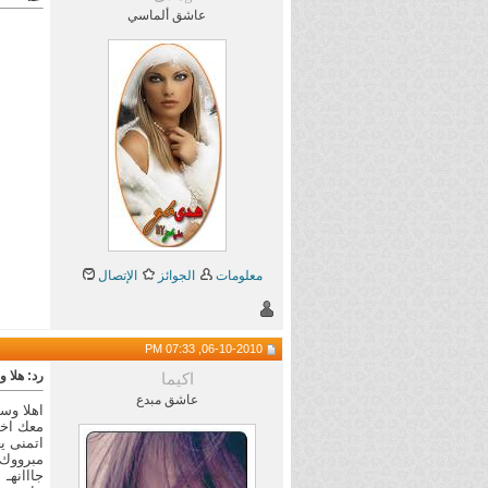
عاشق ألماسي
معلومات
الجوائز
الإتصال
06-10-2010, 07:33 PM
رد: هلا وا
اكيما
عاشق مبدع
اهلا وس
معك اختك ا
اتمنى ي
مبرووك ا
جااانهـ