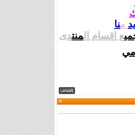
د
م
نا
مي
ع اقسام ال
منت
دى
ي
5
#