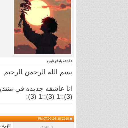
.
عاشقه ياماتو تايجو
بسم الله الرحمن الرحيم
(3)::1 (3)::1 (3):
06-10-2010, 07:00 PM
رد: ع
هدىgb