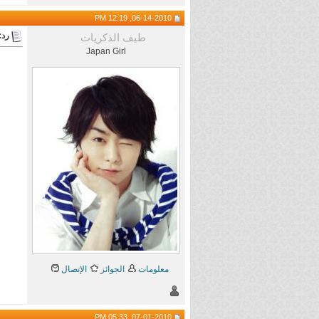
06-14-2010, 12:19 PM
رد:
طيف الذكريات
Japan Girl
معلومات
الجوائز
الإتصال
07-01-2010, 05:33 PM