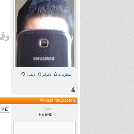
وقر
معلومات
الجوائز
الإتصال
06-10-2010, 09:55 PM
رد:
Ļįяα
THE END