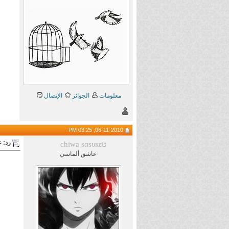
معلومات
الجوائز
الإتصال
06-11-2010, 03:25 PM
رد: ع
chiwa sαsυкεט
عاشق ألماسي