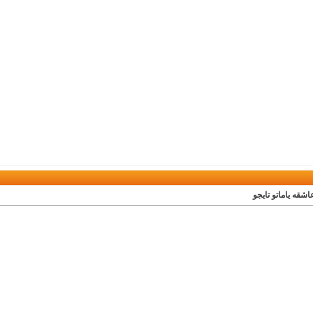
اشقه ياماتو تايجو