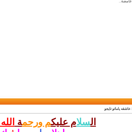
امضة..
 عاشقه ياماتو تايجو
ال
سل
ام عليك
م ورحم
ة
الله 