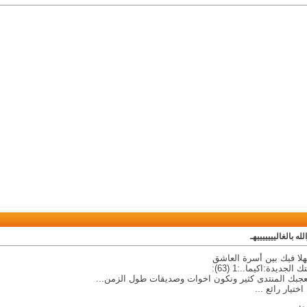
لله بالغاليييييييهـ
هلا فيك بين أسرة العاشق
لجديدة:اكيما..:1 (63):
عجبك المنتدى كثير ونكون اخوات وصديقات طول الزمن...
ختيار رائع ...