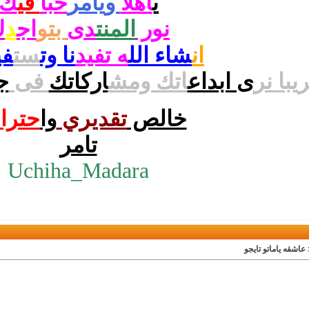
ي
اهلا
ويامر
حبا
في
ك
نور
المنت
دى
بتو
اج
د
ك
ان
شاء الل
ه تفيد
نا وت
ست
في
يبا نر
ى ابداع
اتك ومش
اركاتك
فى
ج
خالص
تقديري
وا
حترا
م
تامر
Uchiha_Madara
 عاشقه ياماتو تايجو