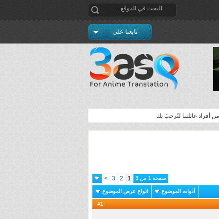
تابعنا على
 أفراد عائلتنا لنُرحبَ بك
صفحة 1 من 3
1
2
3
>
أدوات الموضوع
انواع عرض الموضوع
1
#