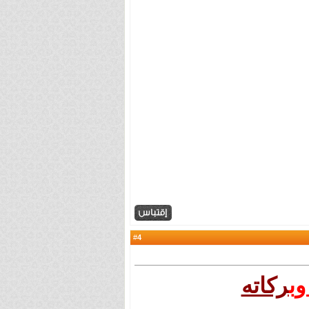
4
#
وب
ركاته