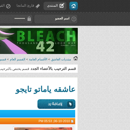
المنتدى
قارئ المانجا
القو
منتديات العاشق
>
الأقسام العامة
>
القسم العام
>
قسم ا
قسم الترحيب بالأعضاء الجدد
قسم يختص بالترحيب بأ
عاشقه ياماتو تايجو
06-10-2010, 05:53 PM