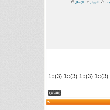
مات
الجوائز
الإتصال
انا عاشقه جديده في منتديات العاشق فهل من مرحب بي:1 (3)::1 (3)::1 (3)::1 (3)::1 (3)::1 (3)::1
2
#