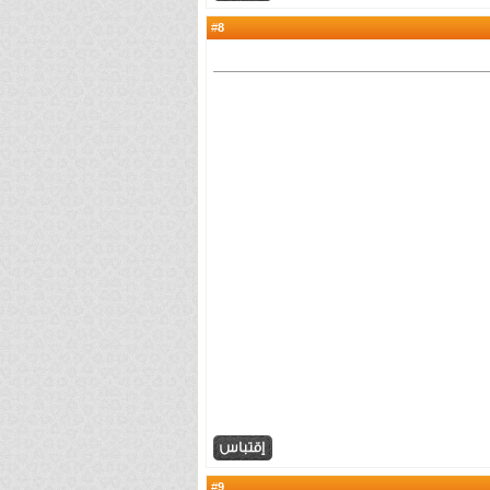
8
#
9
#