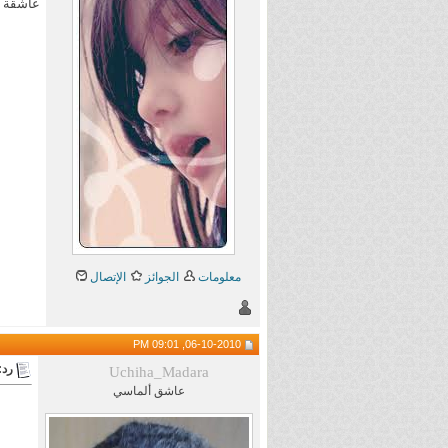
عاشقة غ
معلومات
الجوائز
الإتصال
06-10-2010, 09:01 PM
رد:
Uchiha_Madara
عاشق ألماسي