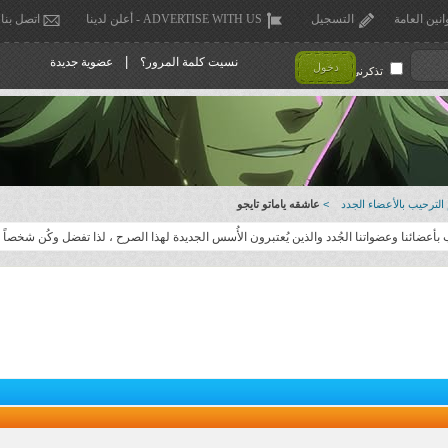
انين العامة
التسجيل
ADVERTISE WITH US - أعلن لدينا
اتصل بنا
|
نسيت كلمة المرور؟
عضوية جديدة
دخول
تذكرني !
لترحيب بالأعضاء الجدد
>
عاشقه ياماتو تايجو
عضائنا وعضواتنا الجُدد والذين يُعتبرون الأُسس الجديدة لهذا الصرح ، لذا تفضل وكُن شخصاً من