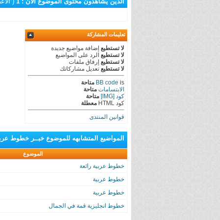
الذين يشاهدون محتوى الموضوع الآن : 1
( الأعضاء 0 و
تعليمات المشاركة
لا تستطيع
إضافة مواضيع جديدة
لا تستطيع
الرد على المواضيع
لا تستطيع
إرفاق ملفات
لا تستطيع
تعديل مشاركاتك
is
BB code
متاحة
الابتسامات
متاحة
كود [IMG]
متاحة
كود HTML
معطلة
قوانين المنتدى
المواضيع المتشابهه
للموضوع
خبــر خطوط عربي
الموضوع
خطوط عربية رائعة
خطوط عربية
خطوط عربية
خطوط انجليزية قمة في الجمال