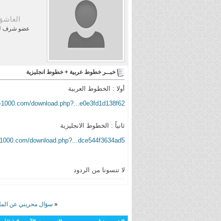
العاشق 05
عضو شرف لم
خبــر خطوط عربية + خطوط انجليزية
أولا : الخطوط العربية
p-1000.com/download.php?...e0e3fd1d138f62
ثانياً : الخطوط الانجليزية
-1000.com/download.php?...dce544f3634ad5
لا تنسونا من الردود
«
سؤال محريني عن المل