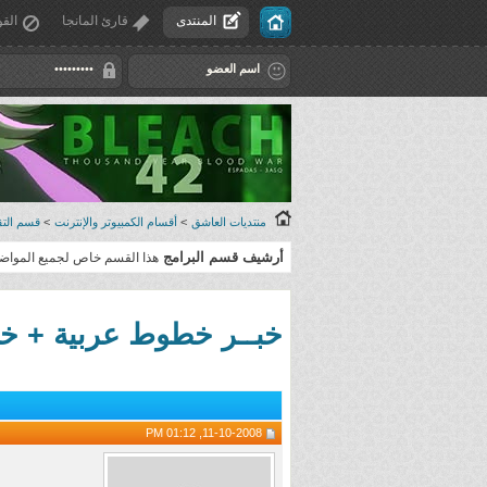
المنتدى
قارئ المانجا
القو
منتديات العاشق
>
أقسام الكمبيوتر والإنترنت
>
قسم التقن
أرشيف قسم البرامج
هذا القسم خاص لجميع المواضيع 
خبــر خطوط عربية + خ
11-10-2008, 01:12 PM