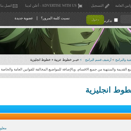
انين العامة
التسجيل
ADVERTISE WITH US - أعلن لدينا
اتصل بنا
|
نسيت كلمة المرور؟
عضوية جديدة
دخول
تذكرني !
ية والبرامج
>
أرشيف قسم البرامج
>
خبــر خطوط عربية + خطوط انجليزية
القديمة والمنتهية من جميع الاقسام، وبالإضافة للمواضيع المخالفة للقوانين العامة والخاصة .
طوط انجليزية
معلو