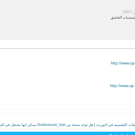
20
نتديات العاشق
http://www.u
http://www.up
فات المُقسمه في التورنت
|
هل توجد نسخة من shadowuser_trail ممكن انها تشتغل في الفيستا (ارجو المساعدة)