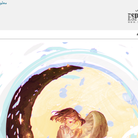
معلو
ي