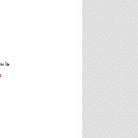
ها نح
ت