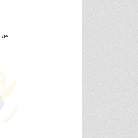
من ل
__________________