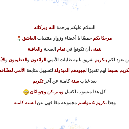
السلام عليكم ورحمة
الله وبركاته
مرحبًا بكم
جميعًا يا أعضاء وزوار منتديات
العاشق
نتمنى
أن تكونوا في
تمام
الصحة
والعافية
ن نعود لكم
بتكريم
لفريق تلبية طلبات الأنمي
الرائعون
و
العظيمون
و
الأ
كريم بسيط
لهم تقديرًا
لجهودهم المبذولة
لتسهيل متابعة
الأنمي لعشّاقه
بعد غياب
سنة
كاملة عن آخر
تكريم
كل هذا منسوب لكسل
وينتر-كن وجوناثان
وهذا
تكريم 4 مواسم
مجموعة معًا فهي عن
السنة كاملة