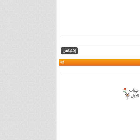
2
#
ا شباب
أُوَل