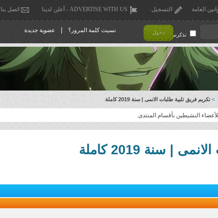
انين العامة
التسجيل
ADVERTISE WITH US - أعلن لدينا
اتصل بنا
|
نسيت كلمة المرور؟
عضوية جديدة
دخول
تذكرني !
>
تكريم فريق تلبية طلبات الانمى | سنة 2019 كاملة
أعضاء النشيطين بأقسام المنتدى.
 | سنة 2019 كاملة