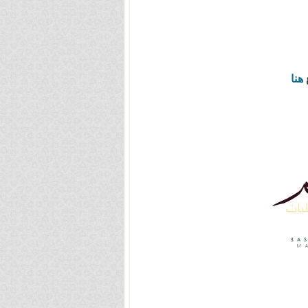
ع
هنا