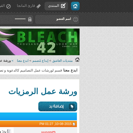
المنتدى
قارئ المانجا
القو
منتديات العاشق
>
إبداع مُصمم
>
ابدع معنا
>
ورشة عم
ابدع معنا
قسم لورشات عمل التصاميم كالدعوية و تصام
ورشة عمل الرمزيات
10-08-2015, 01:27 PM
رد: 
sυzαηღ