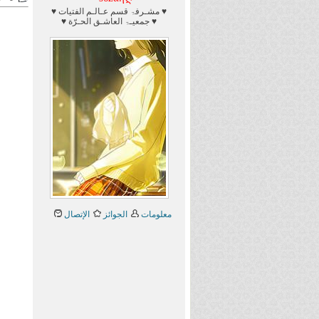
♥ مشـرفۃ قسم عـالـم الفتيات ♥
♥ جمعيـۃ العاشـق الحـرّة ♥
معلومات
الجوائز
الإتصال