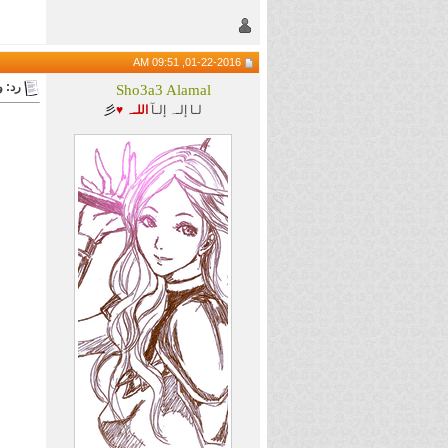
01-22-2016, 09:51 AM
رد: 
Sho3a3 Alamal
لـا إلـہ إلـآ
اللـہ ♥
彡