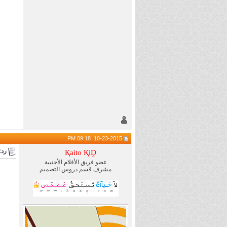
10-23-2015, 09:18 PM
رد:
Қaito ҚiḒ
عضو فريق الأفلام الأجنبية
مشرف قسم دروس التصميم