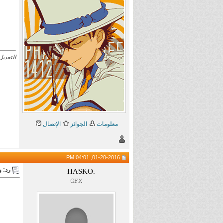
التعديل الأخير
معلومات
الجوائز
الإتصال
01-20-2016, 04:01 PM
رد: 
HASKO.
𝙶𝙵𝚇