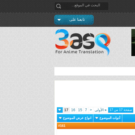
تابعنا على
صفحة 17 من 17
«
الأولى
<
7
15
16
17
أدوات الموضوع
انواع عرض الموضوع
161
#