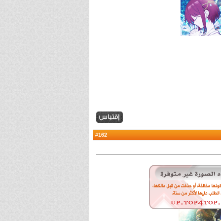
162
#