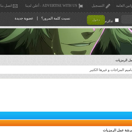
انين العامة
التسجيل
ADVERTISE WITH US - أعلن لدينا
اتصل بنا
|
نسيت كلمة المرور؟
عضوية جديدة
دخول
تذكرني !
ل الرمزيات
يم المزاجات و غيرها الكثير
ورشة عمل الرمزيات