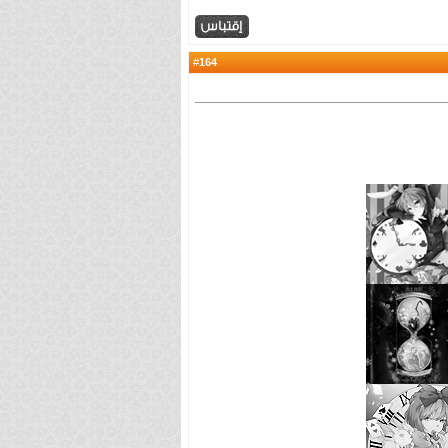
164
#