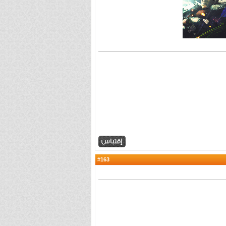
163
#