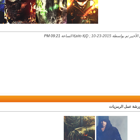
 تم بواسطة Қaito ҚiḒ ; 10-23-2015 الساعة
09:21 PM
ورشة عمل الرمزيات