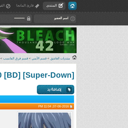
المنتدى
قارئ المانجا
القو
منتديات العاشق
>
قسم الأنمي
>
قسم فرق الفانسب
>
[Super-Down] Fairy Tail - 1~10 [BD]
07-06-2016, 11:04 PM