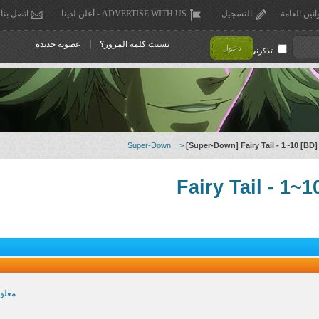
انين العامة
التسجيل
ADVERTISE WITH US - أعلن لدينا
اتصل بنا
|
نسيت كلمة المرور؟
عضوية جديدة
دخول
تذكرني !
Super-Down
>
[Super-Down] Fairy Tail - 1~10 [BD]
معلو