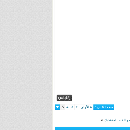
صفحة 5 من 5
«
الأولى
<
3
4
5
و الخط المتشابك
»