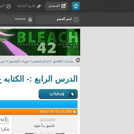
المنتدى
قارئ المانجا
القو
منتديات العاشق
>
إبداع مُصمم
>
دورات التصميم
>
دورة
الدرس الرابع :- الكتابه
02-22-2015, 07:54 AM
رد:
MARIW
عاشق بدأ بقوة
شكرا 