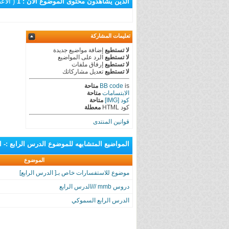
الذين يشاهدون محتوى الموضوع الآن : 1
( الأعضاء 0 و
تعليمات المشاركة
لا تستطيع
إضافة مواضيع جديدة
لا تستطيع
الرد على المواضيع
لا تستطيع
إرفاق ملفات
لا تستطيع
تعديل مشاركاتك
is
BB code
متاحة
الابتسامات
متاحة
كود [IMG]
متاحة
كود HTML
معطلة
قوانين المنتدى
المواضيع المتشابهه
للموضوع
الدرس الرابع :- ا
الموضوع
موضوع للاستفسارات خاص بـ[ الدرس الرابع]
دروس mmb ///الدرس الرابع
الدرس الرابع السموكي