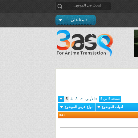
تابعنا على
صفحة 5 من 5
«
الأولى
<
3
4
5
أدوات الموضوع
انواع عرض الموضوع
41
#