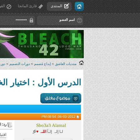
المنتدى
قارئ المانجا
القو
منتديات العاشق
>
إبداع مُصمم
>
دورات التصميم
>
دورة
الدرس الأول : اختيار ا
06-03-2012, 08:54 PM
رد: ا
Sho3a3 Alamal
لـا إلـہ إلـآ
اللـہ ♥
彡
اقتب