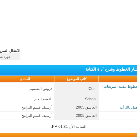
الانتقال السري
تيار الخطوط وشرح أداة الكتابة
:
كاتب الموضوع
المنتدى
طوط بتقنية المربعات)
lObin
دروس التصميم
School
القسم العام
عمل باك أب
العاشق 2005
أرشيف قسم البرامج
العاشق 2005
أرشيف قسم البرامج
الساعة الآن
01:31 PM
.