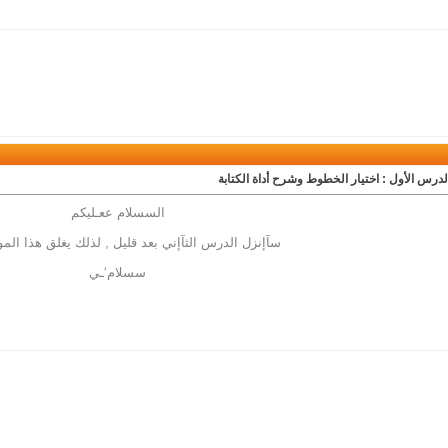
لدرس الأول : اختيار الخطوط وشرح أداة الكتابة
السسلام ععـليكم
سآإنزل الدرس الثآإني بعد قليل , لذلك يغلق هذا الم
سسلام‘ـي