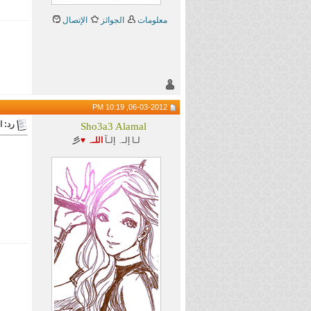
معلومات
الجوائز
الإتصال
06-03-2012, 10:19 PM
رد: ا
Sho3a3 Alamal
لـا إلـہ إلـآ
اللـہ ♥
彡