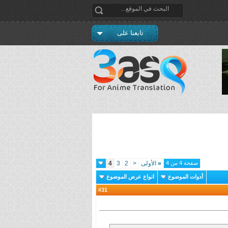
تابعنا على
صفحة 4 من 4
«
الأولى
<
2
3
4
أدوات الموضوع
انواع عرض الموضوع
31
#