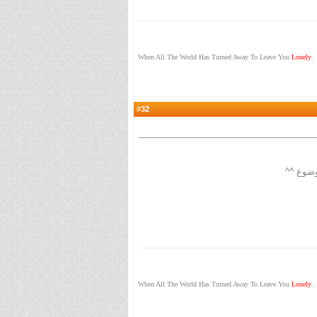
When All The World Has Turned Away To Leave You
Lonely
.
32
#
وضوع ^^
When All The World Has Turned Away To Leave You
Lonely
.