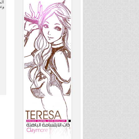
الم
وعل