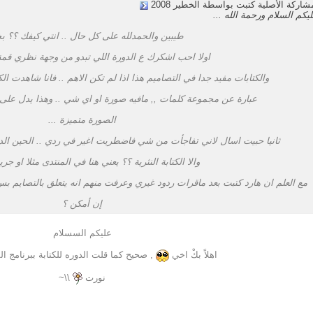
شاركة الأصلية كتبت بواسطة الخطير 2008
يكم السلام ورحمة الله ...
طيبين والحمدلله على كل حال .. انتي كيفك ؟؟ بخ
اولا احب اشكرك ع الدورة اللي تبدو من وجهة نظري قمة 
والكتابات مفيد جدا في التصاميم هذا اذا لم تكن الاهم .. فانا شاهدت ال
عبارة عن مجموعة كلمات ,, مافيه صورة او اي شي .. وهذا يدل على
الصورة متميزة ...
ثانيا حبيت اسال لاني تفاجأت من شي فاضطريت اغير في ردي .. الحين الد
والا الكتابة النثرية ؟؟ يعني هنا في المنتدى مثلا او جريد
مع العلم ان هارد كتبت بعد ماقرات ردود غيري وعرفت منهم انه يتعلق بالتصايم
إن أمكن ؟
عليكم السسلام
اهلاً بكْ اخي
, صحيح كما قلت الدوره للكتابة ببرنامج ا
نورت
\\~