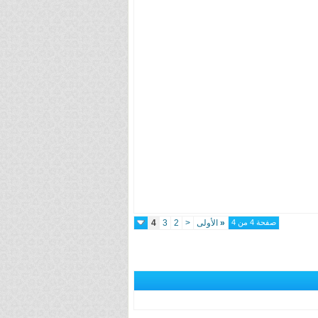
صفحة 4 من 4
«
الأولى
<
2
3
4