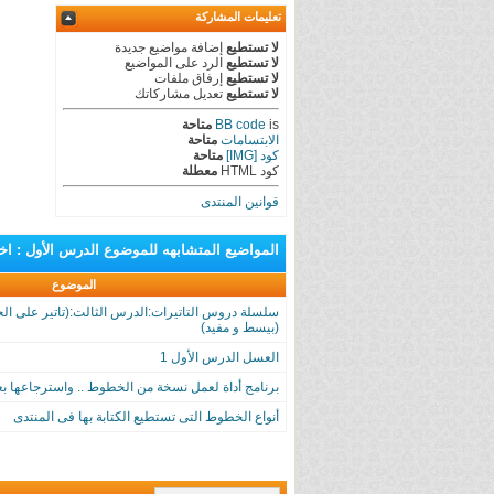
تعليمات المشاركة
لا تستطيع
إضافة مواضيع جديدة
لا تستطيع
الرد على المواضيع
لا تستطيع
إرفاق ملفات
لا تستطيع
تعديل مشاركاتك
is
BB code
متاحة
الابتسامات
متاحة
كود [IMG]
متاحة
كود HTML
معطلة
قوانين المنتدى
المواضيع المتشابهه
للموضوع
الدرس الأول : اخ
الموضوع
سلسلة دروس التاتيرات:الدرس الثالت:(تاتير على الخ
(بيسط و مفيد)
العسل الدرس الأول 1
برنامج أداة لعمل نسخة من الخطوط .. واسترجاعها ب
أنواع الخطوط التى تستطيع الكتابة بها فى المنتدى