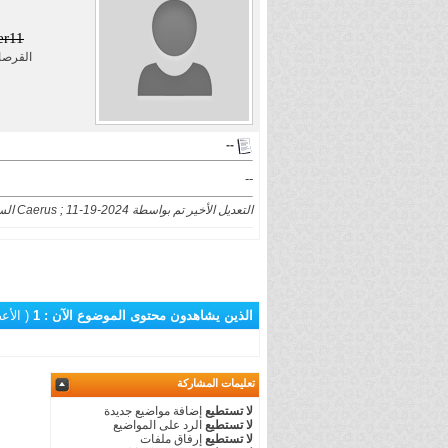
er11
القرص
--
--
التعديل الأخير تم بواسطة Caerus ; 11-19-2024 الساعة
الذين يشاهدون محتوى الموضوع الآن : 1
( الأعضاء 0 و
تعليمات المشاركة
لا تستطيع
إضافة مواضيع جديدة
لا تستطيع
الرد على المواضيع
لا تستطيع
إرفاق ملفات