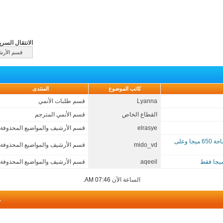
الانتقال السري
كاتب الموضوع
المنتدى
Lyanna
قسم طلبات الأنمي
القطاع الخاص
قسم الأنمي المترجم
elrasye
قسم الأرشيف والمواضيع المحذوفة
اللعبة الممتعة جداا .. Bloody Good Time كاملة بمساحة 650 ميجا وعلى
mido_vd
قسم الأرشيف والمواضيع المحذوفة
aqeeil
قسم الأرشيف والمواضيع المحذوفة
الساعة الآن
07:46 AM
.
م