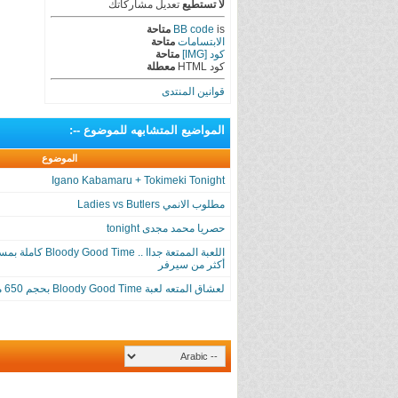
لا تستطيع
تعديل مشاركاتك
is
BB code
متاحة
الابتسامات
متاحة
كود [IMG]
متاحة
كود HTML
معطلة
قوانين المنتدى
المواضيع المتشابهه
للموضوع
--
:
الموضوع
Igano Kabamaru + Tokimeki Tonight
مطلوب الانمي Ladies vs Butlers
حصريا محمد مجدى tonight
أكثر من سيرفر
لعشاق المتعه لعبة Bloody Good Time بحجم 650 ميجا فقط