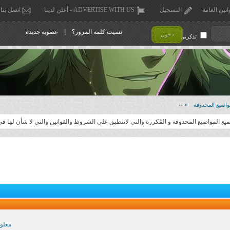
انين العامة
التسجيل
ADVERTISE WITH US - أعلن لدينا
اتصل بنا
|
نسيت كلمة المرور؟
عضوية جديدة
دخول
تذكرني !
اضيع المحذوفة
>
--
 المواضيع المحذوفة و المُكررة والتي لاتنطبق على الشروط والقوانين والتي لا شأن لها ف
معلو