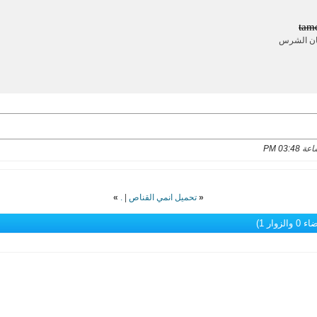
tam
ان الشرس
03:48 PM
«
تحميل انمي القناص
|
.
»
الزوار 1)