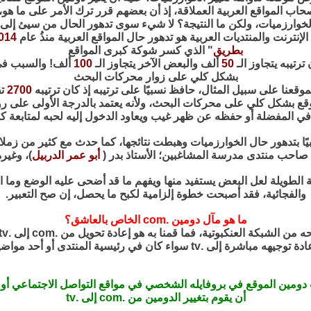
حاب المواقع العربية العملاقة، إذ أن بعضهم قرر ترك الأمر على ما هو،
لخوارزميات، ولكن ما النتيجة؟ لا شيء سوى تدهور الحال من سيئ إلى 
 الإنترنت والمنتديات العربية هو تدهور حال المواقع العربية منذُ عام
014
بطريق
" الذي كسر شوكة كبرى المواقع
ترتيبه يتجاوز الـ
50
ألف والبعض الآخر يتجاوز الـ
100
ألف! والسبب في 
بشكل كلي على زوار محركات البحث
وقعنا على سبيل المثال، حافظ نسبيًا على ترتيبه إذ كان ترتيبه
2700
ت
 بشكل كلي على محركات البحث، ولأنه يعتمد بالدرجة الأولى على رواده
 في المفضلة أو حفظه عن ظهر غيب ويعاود الدخول إليه لحبه لمتابعة ك
بيًا بتدهور حال الخوارزميات وهبطت نتائجها، كما حدث مع كثير من زملا
 صاحب منتدى مدرسة المشاغبين؛ الأستاذ بدر (
أبو عمر الدربيل
)، وغير
 الطويلة لعل البعض يستفيد منها ويفهم ما قد أضحى عليه الوضع وما ال
والفجائية، فقد أصبحت خطوة إلزامية لكبح ما يحصل، إن صح التعبير.
ما هو مآل دومين .com الخاص بالعاشق؟
 دومين الموقع في بروفايله الشخصي في مواقع التواصل الاجتماعي أو 
أن يقوم بتغيير الدومين من .com إلى .tv