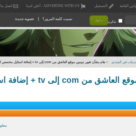
انين العامة
التسجيل
ADVERTISE WITH US - أعلن لدينا
اتصل بنا
|
نسيت كلمة المرور؟
عضوية جديدة
دخول
تذكرني !
ديثات في المنتدى
>
هام بشأن تغيير دومين موقع العاشق من com إلى tv + إضافة استايل مخصص للجوالات
tv + إضافة استايل مخصص للجوالات
معلو