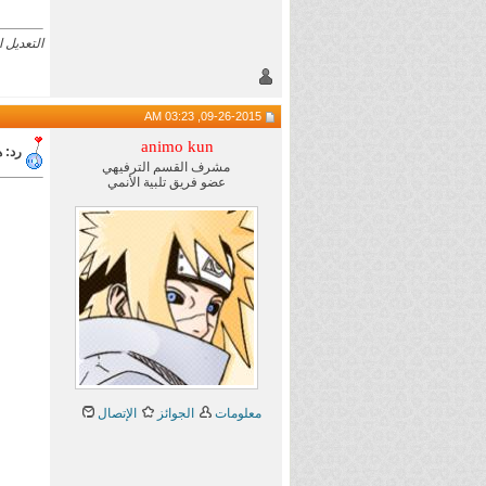
التعديل الأخير تم بو
09-26-2015, 03:23 AM
animo kun
رد: هام 
مشرف القسم الترفيهي
عضو فريق تلبية الأنمي
معلومات
الجوائز
الإتصال