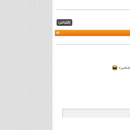
5
#
هم ششيء