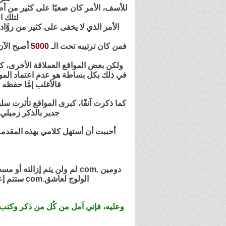
للأسف، الأمر كان صعبًا على كثير من أص
لتلك ا
الأمر الذي لا يخفى على كثير من روَّاد
فمن كان ترتيبه تحت الـ
5000
أصبح الآن 
ولكن بعض المواقع العملاقة الأخرى، كم
في ذلك بكل بساطة هو عدم اعتماد الموقع
فالأغلب إمَّا حفظه
كما ذكرت آنفًا، كبرى المواقع تأثرت سل
جدير بالذكر زميلي
أحببت أن أستهل كلامي بهذه المقدمة
الولوج لعاشق.com ستتم إعادة توجيهه مباشرة إلى .tv سواء كان في رئيسية المنتدى أو أحد مواضيعه أو بروفايلاته أو ما شابه.
وعليه، فإني آمل من كُل من ذكر وكتب