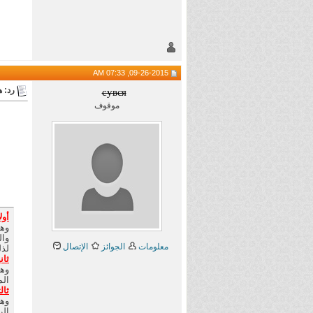
09-26-2015, 07:33 AM
رد: هام 
cувєя
موقوف
أول
وال
معلومات
الجوائز
الإتصال
لذل
ثان
الم
ثالث
الر