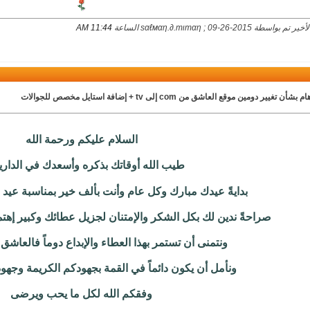
اسطة ѕαℓмαη.∂.тιтαη ; 09-26-2015 الساعة
11:44 AM
بشأن تغيير دومين موقع العاشق من com إلى tv + إضافة استايل مخصص للجوالات
السلام عليكم ورحمة الله
طيب الله أوقاتك بذكره وأسعدك في الدار
بدايةً عيدك مبارك وكل عام وأنت بألف خير بمناسبة عيد
صراحةً ندين لك بكل الشكر والإمتنان لجزيل عطائك وكبير إهت
ونتمنى أن تستمر بهذا العطاء والإبداع دوماً فالعاشق ي
ونأمل أن يكون دائماً في القمة بجهودكم الكريمة وجهود 
وفقكم الله لكل ما يحب ويرضى