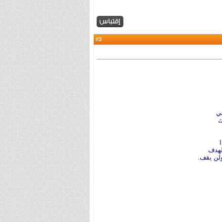
3
#
ي
ك
لهدف
ولن يقف.