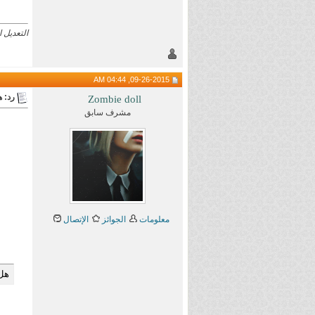
التعديل الأخير تم 
09-26-2015, 04:44 AM
رد: هام 
Zombie doll
مشرف سابق
معلومات
الجوائز
الإتصال
هل