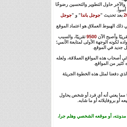
 والآخر حاول التطوير والتحسين رضوخًا
أسوأ.
2
بعد تحديث "
جوجل باندا
" و "
جوجل
ذلك الهبوط العملاق هو اعتماد الموقع
قريبًا وأصبح الآن
9500
تقريبًا، والسبب
 لكونه الوجهة الأولى لمتابعة الأنمي؛
ل جديد في الموقع.
ئي أصحاب هذه المواقع العملاقة، ولعله
ه كثير من المواقع.
ذي دفعنا لمثل هذه الخطوة الجريئة
دومين .com لم ولن يتم إزالته أو مسحه من الشبكة العنكبوتية، فما قمنا به هو إعادة تحويل من .com إلى .tv مما يعني أنه أي فرد أو شخص يحاول
مدونته، أو موقعه الشخصي وهلم جرا،