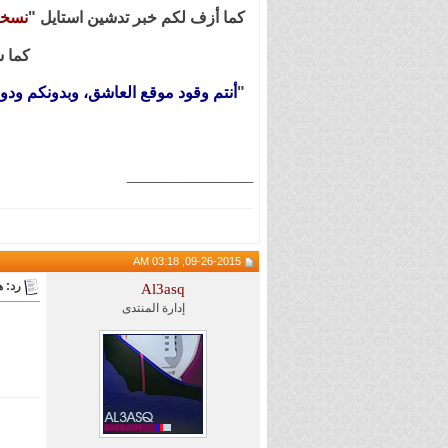
كما أزف لكم خبر تدشين استايل "
نسخة
كما س
"
أنتم وقود موقع العاشق، وبدونكم ودو
__________________
09-26-2015, 03:18 AM
رد: هام 
Al3asq
إدارة المنتدى