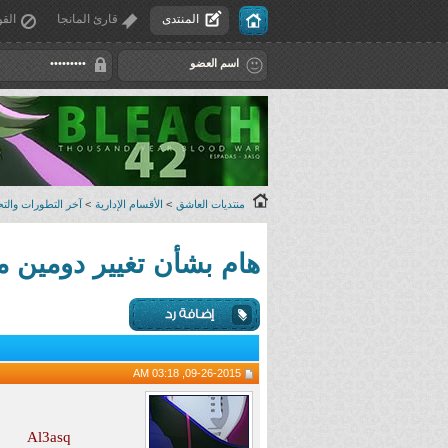
المنتدى
قارئ المانجا
القو
منتديات العاشق
>
الأقسام الإدارية
>
آخر التطورات والتح
هام بشأن تغيير دومين موقع العاشق من com إلى 
09-26-2015, 03:18 AM
Al3asq