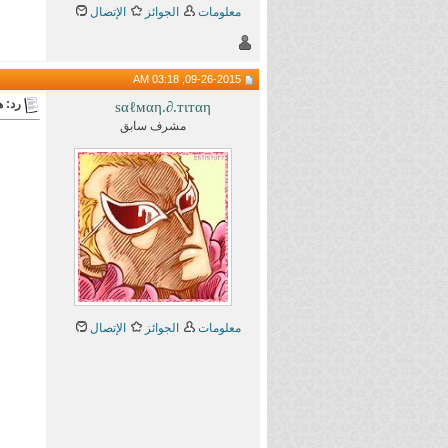
معلومات
الجوائز
الإتصال
09-26-2015, 03:18 AM
رد: هام 
ѕαℓмαη.∂.тιтαη
مشرف سابق
معلومات
الجوائز
الإتصال