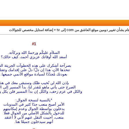
بشأن تغيير دومين موقع العاشق من com إلى tv + إضافة استايل مخصص للجوالات
#1
السلآم عليكُم ورحمةُ الله وبركآته.
أسعد الله أوقاتك عزيزي أحمد، كيف حالك؟
بصرآحة أشكرك على هذه الخطوآت الجريئة الت
تتخذها الآن، هذا إن دلّ! دلّ على إقدامك وثقت
بعودتك مُجدّدًا لسيادة مواقع الأنمي جميعها.
بإذن الله لن نُخيب ظنّك وسنبقى معك في هذا
الصرح حتى يأتي ماهو مُقدر لنا، بدأ المسير إلى ا
والكل في عزم زحف، والكل إن بدأ المسير فلن يكل 
*بالنسبة لنسخة الجوال:
الأمر أصبح متعب جدًا كثير في المدونات
يدخلون بواسطة الجوال وعدم إمكانيتهم
للدخول بالشكل الأصلي من الجوال فعلًا
متعب، أحببت النقل عنهم لأني لا أعتقد
أنهم سيدخلون جميعًا هنا.