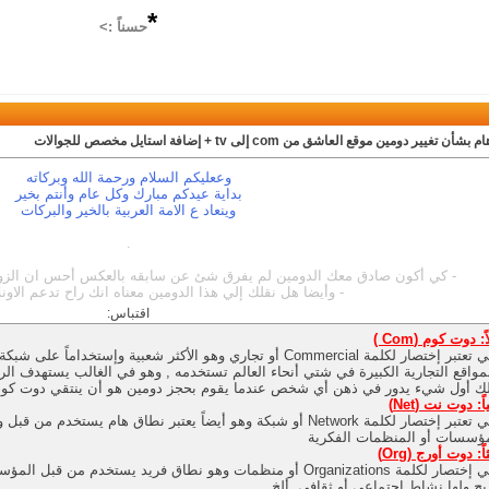
*
حسناً :>
بشأن تغيير دومين موقع العاشق من com إلى tv + إضافة استايل مخصص للجوالات
وععليكم السلام ورحمة الله وبركاته
بداية عيدكم مبارك وكل عام وأنتم بخير
وينعاد ع الامة العربية بالخير والبركات
.
- كي أكون صادق معك الدومين لم يفرق شئ عن سابقه بالعكس أحس ان الزوار
- وأيضا هل نقلك إلي هذا الدومين معناه انك راح تدعم الاونل
اقتباس:
اً: دوت كوم (
Com )
وهي تعتبر إختصار لكلمة Commercial أو تجاري وهو الأكثر شعبية وإس
مواقع التجارية الكبيرة في شتي أنحاء العالم تستخدمه , وهو في الغالب يستهدف الرب
ك أول شيء يدور في ذهن أي شخص عندما يقوم بحجز دومين هو أن ينتقي دوت كوم أ
ياً: دوت نت (
Net)
وهي تعتبر إختصار لكلمة Network أو شبكة وهو أيضاً يعتبر نطاق هام يس
ؤسسات أو المنظمات الفكرية
اً: دوت أورج (Org)
وهي إختصار لكلمة Organizations أو منظمات وهو نطاق فريد يستخدم 
بح ولها نشاط إجتماعي أو ثقافي, ألخ …