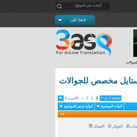
تابعنا على
صفحة 1 من 5
1
2
3
>
الأخيرة
»
أدوات الموضوع
انواع عرض الموضوع
1
#
مات
الجوائز
الإتصال