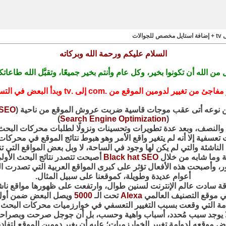
السلام عليكم ورحمة الله وبركاته
 من الله أن تكونوا بخير، وكل عام وأنتم بخير جميعًا، وتقبَّل الله طاعاتك
من .com إلى .tv وبدأ البعض في التساءل، لِمَ هذا؟ وما سببه؟ و... إلخ
 من نوعه أتى عقب موجات قاسية ضربت عروش الموقع من ناحية (
SEO
)
Search Engine Optimization
(
عام والنصف، وبعد عدة تطويرات وتحسينات ونزولًا لطلبات محركات الب
تعسفية إلا أنه لم يتغير واقع الأمر وهو هبوط نتائج الموقع في محركا
اقع الناشئة والتي لم يكن لها وجود في الساحة، لا وبل بعض المواقع الت
ة وما شابه من خلال
Black hat SEO
أصبحت تتصدر نتائج البحث الأو
ر، وأصبحت هذه الأفعال تؤثر على كبرى المواقع العربية التي تصدرت 
أعوام عديدة وطويلة، كموقعنا على سبيل المثال.
ة سادت عالم الإنترنت لسنين طوال، وارتفعت على ظهورها مواقع ناشئ
ا في موقع التصنيف العالمي
Alexa
تحت الـ
5000
ويصل البعض ضمن أول
الطامة التي وقعت بسبب التغيير التعسفي في خوارزميات محركات البحث 
 لا يوجد سبب مُحدد، أسباب واهية وحسب، بل أن جوجل صرحت وبصراحة ت
ض موقعه لدوامة تغيير الخوارزميات؛ عليه أن يغير دومين الموقع لتفاديه