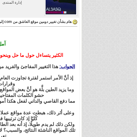
إدارة المنتدى
هام بشأن تغيير دومين موقع العاشق من com إلى tv + إضافة استايل مخصص للجوالات
آمل
الكثير يتساءل حول ما حل وبنحو مفاجئ من تغيير لدومين الموقع 
الجواب:
هذا التغيير المفاجئ والفريد
إذ أنَّ الأمر استمر لفترة تجاوزت ال
وقرارات 
وما يزيد الطين بلَّة هو أنَّ بعض المو
حشو الكلمات المفتاحي
مما دفع القاصي والداني لفعل هكذا أمو
وعلى أثر ذلك، هبطت عدة مواقع عملاق
كُليًا إذ كان ترتيبه
ولكن ذلك لم يدم طويلًا، إذ أنه بعد 
تلك المواقع الناشئة النتائج، والسبب؟
تعر