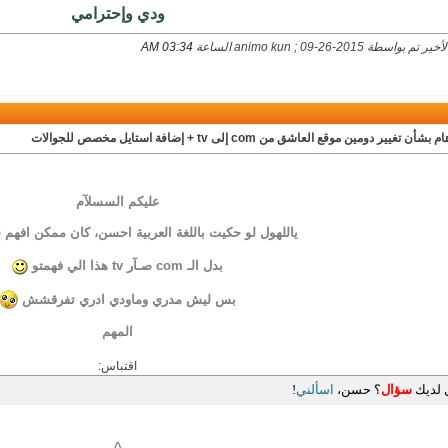
ودي وإحترامي
بواسطة animo kun ; 09-26-2015 الساعة
03:34 AM
بشأن تغيير دومين موقع العاشق من com إلى tv + إضافة استايل مخصص للجوالات
عليكم السسلآم
ياللهول لو حكيت باللغة العربية احسن، كان ممكن اف
بدل الـ com صـآر tv هذا الي فهمتو
بس ليش مدري وماودي ادري تفرقشش
المهم
اقتباس:
 لديك
سؤال
؟ حسن،
اسألني
!
^