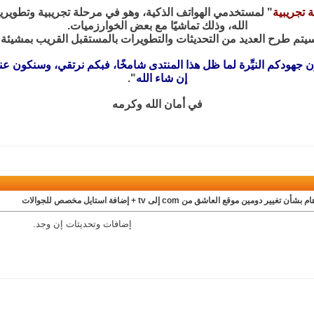
 تجريبية
" لمستخدمي الهواتف الذكية، وهو في مرحلة تجريبية وتطويرية ح
الله، وذلك تماشيًا مع بعض الخوارزميات.
يتم طرح العديد من التحديثات والتطويرات بالمستقبل القريب بمشيئة ا
ن جهودكم النيِّرة لما ظل هذا المنتدى شامخًا، فبكم نرتقي، وسنكون 
إن شاء الله
".
في أمان الله وكرمه
بشأن تغيير دومين موقع العاشق من com إلى tv + إضافة استايل مخصص للجوالات
إضافات وتحديثات إن وجد.