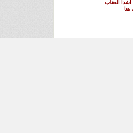
 آشدا العقاب
هنا
2
#