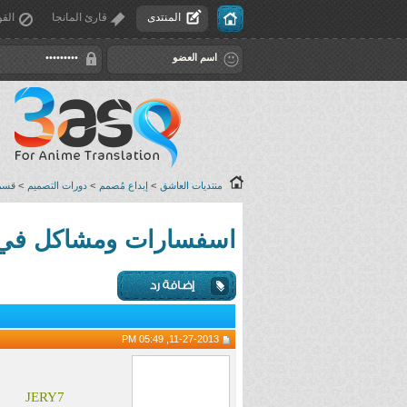
المنتدى
قارئ المانجا
القو
منتديات العاشق
>
إبداع مُصمم
>
دورات التصميم
>
قسم 
اسفسارات ومشاكل في د
11-27-2013, 05:49 PM
JERY7