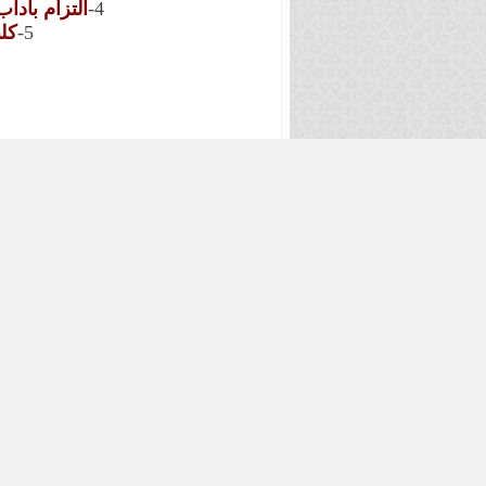
4-
التزام بأدا
5-
كل
11-27-2013, 05:53 PM
رد: اسف
JERY7
عضو شرف في منتديات العاشق