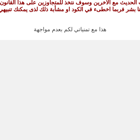
ب الحديث مع الأخرين وسوف نتخذ للمتجاوزين على هذا القانون
نا بشر فربما اخطىء في الكود او مشأبة ذلك لذى يمكنك تنبيهي 
هذا مع تمنياتي لكم بعدم مواجهة
مشاكل وان واجهتم مشكلة
فانا معكم هنا
تحياتي لكم
سارات ومشاكل في دورة تصميم وبرمجة صفحات الانترنت
start Questions