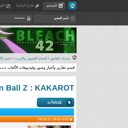
المنتدى
قارئ المانجا
القو
منتديات العاشق
>
أقسام الكمبيوتر والإنترنت
>
قسم الألع
قسم تقارير وأخبار وصور وفيديوهات الألعاب
قسم 
Dragon Ball Z : KAKAROT || حصريه عل
09-20-2020, 05:37 PM