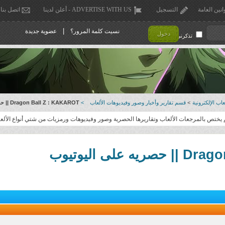
انين العامة
التسجيل
ADVERTISE WITH US - أعلن لدينا
اتصل بنا
|
نسيت كلمة المرور؟
عضوية جديدة
دخول
تذكرني !
اب الإلكترونية
>
قسم تقارير وأخبار وصور وفيديوهات الألعاب
>
Dragon Ball Z : KAKAROT || حصريه على اليوتيوب
يختص بالمرجعات الألعاب وتقاريرها الحصرية وصور وفيديوهات ورمزيات من شتي أنواع الألع
ى اليوتيوب