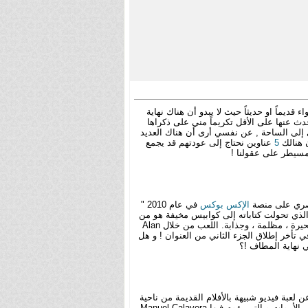
قديماً او حديثاً حيث لا يبدو أن هناك نهاية
ث عنها على الأقل تكريماً مني على ذكراها
 إلى الساحة , عن نفسي أرى أن هناك العديد
ن هنالك
5
عناوين نحتاج إلى عودتهم قد يجمع
 مسيطر على عقولنا !
حصري على منصة
الإكس بوكس
في عام 2010 "
ة رعب البقاء التي كانت تروي قصة كاتب خيالي يفقد زوجته خلال عطلة في بلدة صغيرة تدعى " Bright Falls " و الذي تحولت كتاباته إلى كوابيس مخيفة هو من
كان البطل فيها ، تخيلات " Alan Wake " في قصصه أصبحت عبارة عن حلم مريع يكثر الظلام والاعداء فيها ! قصة اللعبة معقدة ، محيرة ، مظلمة ، وجذابة. اللعب من خلال Alan
 تأخر إطلاق الجزء الثاني من العنوان ! و هل
 نهاية المطاف !؟
لعنوان عبارة عن لعبة فيديو شبيهة بالأفلام القديمة من ناحية
التصوير " الأبيض و الأسود " و تضم شخصيات عبارة عن هياكل عظمية شبيهة بشخصية الـ Calaca حيث تدور أحداث القصة في عالم الأموات و التي يقوم فيها Manuel Calavera