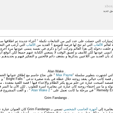
xbox
ق جديد
متيازات التي حصلت على عدد كبير من التتابعات تكملة " أجزاء جديدة تم اطلاقها سواء 
 لعالم
الألعاب
التي لم تتح لها فرصة للتوسع ؟ العديد من
الألعاب
التي أرغب في التحد
و خلقت دخوله إلى هذا العالم وتركت أثراً و ذكرى في نفسه يتمنى عودتها مرة أخرى
و اتمنى عودتها لكن للأسف و لضيق الوقت لا يسعني الكتابة عنهم جميعاً لكن أتوقع أ
أكد بأن العديد من اللاعبين يتذكرها و بشغف دائم فالحنين و التفكير فيهم و بجديدهـم
. Alan Wake
Max Payne
" على نجاح حاسم مع إطلاق عنوانها ال
Alan Wake " لعب
وله و ما سر إختفاء زوجته كان عبارة عن مغامرة آسرة للقلوب , لكن الآن ما السر في
2 Alan Wake
" ، و ألغت المشروع في
. Grim Fandango
أجهزة
الحاسب الشخصي
تسمى بـ Grim Fandango كان ا