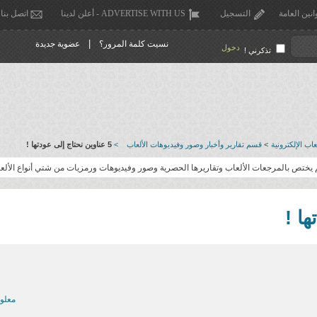
انين العامة
التسجيل
ADVERTISE WITH US - أعلن لدينا
اتصل بنا
|
نسيت كلمة المرور؟
عضوية جديدة
دخول
تذكرني !
اب الإلكترونية
>
قسم تقارير وأخبار وصور وفيديوهات الألعاب
>
5 عناوين نحتاج إلى عودتها !
يختص بالمرجعات الألعاب وتقاريرها الحصرية وصور وفيديوهات ورمزيات من شتي أنواع الألع
معلو