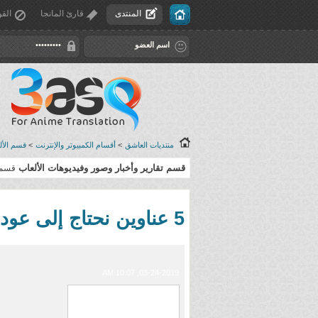
المنتدى
قارئ المانجا
القو
منتديات العاشق
>
أقسام الكمبيوتر والإنترنت
>
قسم الألع
قسم تقارير وأخبار وصور وفيديوهات الألعاب
قسم 
5 عناوين نحتاج إلى عودتها !
03-24-2019, 10:07 AM