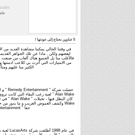
arabs
عاش
5 عناوين نحتاج إلى عودتها !
في وقتنا الحالي يمكننا مشاهدة العديد من الإ
لبعضهم ولكن , ماذا عن تلك الجواهر القديمة
فالأغلب منا بل الجميع هناك ألعاب من صنعت 
من الامتيازات التي أثرت بي كلاعب ادمنتها 
الكثير منا عليهم ومت
حصلت شركة " Remedy Entertainment " و التي اشتهرت بتطوير سلسلة "
Wake وكشف الغموض الغريب و ما يدور من ح
حقاً " Remedy Entertainment " في مرحلة ما كانت تعمل على "
في عام 1998 أطلقت شركة LucasArts لعبة مغامرة إلى