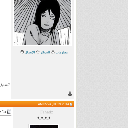
معلومات
الجوائز
الإتصال
التعديل الأخير
01-29-2014, 05:24 AM
رد: 
Fahadz
♠_♠_♠_♠