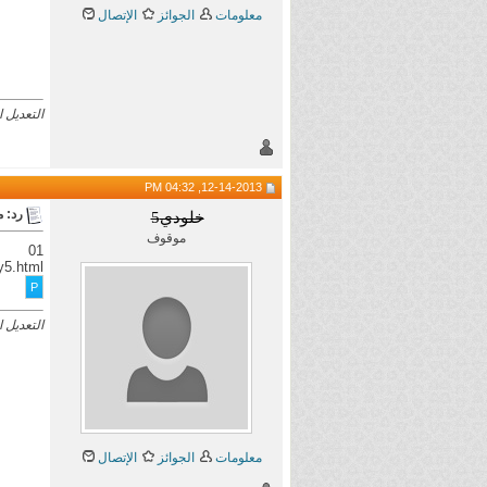
معلومات
الجوائز
الإتصال
التعديل الأخير تم 
12-14-2013, 04:32 PM
رد: 
خلودي5
موقوف
01
y5.html
التعديل الأخير
معلومات
الجوائز
الإتصال