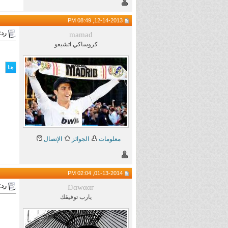
12-14-2013, 08:49 PM
رد:
mamad
كروساكي اتشيغو
معلومات
الجوائز
الإتصال
01-13-2014, 02:04 PM
رد:
Ŋαwααг
يارب توفيقك