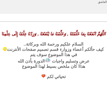
العاشق
اللَّهُمَّ انْفَعْنَا بِمَا عَلَّمْتَنَا
,
وَعَلِّمْنَا مَا يَنْفَعُنَا
,
وَزِدْنَا عِلْمًا
إِلَى عِلْمِنَا
السلام علكيم ورحمة الله وبركاتة..
كيف حألكم أعضاء وزوارء قسم تصميم صفحات الأنترنت
في هذا الموضوع سوف يتم
عرض وتسليم واجبات
الدورة بأذن الله
هذاا كان ملخص بسيط لهذا الموضوع
تحياتي لكم