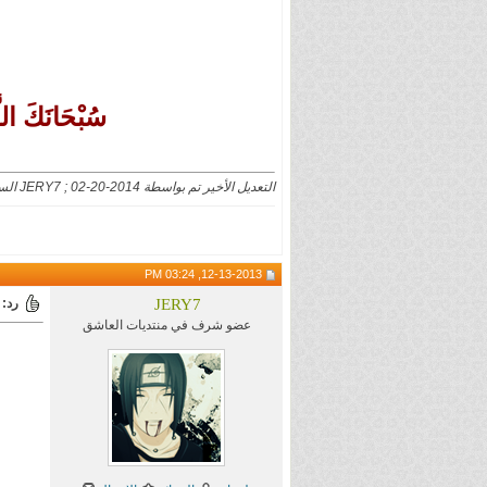
سُبْحَانَكَ اللَ
التعديل الأخير تم بواسطة JERY7 ; 02-20-2014 الساعة
12-13-2013, 03:24 PM
JERY7
رد: 
عضو شرف في منتديات العاشق