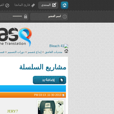
المنتدى
قارئ المانجا
القو
منتديات العاشق
>
إبداع مُصمم
>
دورات التصميم
>
قسم 
مشاريع السلسلة
11-30-2013, 03:13 PM
JERY7