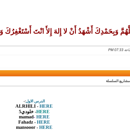
ّهُمَّ وَبِحَمْدِكَ أَشْهَدُ أَنْ لا إِلهَ إِلأَ انْتَ أَسْتَغْفِرُكَ وَأ
07:33 PM
مشاريع السلسلة
الدرس الاول
:-
ALRHILI
-
HERE
HERE
- خلودي5
mamad
-
HERE
Fahadz -
HERE
mansooor -
HERE