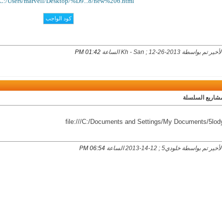
//C:/Users/marvell/Desktop/%D9...8/new%206.html
بواسطة Kh - San ; 12-26-2013 الساعة
01:42 PM
مشاريع السلسلة
file:///C:/Documents and Settings/My Documents/5lod
 تم بواسطة خلودي5 ; 12-14-2013 الساعة
06:54 PM