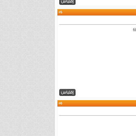
5
#
f
6
#