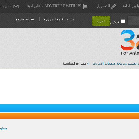
انين العامة
التسجيل
ADVERTISE WITH US - أعلن لدينا
اتصل بنا
|
نسيت كلمة المرور؟
عضوية جديدة
دخول
تذكرني !
تصميم وبرمجة صفحات الأنترنت
>
مشاريع السلسلة
معلو