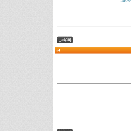
file:/
4
#