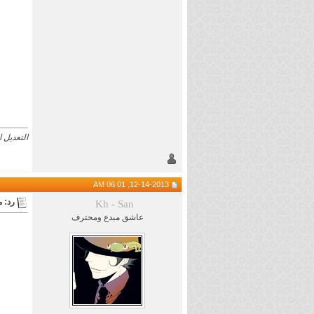
التعديل الأخير تم
12-14-2013, 06:01 AM
رد: 
Kh - San
عاشق مبدع ومحترف