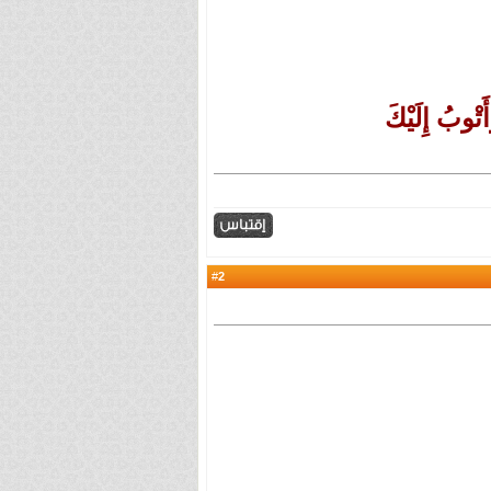
َتْوبُ إِلَيْكَ
2
#