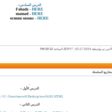
الدرس السادس
:-
Fahadz -
HERE
mamad -
HERE
υcнɪнα sαsυĸє -
HERE
 بواسطة JERY7 ; 03-17-2014 الساعة
09:32 PM
مشاريع السلسلة
-
الدرس الأول :-
e:///C:/Users/marvell/Desktop/new%201.HTML
الدرس الثاني :-