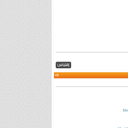
3
#
fil