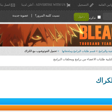
انين العامة
التسجيل
ADVERTISE WITH US - أعلن لدينا
اتصل بنا
|
نسيت كلمة المرور؟
عضوية جديدة
دخول
تذكرني !
ية والبرامج
>
قسم طلبات البرامج وملحقاتها
>
تحميل الفوتوشوب مع الكراك
بية طلبات الاعضاء من برامج ومحلقات البرامج
لكراك