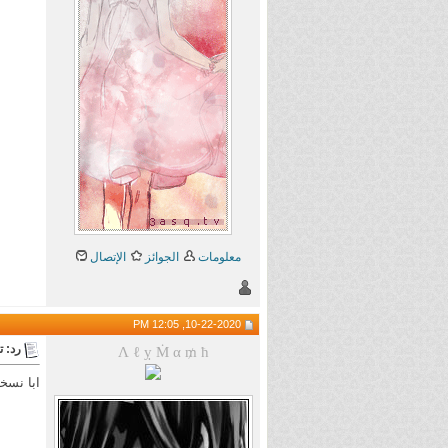
معلومات
الجوائز
الإتصال
10-22-2020, 12:05 PM
رد: 
Λ ℓ ỵ Ṁ α ₥ ћ
ابا نسخه 17