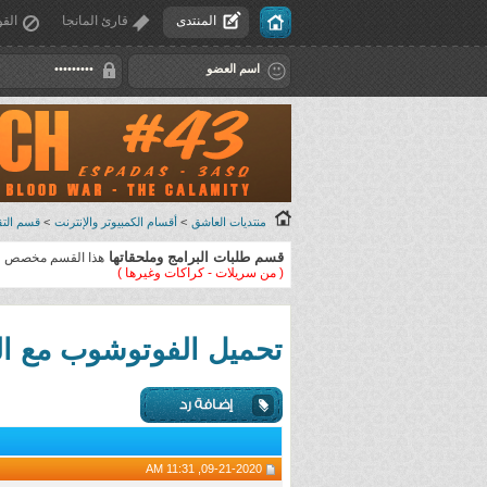
المنتدى
قارئ المانجا
القو
منتديات العاشق
>
أقسام الكمبيوتر والإنترنت
>
قسم التقن
قسم طلبات البرامج وملحقاتها
هذا القسم مخصص لتل
( من سريلات - كراكات وغيرها )
تحميل الفوتوشوب مع ا
09-21-2020, 11:31 AM