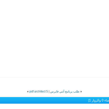
«
طلب برنامج آنتي فايرس
|
pdf architect 5
»
الزوار 1)