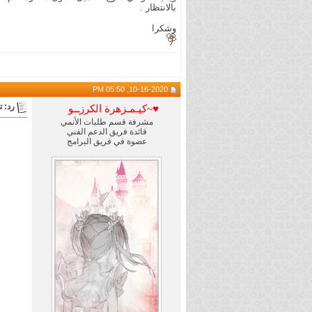
بالانتظار .
وشكرا
10-16-2020, 05:50 PM
رد: 
كيـمـزهرة الكرزــو~♥
مشرفة قسم طلبات الأنمي
قائدة فريق الدعم الفني
عضوة في فريق البرامج