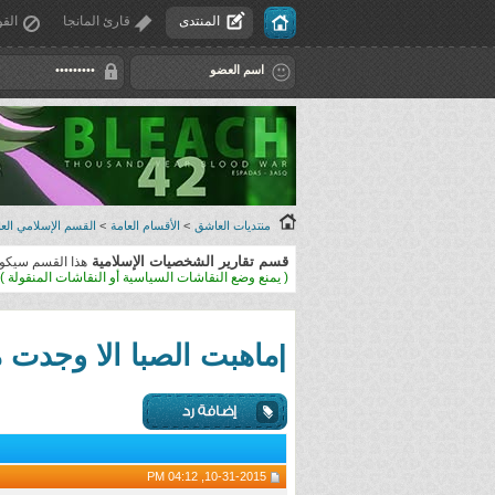
المنتدى
قارئ المانجا
القو
منتديات العاشق
>
الأقسام العامة
>
القسم الإسلامي العا
قسم تقارير الشخصيات الإسلامية
هذا القسم سيكون
( يمنع وضع النقاشات السياسية أو النقاشات المنقولة )
|ماهبت الصبا الا وجدت م
10-31-2015, 04:12 PM