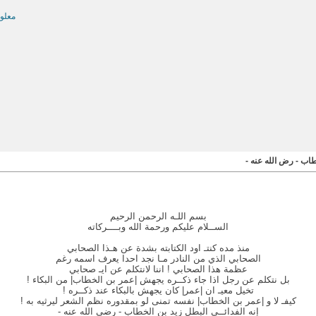
معلو
خطاب - رض الله عنه -
بسم اللـه الرحمن الرحيم
الســلام عليكم ورحمة الله وبــــركاته
منذ مده كنتـ اود الكتابته بشدة عن هـذا الصحابي
الصحابي الذي من النادر مـا نجد احدا يعرف اسمه رغم
عظمة هذا الصحابي ! اننا لانتكلم عن ايـ صحابي
بل نتكلم عن رجل اذا جاء ذكــره يجهش |عمر بن الخطاب| من البكاء !
تخيل معيـ ان |عمر| كان يجهش بالبكاء عند ذكــره !
كيفـ لا و |عمر بن الخطاب| نفسه تمنى لو بمقدوره نظم الشعر ليرثيه به !
إنه الفدائــي البطل زيد بن الخطاب - رضي الله عنه -