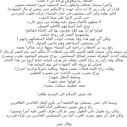
فيتبعه زيد ويغوص وراءه كي لا يفلت..
وأخيرا يمسك بخناقه، وانفلق رأسه المملوء غرورا فشقته نصفين
فاراد ان يكــــــبر الا انه تذكر عهده ع الايتكلم حتى ينتصر او ينال الشهادة!
فكبر يقلبه وكبر المـــسلمون في عنان السماء زلزلت قلوب المرتدين
حتى الذين كانوا على شفا الموت،
لا يصلهم بالحياة سوى بقية وهنانة من رمق غارب،
مسّ النبأ أسماعهم كالحلم الجميل،
فودّوا لو أنّ بهم قوّة يعودون بها الى الحياة ليقاتلوا،
وليشهدوا النصر في روعة ختامه..
ولكن أنّى لهم هذا، وقد تفتحت أبواب الجنّة لاستقبالهم وانهم ا
لآن يسمعون أسماءهم وهم ينادون للمثول..؟؟!!
رفع زيد بن الخطاب ذراعيه الى السماء مبتهلا لربّه، شاكرا نعمته..
لى سيفه والى صمته، فلقد أقسم بالله من لحظات ألا يتكلم حتى يتم النصر أو ينال ال
ولقد أخذت المعركة تمضي لصالح المسلمين.. وراح نصرهم المحتوم يقترب ويسرع..
هنالك وقد رأى زيد رياح النصر مقبلة، لم يعرف لحياته ختاما أروع من هذا الختام
فتمنّى لو يرزقه الله الشهادة في يوم اليمامة هذا..
وهبّت رياح الجنة فملأت نفسه شوقا، ومآقيه دموعا،وعزمه اصرارا..
وراح يضرب ضرب الباحث عن مصيره العظيم..
وسقط البطل شهيدا..
بل قولوا: صعد شهيدا..
صعد عظيما، ممجّدا، سعيدا..
. . .
عاد جيش الاسلام الى المدينة ظافرا..
. . .
وبينما كان عمر، يستقبل مع الخليفة أبي بكرو أولئك العائدين الظافرين
راح يرمق بعينين مشتاقين أخاه العائد..
وكان زيد طويل بائن الطول، ومن ثمّ كان تعرّف العين عليه أمرا ميسورا..
ولكن قبل أن يجهد بصره، اقترب اليه من المسلمين العائدين من عزّاه في زيد..
وقال عمر: