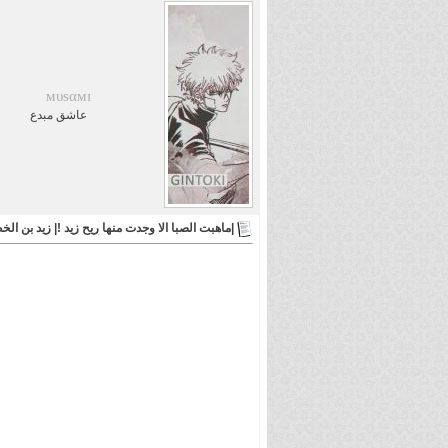
мυsαмɪ
عاشق مبدع
|ماهبت الصبا الا وجدت منها ريح زيد !| زيد بن ال