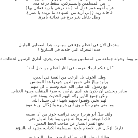
بين المسلمين والمشركين، سقط درعه منه،
فرآه أخوه عمر فقال له: { خذ درعي يا زيد فقاتل بها }.
فأجابه زيد: { إني أريد من الشهادة ما تريده يا عمر }.
وظل يقاتل بغير درع في فدائية باهرة.
سندخل الان في اعظم جزء في سيــرت هذا الصحابي الجليـل
هذه المعركة التي خلدته في التــاريخ !
م يوما، وحوله جماعة من المسلمين وبينما الحديث يجري، أطرق الرسول لحظات، ثم و
" ان فيكم لرجلا ضرسه في النار أعظم من جبل أحد"..
وظل الخوف بل الرعب من الفتنة في الدين،
يراود ويلحّ على جميع الذين شهدوا هذا المجلس
مع رسول الله صلى الله عليه وسلم... كل منهم
يحاذر ويخشى أن يكون هو الذي يتربّص به سوء المنقلب وسوء الختام..
ولكن جميع الذين وجّه اليهم الحديث يومئذ ختم
لهم بخير، وقضوا نحبهم شهداء في سبيل الله.
وما بقي منهم حيّا سوى أبي هريرة والرّجّال بن عنفوة.
ولقد ظلّ أبو هريرة ترتعد فرائصه خوفا من أن تصيبه
تلك النبوءة. ولم يرقأ له جفن، وما هدأ له بال حتى
دفع القدر الستار عن صاحب الحظ التعس.
فارتدّ الرّجّال عن الاسلام ولحق بمسيلمة الكذاب، وشهد له بالنبوّة.
هنالك استبان الذي تنبأ له الرسول صلى الله عليه