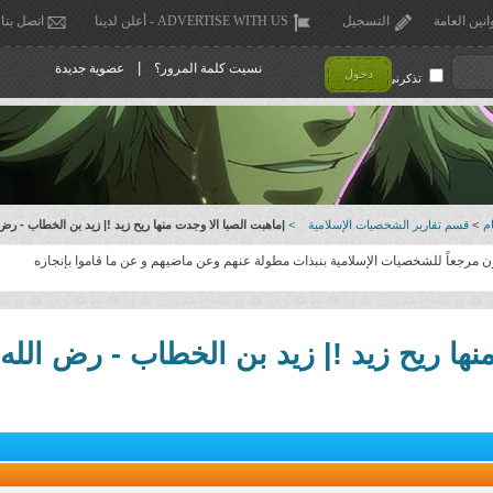
انين العامة
التسجيل
ADVERTISE WITH US - أعلن لدينا
اتصل بنا
|
نسيت كلمة المرور؟
عضوية جديدة
دخول
تذكرني !
م
>
قسم تقارير الشخصيات الإسلامية
>
|ماهبت الصبا الا وجدت منها ريح زيد !| زيد بن الخطاب - رض 
 مرجعاً للشخصيات الإسلامية بنبذات مطولة عنهم وعن ماضيهم و عن ما قاموا بإنجازه
نها ريح زيد !| زيد بن الخطاب - رض الله 