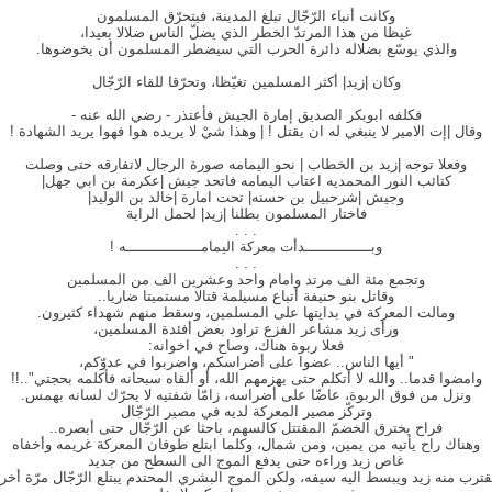
وكانت أنباء الرّجّال تبلغ المدينة، فيتحرّق المسلمون
غيظا من هذا المرتدّ الخطر الذي يضلّ الناس ضلالا بعيدا،
والذي يوسّع بضلاله دائرة الحرب التي سيضطر المسلمون أن يخوضوها.
وكان |زيد| أكثر المسلمين تغيّظا، وتحرّقا للقاء الرّجّال
فكلفه ابوبكر الصديق إمارة الجيش فأعتذر - رضي الله عنه -
وقال |إت الامير لا ينبغي له ان يقتل ! | وهذا شيْ لا يريده هوا فهوا يريد الشهادة !
وفعلا توجه |زيد بن الخطاب | نحو اليمامه صورة الرجال لاتفارقه حتى وصلت
كتائب النور المحمديه اعتاب اليمامه فاتحد جيش |عكرمة بن ابي جهل|
وجيش |شرحبيل بن حسنه| تحت امارة |خالد بن الوليد|
فاختار المسلمون بطلنا |زيد| لحمل الراية
. . .
وبـــــــــــــــدأت معركة اليمامـــــــــــــــــه !
. . .
وتجمع مئة الف مرتد وامام واحد وعشرين الف من المسلمين
وقاتل بنو حنيفة أتباع مسيلمة قتالا مستميتا ضاريا..
ومالت المعركة في بدايتها على المسلمين، وسقط منهم شهداء كثيرون.
ورأى زيد مشاعر الفزع تراود بعض أفئدة المسلمين،
فعلا ربوة هناك، وصاح في اخوانه:
" أيها الناس.. عضوا على أضراسكم، واضربوا في عدوّكم،
وامضوا قدما.. والله لا أتكلم حتى يهزمهم الله، أو ألقاه سبحانه فأكلمه بحجتي"..!!
ونزل من فوق الربوة، عاضّا على أضراسه، زامّا شفتيه لا يحرّك لسانه بهمس.
وتركّز مصير المعركة لديه في مصير الرّجّال
فراح يخترق الخضمّ المقتتل كالسهم، باحثا عن الرّجّال حتى أبصره..
وهناك راح يأتيه من يمين، ومن شمال، وكلما ابتلع طوفان المعركة غريمه وأخفاه
غاص زيد وراءه حتى يدفع الموج الى السطح من جديد
قترب منه زيد ويبسط اليه سيفه، ولكن الموج البشري المحتدم يبتلع الرّجّال مرّة أخر