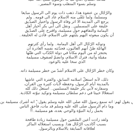
وسلم بسوء المنقلب وسوء المصير..
والرّجّال بن عنفوة هذا، ذهب ذات يوم الى الرسول مبايعا
ومسلما، ولما تلقّى منه الاسلام عاد الى قومه.. ولم
يرجع الى المدينة الا اثر وفاة الرسول واختيار الصدّيق
خليفة على المسملين.. ونقل الى أبي بكر أخبار أهل
اليمامة والتفافهم حول مسيلمة، واقترح على الصدّيق
أن يكون مبعوثه اليهم يثبّتهم على الاسلام، فأذن له الخليفة..
وتوجّه الرّجّال الى أهل اليمامة.. ولما رأى كثرتهم
الهائلة ظنّ أنهم الغالبون، فحدّثته نفسه الغادرة أن
يحتجز له من اليوم مكانا في دولة الكذّاب التي ظنّها
مقبلة وآتية، فترك الاسلام، وانضمّ لصفوف مسيلمة
الذي سخا عليه بالوعود.
وكان خطر الرّجّال على الاسلام أشدّ من خطر مسيلمة ذاته.
ذلك، لأنه استغلّ اسلامه السابق، والفترة التي عاشها
بالمدينة أيام الرسول، وحفظه لآيات كثيرة من القرآن،
وسفارته لأبي بكر خليفة المسلمين.. استغلّ ذلك كله
استغلالا خبيثا في دعم سلطان مسيلمة وتوكيد نبوّته الكاذبة.
س يقول لهم: انه سمع رسول الله صلى الله عليه وسلم يقول:" انه أشرك مسيلمة بن ح
وما دام الرسول صلى الله عليه وسلم قد مات، فأحق الناس
بحمل راية النبوّة والوحي بعده، هو مسيلمة..!!
ولقد زادت أعين الملتفين حول مسيلمة زيادة طافحة
بسبب أكاذيب الرّجّال هذا. وبسبب استغلاله الماكر
لعلاقاته السابقة بالاسلام وبالرسول.