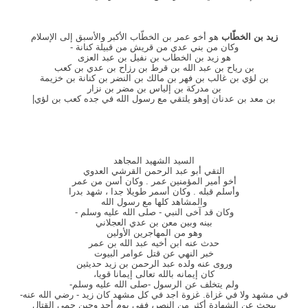
زيد بن الخطّاب
هو أخو عمر بن الخطّاب الأكبر والأسبق إلى الإسلام
وكان من بني عدي من قريش من قبيلة كنانة -
هو زيد بن الخطاب بن نفيل بن عبد العزى
بن رياح بن عبد الله بن قرط بن رزاح بن عدي بن كعب
بن لؤي بن غالب بن فهر بن مالك بن النضر بن كنانة بن خزيمة
بن مدركة بن إلياس بن مضر بن نزار
بن معد بن عدنان |وهو يلتقي مع رسول الله في جده كعب بن لؤي|
السيد الشهيد المجاهد
التقي أبو عبد الرحمن القرشي العدوي
أخو أمير المؤمنين عمر . وكان أسن من عمر
وأسلم قبله . وكان أسمر طويلا جدا ، شهد بدرا
والمشاهد كلها مع رسول الله
وكان قد آخى النبي - صلى الله عليه وسلم -
بينه وبين معن بن عدي العجلاني
وهو من المهاجرين الأولين
حدث عنه ابن أخيه عبد الله بن عمر
خبر النهي عن قتل عوامر البيوت
وروى عنه ولده عبد الرحمن بن زيد حديثين
كان إيمانه بالله تعالى إيمانا قويا،
ولم يتخلف عن الرسول -صلى الله عليه وسلم-
في مشهد ولا في غزاة. غزوة اجد في كل مشهد كان زيد - رضي الله عنه-
يبحث عن الشهادة أكثر من النصر، ففي يوم أحد وحين حمي القتال