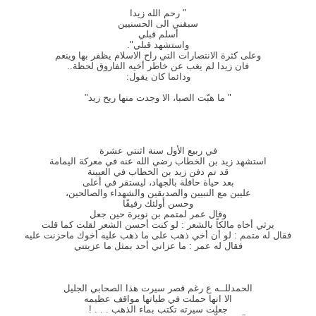
" رحم الله زيدا
سبقني الى الحسنيين
أسلم قبلي
واستشهد قبلي".
وعلى كثرة الانتصارات التي راح الاسلام يظفر بها وينعم
فان زيدا لم يغب عن خاطر أخيه الفاروق لحظة..
ودائما كان يقول:
" ما هبّت الصبا، الا وجدت منها ريح زيد"
في ربيع الأول سنة اثنتي عشرة
استشهد زيد بن الخطاب رضي الله عنه في معركة اليمامة
قد تم دفن زيد بن الخطاب في العيينة
بعد حياة حافلة بالجهاد، ليستقر في أعلى
عليين مع النبيين والصديقين والشهداء والصالحين،
وحسن أولئك رفيقًا
وقال عمر لمتمم بن نويرة حين جعل
يرثي أخاه مالكاً بالشعر : لو كنت أحسن الشعر لقلت كما قلت
فقال له متمم : لو أن أخي ذهب على ما ذهب عليه أخوك ماحزنت عليه
فقال له عمر : ما عزاني أحد بمثل ما عزيتني
الحمدللــه ع رغم قصر سيرت هذا الصحابي الجليل
الا انها حملت في طياتها مواقف عظيمه
جعلت سيرته تكتب بماء الذهب . . . !