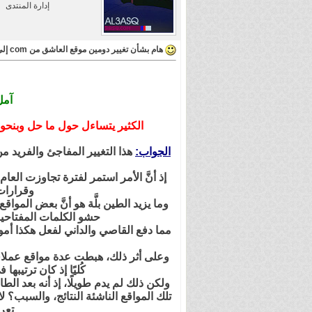
إدارة المنتدى
هام بشأن تغيير دومين موقع العاشق من com إلى tv + إضافة استايل مخصص للجوالات
آمل
الكثير يتساءل حول ما حل وبنحو مفاجئ من تغيير لدومين الموقع 
الجواب:
هذا التغيير المفاجئ والفريد
إذ أنَّ الأمر استمر لفترة تجاوزت ال
وقرارات 
وما يزيد الطين بلَّة هو أنَّ بعض المو
حشو الكلمات المفتاحي
مما دفع القاصي والداني لفعل هكذا أمو
وعلى أثر ذلك، هبطت عدة مواقع عملاق
كُليًا إذ كان ترتيبه
ولكن ذلك لم يدم طويلًا، إذ أنه بعد 
تلك المواقع الناشئة النتائج، والسبب؟
تعر