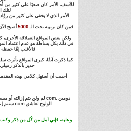
للأسف، الأمر كان صعبًا على كثير من أص
لتلك ا
الأمر الذي لا يخفى على كثير من روَّاد
فمن كان ترتيبه تحت الـ
5000
أصبح الآن 
ولكن بعض المواقع العملاقة الأخرى، كم
في ذلك بكل بساطة هو عدم اعتماد الموقع
فالأغلب إمَّا حفظه
كما ذكرت آنفًا، كبرى المواقع تأثرت سل
جدير بالذكر زميلي
أحببت أن أستهل كلامي بهذه المقدمة
الولوج لعاشق.com ستتم إعادة توجيهه مباشرة إلى .tv سواء كان في رئيسية المنتدى أو أحد مواضيعه أو بروفايلاته أو ما شابه.
وعليه، فإني آمل من كُل من ذكر وكتب