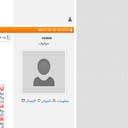
09-26-2015, 07:33 AM
رد: هام 
cувєя
موقوف
أول
وال
معلومات
الجوائز
الإتصال
لذل
ثان
الم
ثالث
الر