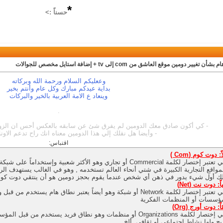
*
حسناً :>
بشأن تغيير دومين موقع العاشق من com إلى tv + إضافة استايل مخصص للجوالات
وععليكم السلام ورحمة الله وبركاته
بداية عيدكم مبارك وكل عام وأنتم بخير
وينعاد ع الامة العربية بالخير والبركات
.
- كي أكون صادق معك الدومين لم يفرق شئ عن سابقه بالعكس أحس ان الزوار
- وأيضا هل نقلك إلي هذا الدومين معناه انك راح تدعم الاونل
اقتباس:
اً: دوت كوم (
Com )
وهي تعتبر إختصار لكلمة Commercial أو تجاري وهو الأكثر شعبية وإس
مواقع التجارية الكبيرة في شتي أنحاء العالم تستخدمه , وهو في الغالب يستهدف الرب
ك أول شيء يدور في ذهن أي شخص عندما يقوم بحجز دومين هو أن ينتقي دوت كوم أ
ياً: دوت نت (
Net)
وهي تعتبر إختصار لكلمة Network أو شبكة وهو أيضاً يعتبر نطاق هام يس
ؤسسات أو المنظمات الفكرية
اً: دوت أورج (Org)
وهي إختصار لكلمة Organizations أو منظمات وهو نطاق فريد يستخدم 
بح ولها نشاط إجتماعي أو ثقافي, ألخ …