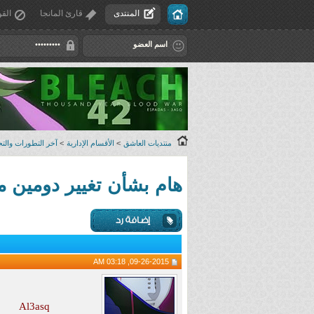
المنتدى
قارئ المانجا
القو
منتديات العاشق
>
الأقسام الإدارية
>
آخر التطورات والتح
هام بشأن تغيير دومين موقع العاشق من com إلى 
09-26-2015, 03:18 AM
Al3asq