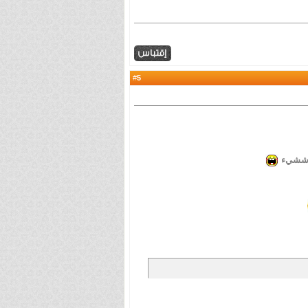
5
#
هم ششيء