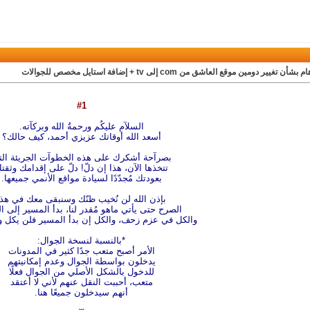
بشأن تغيير دومين موقع العاشق من com إلى tv + إضافة استايل مخصص للجوالات
#1
السلآم عليكُم ورحمةُ الله وبركآته.
أسعد الله أوقاتك عزيزي أحمد، كيف حالك؟
بصرآحة أشكرك على هذه الخطوآت الجريئة الت
تتخذها الآن، هذا إن دلّ! دلّ على إقدامك وثقت
بعودتك مُجدّدًا لسيادة مواقع الأنمي جميعها.
بإذن الله لن نُخيب ظنّك وسنبقى معك في هذا
الصرح حتى يأتي ماهو مُقدر لنا، بدأ المسير إلى ا
والكل في عزم زحف، والكل إن بدأ المسير فلن يكل 
*بالنسبة لنسخة الجوال:
الأمر أصبح متعب جدًا كثير في المدونات
يدخلون بواسطة الجوال وعدم إمكانيتهم
للدخول بالشكل الأصلي من الجوال فعلًا
متعب، أحببت النقل عنهم لأني لا أعتقد
أنهم سيدخلون جميعًا هنا.