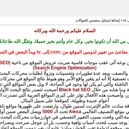
السلام عليكم ورحمة الله وبركاته
 من الله أن تكونوا بخير، وكل عام وأنتم بخير جميعًا، وتقبَّل الله طاعاتك
من .com إلى .tv وبدأ البعض في التساءل، لِمَ هذا؟ وما سببه؟ و... إلخ
 من نوعه أتى عقب موجات قاسية ضربت عروش الموقع من ناحية (
SEO
)
Search Engine Optimization
(
عام والنصف، وبعد عدة تطويرات وتحسينات ونزولًا لطلبات محركات الب
تعسفية إلا أنه لم يتغير واقع الأمر وهو هبوط نتائج الموقع في محركا
اقع الناشئة والتي لم يكن لها وجود في الساحة، لا وبل بعض المواقع الت
ة وما شابه من خلال
Black hat SEO
أصبحت تتصدر نتائج البحث الأو
ر، وأصبحت هذه الأفعال تؤثر على كبرى المواقع العربية التي تصدرت 
أعوام عديدة وطويلة، كموقعنا على سبيل المثال.
ة سادت عالم الإنترنت لسنين طوال، وارتفعت على ظهورها مواقع ناشئ
ا في موقع التصنيف العالمي
Alexa
تحت الـ
5000
ويصل البعض ضمن أول
الطامة التي وقعت بسبب التغيير التعسفي في خوارزميات محركات البحث 
 لا يوجد سبب مُحدد، أسباب واهية وحسب، بل أن جوجل صرحت وبصراحة ت
ض موقعه لدوامة تغيير الخوارزميات؛ عليه أن يغير دومين الموقع لتفاديه