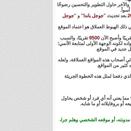
 والآخر حاول التطوير والتحسين رضوخًا
أسوأ.
2
بعد تحديث "
جوجل باندا
" و "
جوجل
ذلك الهبوط العملاق هو اعتماد الموقع
قريبًا وأصبح الآن
9500
تقريبًا، والسبب
 لكونه الوجهة الأولى لمتابعة الأنمي؛
ل جديد في الموقع.
ئي أصحاب هذه المواقع العملاقة، ولعله
ه كثير من المواقع.
ذي دفعنا لمثل هذه الخطوة الجريئة
دومين .com لم ولن يتم إزالته أو مسحه من الشبكة العنكبوتية، فما قمنا به هو إعادة تحويل من .com إلى .tv مما يعني أنه أي فرد أو شخص يحاول
مدونته، أو موقعه الشخصي وهلم جرا،