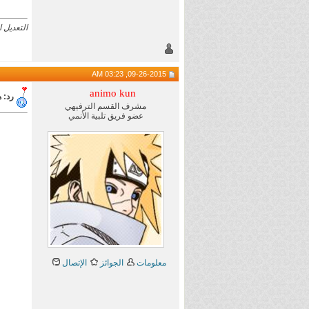
التعديل الأخير تم بو
09-26-2015, 03:23 AM
animo kun
رد: هام 
مشرف القسم الترفيهي
عضو فريق تلبية الأنمي
معلومات
الجوائز
الإتصال