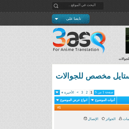
تابعنا على
صفحة 1 من 5
1
2
3
>
الأخيرة
»
أدوات الموضوع
انواع عرض الموضوع
1
#
مات
الجوائز
الإتصال