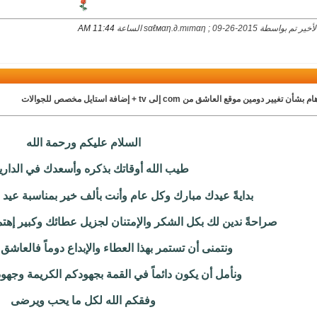
اسطة ѕαℓмαη.∂.тιтαη ; 09-26-2015 الساعة
11:44 AM
بشأن تغيير دومين موقع العاشق من com إلى tv + إضافة استايل مخصص للجوالات
السلام عليكم ورحمة الله
طيب الله أوقاتك بذكره وأسعدك في الدار
بدايةً عيدك مبارك وكل عام وأنت بألف خير بمناسبة عيد
صراحةً ندين لك بكل الشكر والإمتنان لجزيل عطائك وكبير إهت
ونتمنى أن تستمر بهذا العطاء والإبداع دوماً فالعاشق ي
ونأمل أن يكون دائماً في القمة بجهودكم الكريمة وجهود 
وفقكم الله لكل ما يحب ويرضى