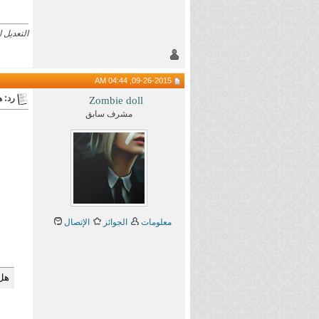
التعديل الأخير تم 
09-26-2015, 04:44 AM
رد: هام 
Zombie doll
مشرف سابق
معلومات
الجوائز
الإتصال
هل