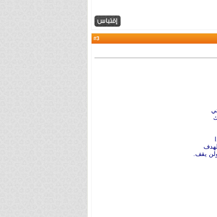
3
#
ي
ك
لهدف
ولن يقف.