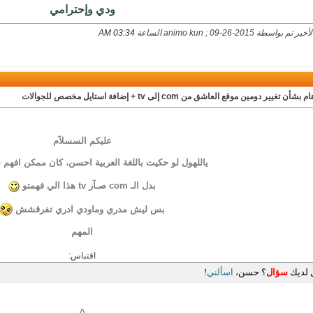
ودي وإحترامي
بواسطة animo kun ; 09-26-2015 الساعة
03:34 AM
بشأن تغيير دومين موقع العاشق من com إلى tv + إضافة استايل مخصص للجوالات
عليكم السسلآم
ياللهول لو حكيت باللغة العربية احسن، كان ممكن اف
بدل الـ com صـآر tv هذا الي فهمتو
بس ليش مدري وماودي ادري تفرقشش
المهم
اقتباس:
 لديك
سؤال
؟ حسن،
اسألني
!
^