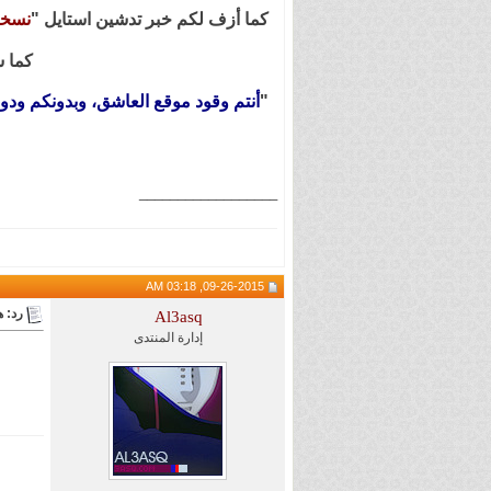
كما أزف لكم خبر تدشين استايل "
نسخة
كما س
"
أنتم وقود موقع العاشق، وبدونكم ودو
__________________
09-26-2015, 03:18 AM
رد: هام 
Al3asq
إدارة المنتدى