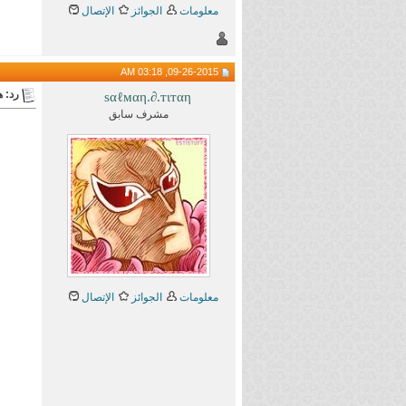
معلومات
الجوائز
الإتصال
09-26-2015, 03:18 AM
رد: هام 
ѕαℓмαη.∂.тιтαη
مشرف سابق
معلومات
الجوائز
الإتصال