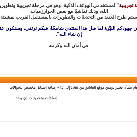
 تجريبية
" لمستخدمي الهواتف الذكية، وهو في مرحلة تجريبية وتطويرية ح
الله، وذلك تماشيًا مع بعض الخوارزميات.
يتم طرح العديد من التحديثات والتطويرات بالمستقبل القريب بمشيئة ا
ن جهودكم النيِّرة لما ظل هذا المنتدى شامخًا، فبكم نرتقي، وسنكون 
إن شاء الله
".
في أمان الله وكرمه
بشأن تغيير دومين موقع العاشق من com إلى tv + إضافة استايل مخصص للجوالات
إضافات وتحديثات إن وجد.