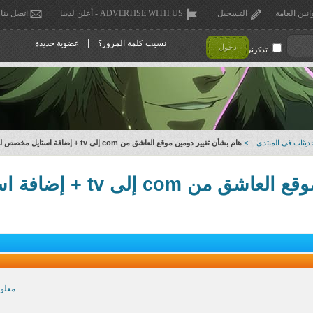
انين العامة
التسجيل
ADVERTISE WITH US - أعلن لدينا
اتصل بنا
|
نسيت كلمة المرور؟
عضوية جديدة
دخول
تذكرني !
ديثات في المنتدى
>
هام بشأن تغيير دومين موقع العاشق من com إلى tv + إضافة استايل مخصص للجوالات
tv + إضافة استايل مخصص للجوالات
معلو