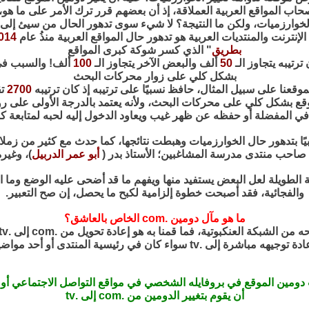
حاب المواقع العربية العملاقة، إذ أن بعضهم قرر ترك الأمر على ما هو،
لخوارزميات، ولكن ما النتيجة؟ لا شيء سوى تدهور الحال من سيئ إلى 
 الإنترنت والمنتديات العربية هو تدهور حال المواقع العربية منذُ عام
014
بطريق
" الذي كسر شوكة كبرى المواقع
ترتيبه يتجاوز الـ
50
ألف والبعض الآخر يتجاوز الـ
100
ألف! والسبب في 
بشكل كلي على زوار محركات البحث
وقعنا على سبيل المثال، حافظ نسبيًا على ترتيبه إذ كان ترتيبه
2700
ت
 بشكل كلي على محركات البحث، ولأنه يعتمد بالدرجة الأولى على رواده
 في المفضلة أو حفظه عن ظهر غيب ويعاود الدخول إليه لحبه لمتابعة ك
بيًا بتدهور حال الخوارزميات وهبطت نتائجها، كما حدث مع كثير من زملا
 صاحب منتدى مدرسة المشاغبين؛ الأستاذ بدر (
أبو عمر الدربيل
)، وغير
 الطويلة لعل البعض يستفيد منها ويفهم ما قد أضحى عليه الوضع وما ال
والفجائية، فقد أصبحت خطوة إلزامية لكبح ما يحصل، إن صح التعبير.
ما هو مآل دومين .com الخاص بالعاشق؟
 دومين الموقع في بروفايله الشخصي في مواقع التواصل الاجتماعي أو 
أن يقوم بتغيير الدومين من .com إلى .tv