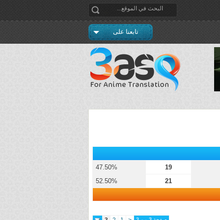
تابعنا على
47.50%
19
52.50%
21
صفحة 3 من 3
<
1
2
3