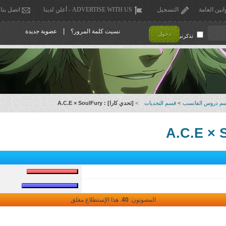
انين العامة
التسجيل
ADVERTISE WITH US - أعلن لدينا
اتصل بنا
|
نسيت كلمة المرور؟
عضوية جديدة
دخول
تذكرني !
م دروس الفانسب
>
قسم التحديات
>
[تحدي كارا] : A.C.E × SoulFury
المصوتون:
40
. هذا الإستطلاع مغلق