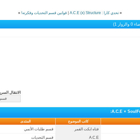
«
تحدي كارا : A.C.E (x) Structure
|
قوانين قسم التحديات وفكرته!
»
الزوار 1)
الانتقال السري
:
كاتب الموضوع
المنتدى
فتاه ابكت القمر
قسم طلبات الأنمي
A.C.E
قسم التحديات