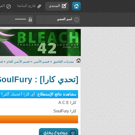
المنتدى
قارئ المانجا
القو
منتديات العاشق
>
قسم الأنمي
>
قسم الأنمي العام
>
قس
[تحدي كارا] : A.C.E × SoulFury
مشاهدة نتائج الإستطلاع
: أي كارا أعجبتك أكثر؟
كارا A.C.E
كارا SoulFury