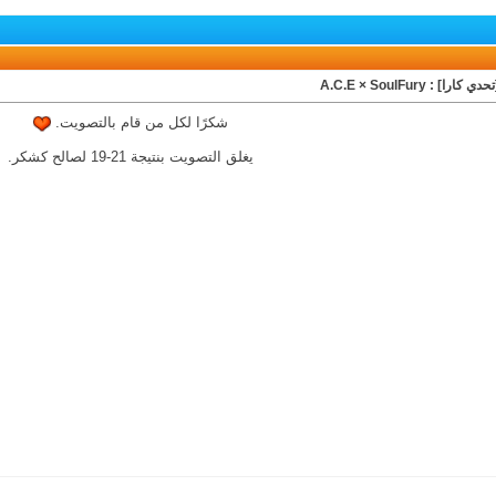
 كارا] : A.C.E × SoulFury
شكرًا لكل من قام بالتصويت.
يغلق التصويت بنتيجة 21-19 لصالح كشكر.