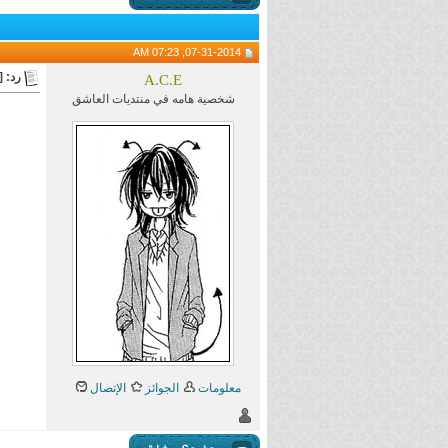
07-31-2014, 07:23 AM
رد: [تحدي
A.C.E
شخصية هامه في منتديات العاشق
معلومات
الجوائز
الإتصال