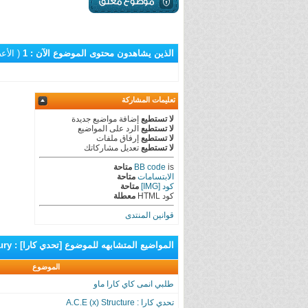
الذين يشاهدون محتوى الموضوع الآن : 1
( الأعضاء 0 و
تعليمات المشاركة
لا تستطيع
إضافة مواضيع جديدة
لا تستطيع
الرد على المواضيع
لا تستطيع
إرفاق ملفات
لا تستطيع
تعديل مشاركاتك
is
BB code
متاحة
الابتسامات
متاحة
كود [IMG]
متاحة
كود HTML
معطلة
قوانين المنتدى
المواضيع المتشابهه
للموضوع
[تحدي كارا] : A.C.E × SoulFury
الموضوع
طلبي انمى كاي كارا ماو
تحدي كارا : A.C.E (x) Structure