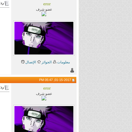
رد:
eror
عضو شرف
معلومات
الجوائز
الإتصال
01-15-2017, 05:47 PM
رد:
eror
عضو شرف