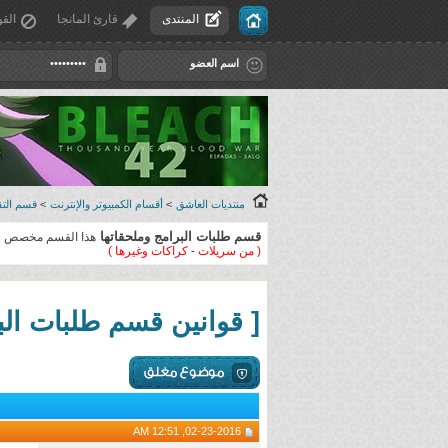
المنتدى
قارئ المانجا
القو
منتديات العاشق
>
أقسام الكمبيوتر والإنترنت
>
قسم التقن
قسم طلبات البرامج وملحقاتها
هذا القسم مخصص لتل
( من سريلات - كراكات وغيرها )
[ قوانين قسم طلبات الب
02-23-2016, 12:51 AM