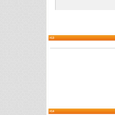
13
#
14
#