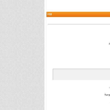
18
#
مية