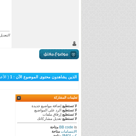
التعديل الأخي
الذين يشاهدون محتوى الموضوع الآن : 1
( الأعضاء 0 و
تعليمات المشاركة
لا تستطيع
إضافة مواضيع جديدة
لا تستطيع
الرد على المواضيع
لا تستطيع
إرفاق ملفات
لا تستطيع
تعديل مشاركاتك
is
BB code
متاحة
الابتسامات
متاحة
كود [IMG]
متاحة