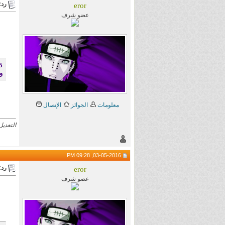
رد:
eror
عضو شرف
5 - يمنع حجز أكثر من موضوعين حتى ينتهي ا
و
معلومات
الجوائز
الإتصال
التعديل الأخي
03-05-2016, 09:28 PM
رد:
eror
عضو شرف