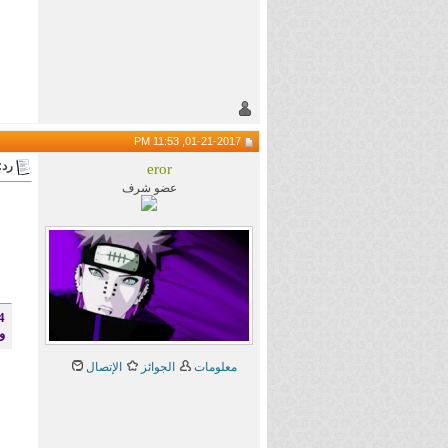
01-21-2017, 11:53 PM
رد:
eror
عضو شرف
4 - يمنع حجز أكثر من موضوعين حتى ينتهي ا
و
معلومات
الجوائز
الإتصال