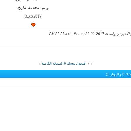
و تم التحديث بتاريخ
31/3/2017
ر تم بواسطة eror ; 03-31-2017 الساعة
02:22 AM
«
-
|
فيجول بيسك 6 النسخة الكاملة
»
الزوار 1)