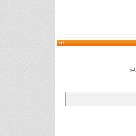
17
#
رامج