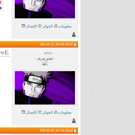
5 - يمنع حجز أكثر من موضوع حتى ينتهي ا
و
معلومات
الجوائز
الإتصال
03-09-2016, 04:12 AM
رد:
eror
عضو شرف
معلومات
الجوائز
الإتصال
07-15-2016, 06:58 PM