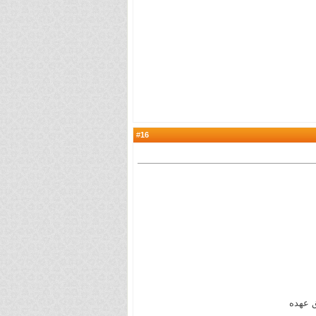
16
#
ق عهده