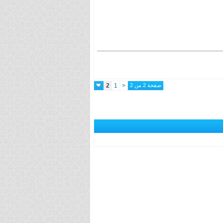
صفحة 2 من 2
<
1
2