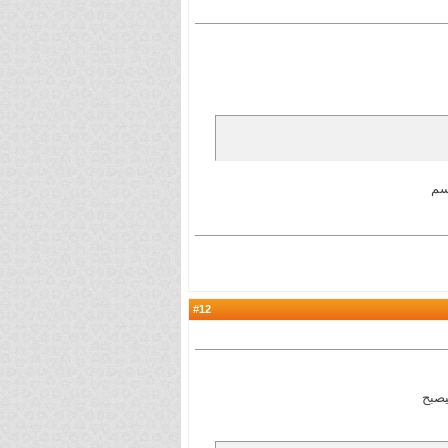
سم
12
#
يصبح