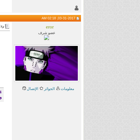
03-31-2017, 02:18 AM
رد:
eror
عضو شرف
معلومات
الجوائز
الإتصال
4 - يمنع حجز أكثر من موضوعين حتى ينتهي ا
و