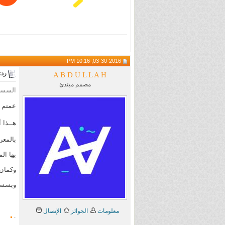
03-30-2016, 10:16 PM
رد: aining
A B D U L L A H
مصمم مبتدئ
السسـل
عمتم م
هــذا 
بالمع
بها ال
وكمان 
وبسس
.
معلومات
الجوائز
الإتصال
.