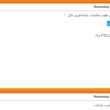
Rem
طقم لنقاشات مانجا فيري تايل :~
P
هناا
Rem
عرب ماركت