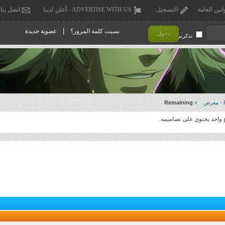
انين العامة
التسجيل
ADVERTISE WITH US - أعلن لدينا
اتصل بنا
|
نسيت كلمة المرور؟
عضوية جديدة
دخول
تذكرني !
ض
>
Remaining
 واحد يحتوي على تصاميمه .