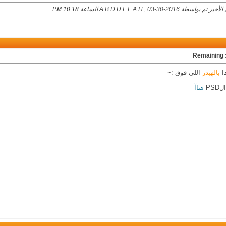
م بواسطة A B D U L L A H ; 03-30-2016 الساعة
10:18 PM
Rem
دا
بالهيدر
اللي فوق :~
PS
هناآ