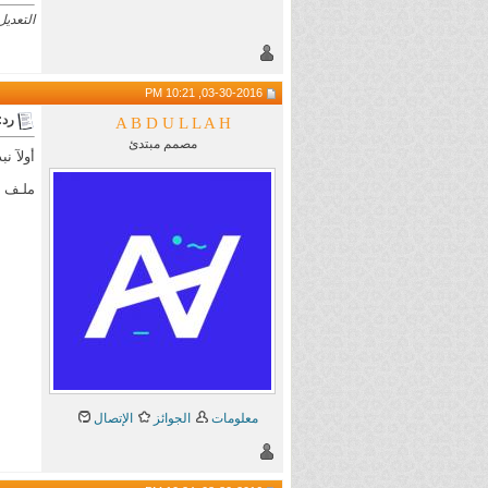
التعديل الأخير ت
03-30-2016, 10:21 PM
رد: aining
A B D U L L A H
مصمم مبتدئ
أولآ نب
ملـف الD
معلومات
الجوائز
الإتصال