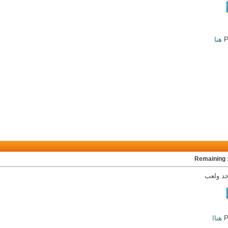
هنا
Rem
د ولعب
هناا