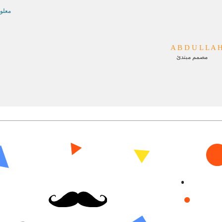
معلو
A B D U L L A 
مصمم مبتدئ