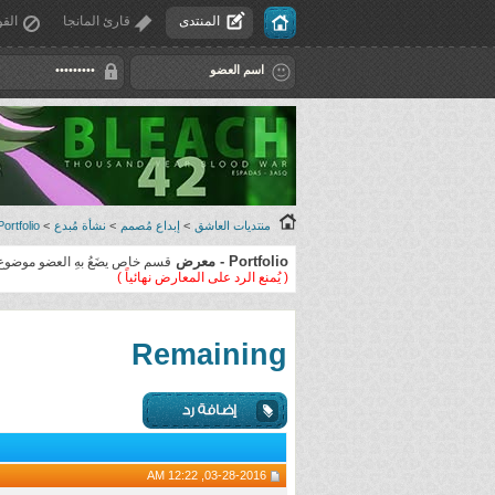
المنتدى
قارئ المانجا
القو
منتديات العاشق
>
إبداع مُصمم
>
نشأة مُبدع
>
Portfolio - معر
Portfolio - معرض
قسم خاص يضَعُ بهِ العضو موضوع
( يُمنع الرد على المعارض نهائياً )
Remaining
03-28-2016, 12:22 AM