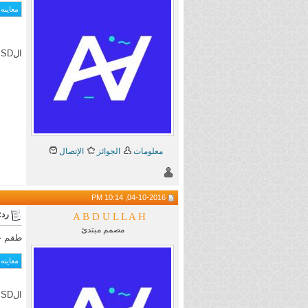
الPSD
معلومات
الجوائز
الإتصال
04-10-2016, 10:14 PM
رد: aining
A B D U L L A H
مصمم مبتدئ
طقم ج
الPSD