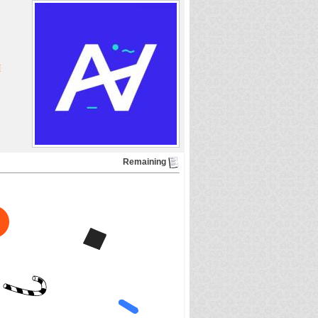
H
Remaining