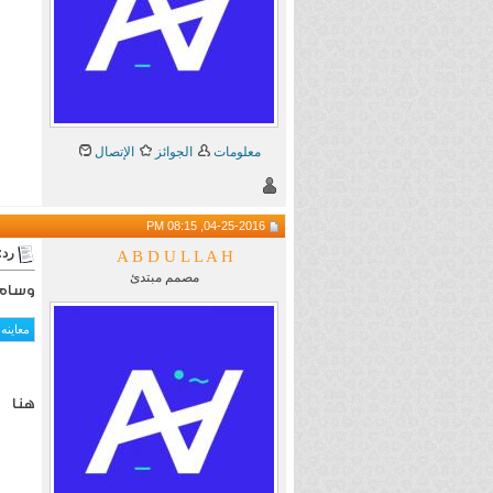
معلومات
الجوائز
الإتصال
04-25-2016, 08:15 PM
رد: aining
A B D U L L A H
مصمم مبتدئ
وسام
هنا