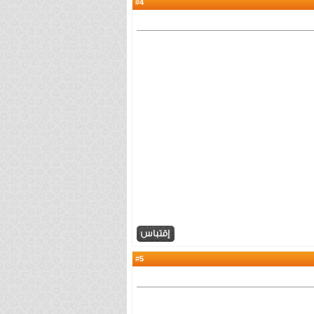
4
#
5
#