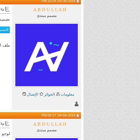
03-30-2016, 10:24 PM
رد: aining
A B D U L L A H
مصمم مبتدئ
تصميم 
ملف الSD
معلومات
الجوائز
الإتصال
04-04-2016, 09:27 PM
رد: aining
A B D U L L A H
مصمم مبتدئ
لوجو 