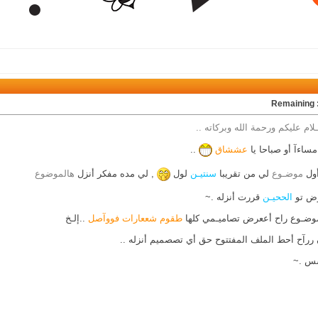
Rem
ام عليكم ورحمة الله وبركاته ..
ساءآ أو صباحا يا
عششاق
..
أول
موضـوع
لي من تقريبا
سنتيـن
لول
, لي مده مفكر أنزل
هالموضوع
رض تو
الححيـن
قررت أنزله .~
موضـوع راح أععرض تصاميـمي كلها
طقوم شععارات فووآصل
..إلـخ
ررآح أحط الملف المفتتوح حق أي تصصميم أنزله ..
س .~