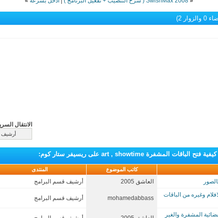
«
SwishMax 2008 ( شرح التنصيب + تفعيل البرنامج )
|
ادخل بسرعة
»
الزوار 2)
الانتقال السري
ات المشفرة art , showtime على ريسيفر ستار كوم
:
كاتب الموضوع
المنتدى
الصور
العاشق 2005
أرشيف قسم البرامج
فلام وغيره من الباقات
mohamedabbass
أرشيف قسم البرامج
لقنوات الفضائية المشفرة والغير
العاشق 2005
أرشيف قسم البرامج