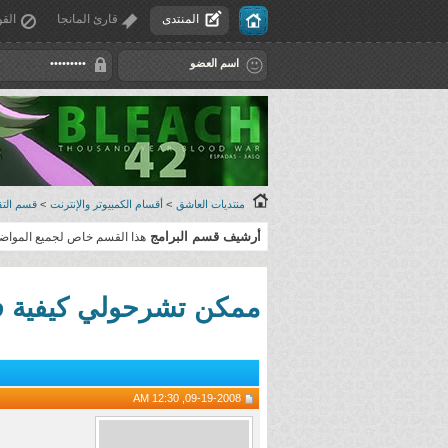
المنتدى
قارئ المانجا
القو
منتديات العاشق
>
أقسام الكمبيوتر والإنترنت
>
قسم التقن
أرشيف قسم البرامج
هذا القسم خاص لجميع المواضيع 
ممكن تشرحولي كيفية فتح الباقات المشفرة 
09-19-2008, 12:30 AM