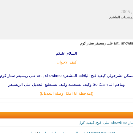
20
نتديات العاشق
السلام عليكم
كيف الاخوان
مكن تشرحولي كيفية فتح الباقات المشفرة art , showtime على ريسيفر ستار كوم
وماهم الــ SoftCam وكيف نستعمله وكيف نستطيع التعديل على الريسيفر
((ملاحظة انا امكل وصلة التعديل))
ار
,
showtime
,
على
,
فتح
,
كيفية
,
كول