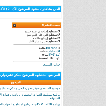
الذين يشاهدون محتوى الموضوع الآن : 2
( الأعضاء 0 و
تعليمات المشاركة
لا تستطيع
إضافة مواضيع جديدة
لا تستطيع
الرد على المواضيع
لا تستطيع
إرفاق ملفات
لا تستطيع
تعديل مشاركاتك
is
BB code
متاحة
الابتسامات
متاحة
كود [IMG]
متاحة
كود HTML
معطلة
قوانين المنتدى
المواضيع المتشابهه
للموضوع
ممكن تشرحولي كيفية فتح الباق
الموضوع
موضوع الساعة ريسيفر معجزة ادخل واحكم بنفسك ب
برنامج مشاهدة القنوات المشفرة الرياضية وقنوات الا
المتنوعة
برنامج anyTV Pro 4.38 برنامج لمشاهدة ا