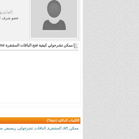
العاشق 05
عضو شرف لم
ممكن تشرحولي كيفية فتح الباقات المشفرة art , showtime على ريسيفر ستار كوم
م
الكلمات الدلالية (Tags)
ممكن
,
art
,
المشفرة
,
الباقات
,
تشرحولي
,
ريسيفر
,
ست