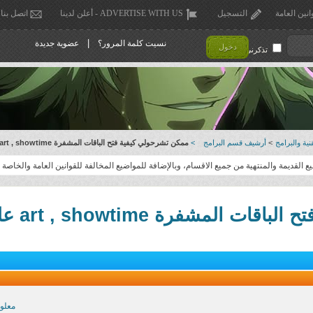
انين العامة
التسجيل
ADVERTISE WITH US - أعلن لدينا
اتصل بنا
|
نسيت كلمة المرور؟
عضوية جديدة
دخول
تذكرني !
ية والبرامج
>
أرشيف قسم البرامج
>
ممكن تشرحولي كيفية فتح الباقات المشفرة art , showtime على ريسيفر ستار كوم
القديمة والمنتهية من جميع الاقسام، وبالإضافة للمواضيع المخالفة للقوانين العامة والخاصة .
art , showtime على ريسيفر ستار كوم
معلو