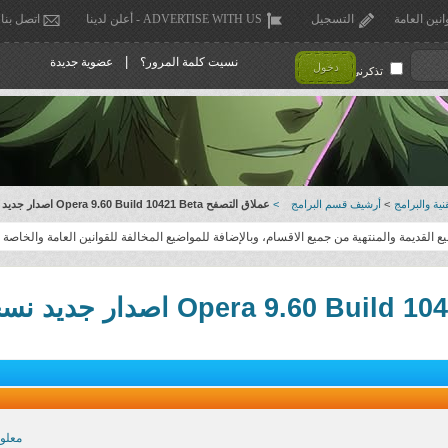
انين العامة
التسجيل
ADVERTISE WITH US - أعلن لدينا
اتصل بنا
|
نسيت كلمة المرور؟
عضوية جديدة
دخول
تذكرني !
ية والبرامج
>
أرشيف قسم البرامج
>
عملاق التصفح Opera 9.60 Build 10421 Beta اصدار جديد نسخة ( محمولة )
القديمة والمنتهية من جميع الاقسام، وبالإضافة للمواضيع المخالفة للقوانين العامة والخاصة .
معلو