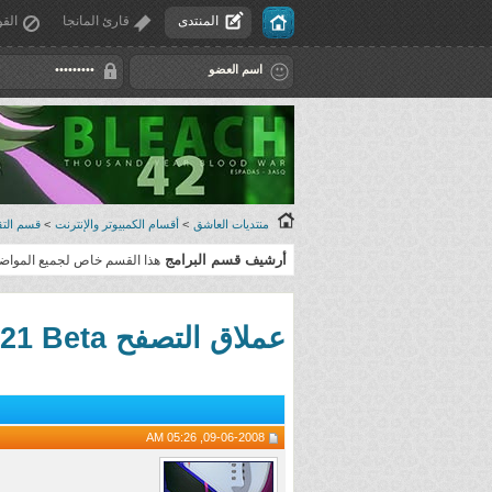
المنتدى
قارئ المانجا
القو
منتديات العاشق
>
أقسام الكمبيوتر والإنترنت
>
قسم التقن
أرشيف قسم البرامج
هذا القسم خاص لجميع المواضيع 
عملاق التصفح Opera 9.60 Build 10421 Beta اصدار جديد نسخة ( محمولة )
09-06-2008, 05:26 AM