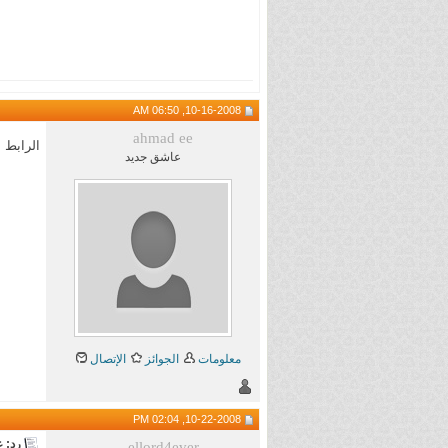
10-16-2008, 06:50 AM
ahmad ee
الرابط
عاشق جديد
معلومات
الجوائز
الإتصال
10-22-2008, 02:04 PM
رد: عملاق التصفح 
ellord4ever