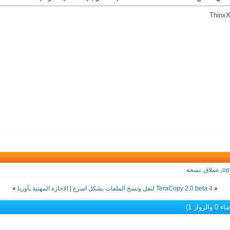
Thinx
op
,
عملاق
,
نسخة
«
TeraCopy 2.0 beta 4 لنقل ونسخ الملفات بشكل اسرع
|
الاجازة المهنية بأوربا
»
الزوار 1)