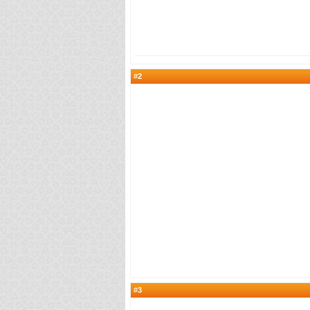
2
#
3
#