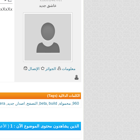
عاشق جديد
XxXxXx
معلومات
الجوائز
الإتصال
الكلمات الدلالية (Tags)
960
,
محمولة
,
build
,
beta
,
التصفح
,
اصدار
,
جديد
,
era
الذين يشاهدون محتوى الموضوع الآن : 1
( الأعضاء 0 و