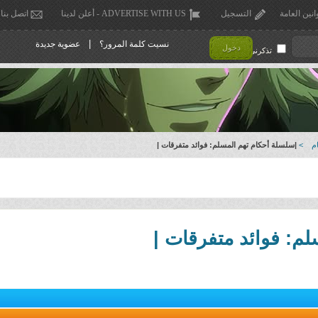
انين العامة
التسجيل
ADVERTISE WITH US - أعلن لدينا
اتصل بنا
|
نسيت كلمة المرور؟
عضوية جديدة
دخول
تذكرني !
م
>
|سلسلة أحكام تهم المسلم: فوائد متفرقات |
م: فوائد متفرقات |