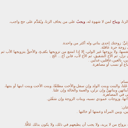
لزنا،
ويباح
لمن لا شهوة له،
ويجبُ
على من يخاف الزنا، ويُقَدَّّم على حج واجب،
يٍّ: زوجتك إحدى بناتي وله أكثر من واحدة.
وجة حرة عاقلة.
فسها، ولا يزوجها غير الولي، إلا إذا امتنع من تزويجها بكفءٍ، والأحقُّ بتزويجها الأب ثم
إن نزل، ثم الأخ الشقيق، ثم الأخ لأب، فابن أخ… الخ .
ن، بالغين،عاقلين،عدلين .
اع أو نسب أو مصاهرة.
قسام:
 عَلتا، والبنت وبنت الولد وإن سفل،والأخت مطلقًا، وبنت الأخت وبنت ابنها أو بنتها،
نائهن وبناتهنَّ وإن نزلن، والعمة والخالة وإن علتا.
ى في المصاهرة.
َّاتها، وزوجات عمودي نسبه، وبنات الزوجة وإن سَفُلن.
عان:
، وبين المرأة وعمتها أو خالتها .
زواج من لا يريد، ولا يجب أن يطيعهم في ذلك، ولا يكون بذلك عَاقًّا.