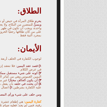
الطلاق:
يحرم
طلاق المرأة في حيض أو نفا
ويسنُّ
للمتضرر من النكاح، ولا يج
واحدة، ويجب أن تكون في طهر لم ي
على من كان طلاقها رجعيًا الخرو
بمجرد النية فقط .
الأيمان:
لوجوب الكفارة في الحلف أربعة
١)
قصد عقد اليمين:
فلا تنعقد إن
في عرض الكلام.
٢)
كونه على شيء مستقبل ممكن
اليمين الغموس وهي من كبائر الذ
٣)
أن يكون الحالف مختارًا
غير مك
٤
)
أن يحنَث في حلفه
بأن يفعل م
عليه الكفارة بشرطين:
١)
اتصال ال
ومن حلف على شيء ورأى المصلح
كفارة اليمين:
هي إطعام عشرة مس
رقبة، فمن لم يجد؛ فعليه صيام ثل