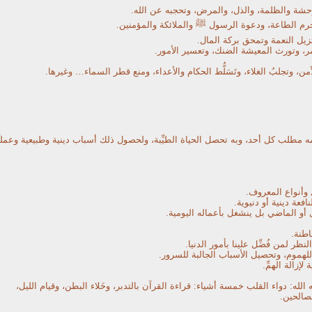
حشة والظلمة، والذل،
والمرض، وتحجبه عن الله.
تحرم الطاعة، ودعوة الرسول ﷺ والملائكة والمؤمنين.
تزيل النعمة وتمحق بركة المال.
مر، وتورث المعيشة الضنك، وتعسير الأمور.
أمن، وتجلبُ الغلاء، وتَسَلُّط الحكام والأعداء، ومنع قطر السماء… وغيرها.
مطلب كل أحد، وبه تحصل الحياة الطيِّبة، ولحصول ذلك أسباب دينية وطبيعية وعمليِّ
 وأنواع المعروف.
افعة دينية أو دنيوية.
أو الماضي بل ينشغل بأعماله اليومية.
اطنة.
نظر لمن فُضِّل علينا بأمور الدنيا.
للهموم، وتحصيل الأسباب الجالبة للسرور.
إزالة الهمِّ.
لله: دواء القلب خمسة أشياء: قراءة القرآن بالتدبر، وخَلاء البطن، وقيام الليل،
لصالحين.