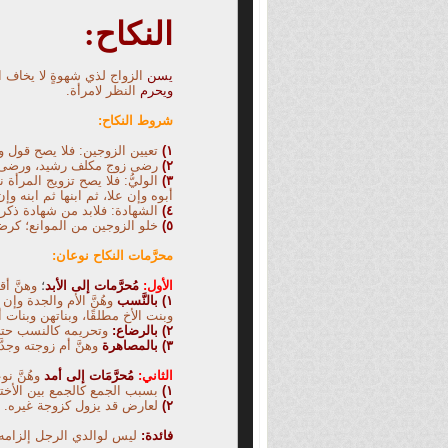
النكاح:
يسن
الزواج لذي شهوةٍ لا يخاف ا
ويحرم
النظر لامرأة.
شروط النكاح:
١)
تعيين الزوجين: فلا يصح قول ول
٢)
رضى زوج مكلف رشيد، ورضى ز
٣)
الوليُّ: فلا يصح تزويج المرأة ن
أبوه وإن
علا، ثم ابنها ثم ابنه و
٤)
الشهادة: فلابد من شهادة ذكري
٥)
خلو الزوجين من الموانع؛ كرض
محرَّمات النكاح نوعان:
الأول:
مُحرَّمات إلى الأبد
؛
وهنَّ أ
١) بالنَّسب
وهُنَّ الأم والجدة وإن
وبنت الأخ مطلقًا، وبناتهن وبنات أب
٢
)
بالرضاع:
وتحريمه كالنسب حت
٣
)
بالمصاهرة
وهنَّ أم زوجته وجد
الثاني:
مُحرَّمَات إلى أمد
وهُنَّ نو
١)
بسبب الجمع كالجمع بين الأختين
٢)
لعارض قد يزول كزوجة غيره.
فائدة:
ليس لوالدي الرجل إلزامه ب