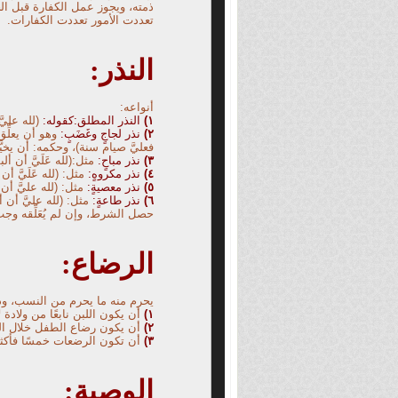
ذمته، ويجوز عمل الكفارة قبل الح
تعددت الأمور تعددت الكفارات.
النذر:
أنواعه:
١
)
النذر المطلق:كقوله:
(لله عليَّ
٢)
نذر لجاجٍ وغَضَبٍ:
وهو أن يعلِّق
فعليَّ صيام سنة)، وحكمه: أن يخيّ
٣)
نذر مباحٍ:
مثل:
(
لله عَلَيَّ أن
٤)
نذر مكروهٍ:
مثل: (لله عَلَيَّ 
٥)
نذر معصيةٍ:
مثل: (لله عليَّ أن
٦)
نذر طاعةٍ:
مثل: (لله عليَّ أن
حصل الشرط، وإن لم يُعَلِّقه وجب 
الرضاع:
يحرم منه ما يحرم من النسب، وذ
١)
أن يكون اللبن نابعًا من ولادة ل
٢)
أن يكون رضاع الطفل خلال العا
٣)
أن تكون الرضعات خمسًا فأكثر يقي
الوصية: