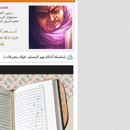
ʟнαĸ
رئيس الق
مسؤول فريق
عضو فريق تلبي
|سلسلة أحكام تهم المسلم: فوائد متفرقات |