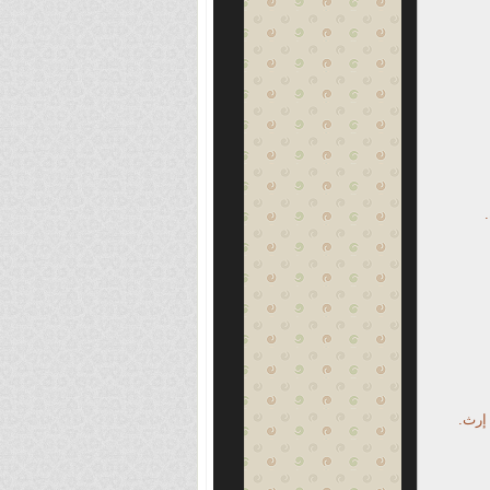
 إرث.