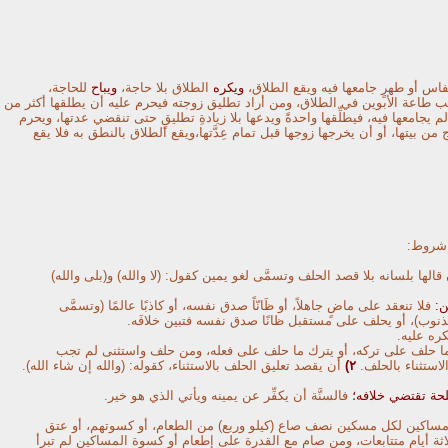
س أو طهرٍ جامعها فيه ويقع الطلاق،
ويكره
الطلاق بلا حاجة،
ويباح
للحاجة،
ب طاعة الأبوين في الطلاق، ومن أراد تطليق زوجته فيحرم عليه أن يطلقها أكثر من
جامعها فيه، فيطلِّقها واحدةً ويدعها بلا زيادةِ تطليقٍ حتى تنقضي عدتها، ويحرم
ج
من بيتها، أو أن يخرجها زوجها قبل تمام عِدَّتها،ويقع الطلاق بالنطق به فلا يقع
 شروط:
 قالها بلسانه بلا قصد الحلف وتسمَّى لغو يمين كقول: (لا والله) و(بلى والله)
:
فلا تنعقد على ماضٍ جاهلاً، أو ظَانّاً صدق نفسه، أو كاذبًا عالمًا (وتسمَّى
نوب)، أو يحلف على مستقبل ظانًا صدق نفسه فتبين خلافَه.
ره عليه.
ا حلف على تركه، أو يترك ما حلف على فعله، ومن حلف واستثنى لم تجب
استثناء بالحلف.
٢)
أن يقصد تعليق الحلف بالاستثناء، كقوله: (والله إن شاء الله).
ة تقتضي خلافه؛
فالسنَّة أن يكفِّر عن يمينه ويأتي الذي هو خير.
اكين لكل مسكين نصف صاع (كيلو وربع) من الطعام، أو كسوتهم، أو عتق
اثة أيام متتابعات، ومن صام مع القدرة على إطعام أو كسوة المساكين لم تبرأ