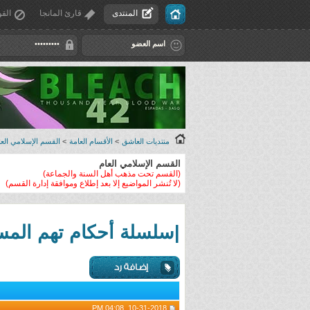
المنتدى
قارئ المانجا
القو
منتديات العاشق
>
الأقسام العامة
>
القسم الإسلامي العا
القسم الإسلامي العام
(القسم تحت مذهب أهل السنة والجماعة)
(لا تُنشر المواضيع إلا بعد إطلاع وموافقة إدارة القسم)
|سلسلة أحكام تهم المسل
10-31-2018, 04:08 PM