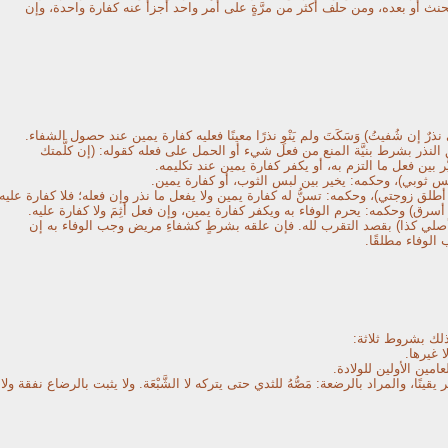
نث أو بعده، ومن حلف أكثر من مرَّةٍ على أمر واحد أجزأ عنه كفارة واحدة، وإن
 نذرٌ إن شُفيتُ) وَسَكَتَ ولم يَنْوِ نذرًا معينًا فعليه كفارة يمين عند حصول الشفاء.
 النذر بشرط بنيَّة المنع من فعل شيء أو الحمل على فعله كقوله: (إن كلَّمتك
َر بين فعل ما التزم به، أو يكفر كفارة يمين عند تكليمه.
 ألبس ثوبي)، وحكمه: يخير بين لبس الثوب، أو كفارة يمين.
أن أطلق زوجتي)، وحكمه: تسنُّ له كفارة يمين ولا يفعل ما نذر وإن فعله؛ فلا كفارة عليه.
 أسرق) وحكمه: يحرم الوفاء به ويكفر كفارة يمين، وإن فعل أثِمَ ولا كفارة عليه.
 أصلي كذا) بقصد التقرب لله. فإن علقه بشرطٍ كشفاءِ مريض وجب الوفاء به إن
الوفاء مطلقًا.
لك بشروط ثلاثة:
ا غيرها.
مين الأولين للولادة.
نًا، والمراد بالرضعة: مَصُّهُ للثدي حتى يتركه لا الشَّبْعَة. ولا يثبت بالرضاع نفقة ولا