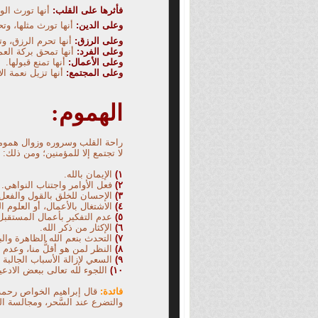
فأثرها على القلب
:
أنها تورث الو
وعلى الدين:
أنها تورث مثلها، و
وعلى الرزق:
أنها تحرم الرزق، و
وعلى الفرد:
أنها تمحق بركة الع
وعلى الأعمال:
أنها تمنع قبولها.
وعلى المجتمع:
أنها تزيل نعمة ال
الهموم:
راحة القلب وسروره وزوال همومه 
لا تجتمع إلا للمؤمنين؛ ومن ذلك:
١)
الإيمان بالله.
٢)
فعل الأوامر واجتناب النواهي.
٣)
الإحسان للخلق بالقول والفعل
٤)
الاشتغال بالأعمال، أو العلوم الن
٥)
عدم التفكير بأعمال المستقبل 
٦)
الإكثار من ذكر الله.
٧)
التحدث بنعم الله الظاهرة والب
٨)
النظر لمن هو أقلُّ منا، وعدم ال
٩)
السعي لإزالة الأسباب الجالبة 
١٠)
اللجوء لله تعالى ببعض الادعية ل
فائدة:
قال إبراهيم الخواص رحمه ا
والتضرع
عند السَّحر، ومجالسة ا