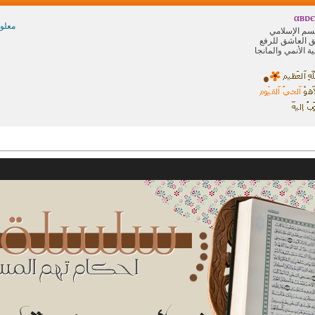
αвɒє
معلو
سم الإسلامي
 العاشق للرفع
ة الأنمي والمانجا