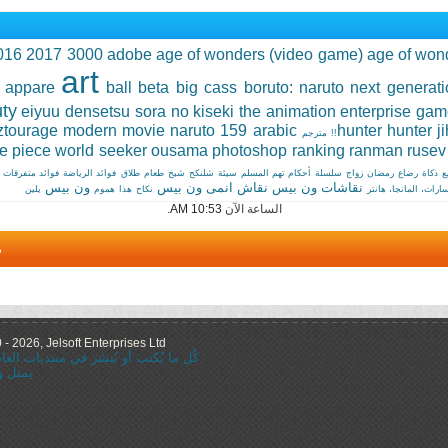
016
2017
3000
adobe
age of wonders (video game)
age of wond
art
appare
ball
beta
big cass
boruto: naruto next generat
ty
eiyuu densetsu sora no kiseki the animation
enterprise
gam
ztourage
modern
movie
naruto 159 arabic
hunter hunter
j
e piece world seeker
ousama
photoshop
ranking
ranman
rusev
ع
ذكاة
رضاع
رمضان
زواج
سلسلة أحكام تهم المسلم
سيئة
شلنكح
شيخ
طعام
طلاق
فوائد الرياضة
فوائد متفرقات
نقاشات ون بيس
نقاش انمى ون بيس
ون بيس
رات، المانجا، هانتر
نكاح
هذا
هموم
يلين
الساعة الآن
10:53 AM
.
م
 2026, Jelsoft Enterprises Ltd.
كُل ما يُكتب أو يُنشر في منتديات ال
يمثل و
="nofollow"