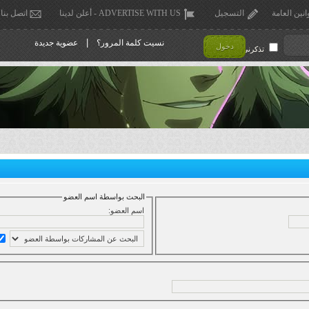
انين العامة
التسجيل
ADVERTISE WITH US - أعلن لدينا
اتصل بنا
|
نسيت كلمة المرور؟
عضوية جديدة
دخول
تذكرني !
البحث بواسطة اسم العضو
اسم العضو: