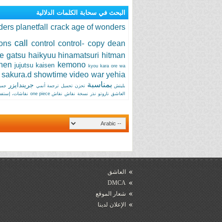
البحث في سحابة الكلمات الدلالية
ers planetfall crack
age of wonders
call
ions
control
control-
copy
dean
e
gatsu
haikyuu
hinamatsuri
hitman
ihen
kemono
jujutsu kaisen
kyou kara ore wa!! مترجم
sakura.d
showtime
video
war
yehia
بمناسبة
جريندايزر
بليتش
تحزن
تحميل
ترجمة أنمي
جمي
العاشق
ناروتو
نذر
نسخة
نقاش
نقاش one piece
نقاشات، إستفسا
العاشق
DMCA
شعار الموقع
الإعلان لدينا