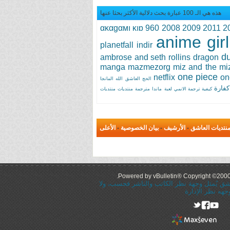
هذه هي الـ 100 عبارة بحث دلالية الأكثر بحثا عنها
ακαgαмı κıɒ
960
2008
2009
2011
2
anime girl
planetfall indir
du
ambrose and seth rollins
dragon
manga
mazmezorg
miz and the mi
one piece
netflix
on
الحج
العاشق
الله
المانجا
كفارة
كيفية ترجمة الانمي
لعبة
ماندا
مترجمة
منتديات
منتديات
نتديات العاشق
-
الأرشيف
-
بيان الخصوصية
-
الأعلى
Powered by vBulletin® Copyright ©2000 -
عاشق يُمثل وجهة نظر الكاتب والناشر فحسب، ولا
جهه نظر الإدارة
rel