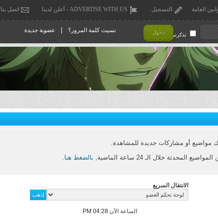
انين العامة
التسجيل
ADVERTISE WITH US - أعلن لدينا
اتصل بنا
|
نسيت كلمة المرور؟
عضوية جديدة
دخول
تذكرني !
ك مواضيع أو مشاركات جديدة للمشاهدة.
يع المحدثة خلال الـ 24 ساعة الماضية,
بالضغط هنا
.
الانتقال السريع
الساعة الآن
04:28 PM
.