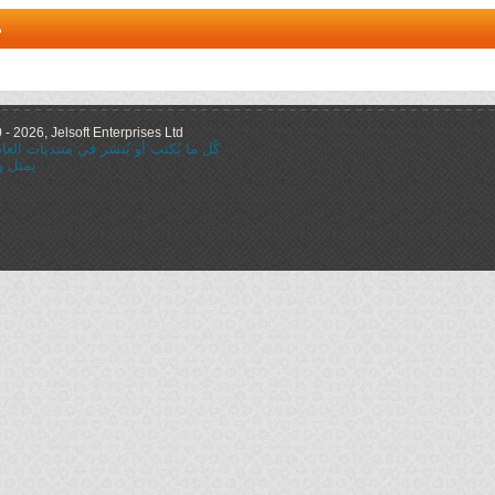
م
 2026, Jelsoft Enterprises Ltd.
كُل ما يُكتب أو يُنشر في منتديات ال
يمثل و
="nofollow"