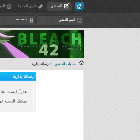
المنتدى
قارئ المانجا
القو
منتديات العاشق
>
رسالة إدارية
رسالة إدارية
عذراً, ليست هنا
يمكنك البحث عن المواض