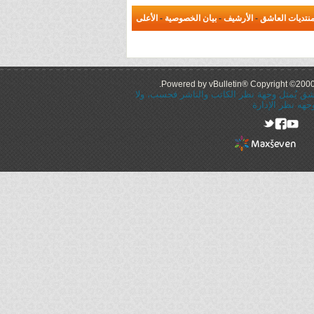
نتديات العاشق
-
الأرشيف
-
بيان الخصوصية
-
الأعلى
Powered by vBulletin® Copyright ©2000 -
عاشق يُمثل وجهة نظر الكاتب والناشر فحسب، ولا
جهه نظر الإدارة
rel