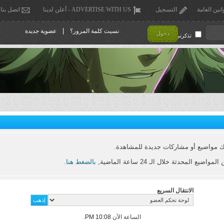
انين العامة
التسجيل
ADVERTISE WITH US - أعلن لدينا
اتصل بنا
|
نسيت كلمة المرور؟
عضوية جديدة
دخول
تذكرني !
ك مواضيع أو مشاركات جديدة للمشاهدة.
يع المحدثة خلال الـ 24 ساعة الماضية,
بالضغط هنا
.
الانتقال السريع
الساعة الآن
10:08 PM
.