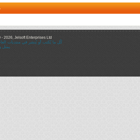
م
 2026, Jelsoft Enterprises Ltd.
كُل ما يُكتب أو يُنشر في منتديات ال
يمثل و
="nofollow"