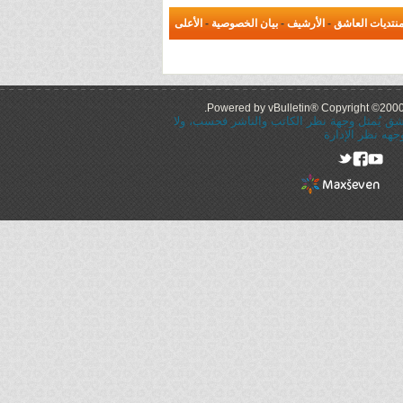
نتديات العاشق
-
الأرشيف
-
بيان الخصوصية
-
الأعلى
Powered by vBulletin® Copyright ©2000 -
عاشق يُمثل وجهة نظر الكاتب والناشر فحسب، ولا
جهه نظر الإدارة
rel