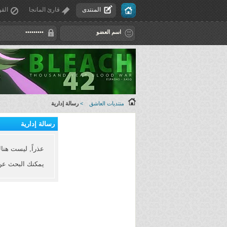
المنتدى
قارئ المانجا
القو
منتديات العاشق
>
رسالة إدارية
رسالة إدارية
عذراً, ليست هنا
يمكنك البحث عن المواض