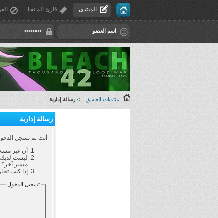
المنتدى
قارئ المانجا
القو
منتديات العاشق
>
رسالة إدارية
رسالة إدارية
أنت لم تسجل الدخول ب
أن غير مسجل
ليست لديك ص
متميز آخر؟
إذا كنت تحاو
تسجيل الدخول