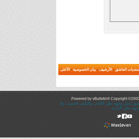
نتديات العاشق
-
الأرشيف
-
بيان الخصوصية
-
الأعلى
Powered by vBulletin® Copyright ©2000 -
عاشق يُمثل وجهة نظر الكاتب والناشر فحسب، ولا
جهه نظر الإدارة
rel