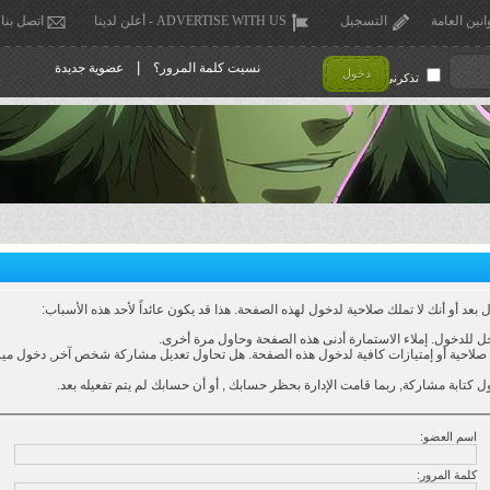
انين العامة
التسجيل
ADVERTISE WITH US - أعلن لدينا
اتصل بنا
|
نسيت كلمة المرور؟
عضوية جديدة
دخول
تذكرني !
عد أو أنك لا تملك صلاحية لدخول لهذه الصفحة. هذا قد يكون عائداً لأحد هذه الأسباب:
 للدخول. إملاء الاستمارة أدنى هذه الصفحة وحاول مرة أخرى.
لاحية أو إمتيازات كافية لدخول هذه الصفحة. هل تحاول تعديل مشاركة شخص آخر, دخول ميزا
ل كتابة مشاركة, ربما قامت الإدارة بحظر حسابك , أو أن حسابك لم يتم تفعيله بعد.
اسم العضو:
كلمة المرور: