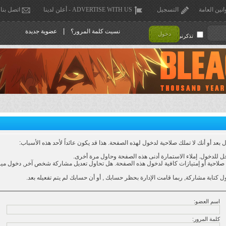
انين العامة
التسجيل
ADVERTISE WITH US - أعلن لدينا
اتصل بنا
|
نسيت كلمة المرور؟
عضوية جديدة
دخول
تذكرني !
عد أو أنك لا تملك صلاحية لدخول لهذه الصفحة. هذا قد يكون عائداً لأحد هذه الأسباب:
 للدخول. إملاء الاستمارة أدنى هذه الصفحة وحاول مرة أخرى.
لاحية أو إمتيازات كافية لدخول هذه الصفحة. هل تحاول تعديل مشاركة شخص آخر, دخول ميزا
ل كتابة مشاركة, ربما قامت الإدارة بحظر حسابك , أو أن حسابك لم يتم تفعيله بعد.
اسم العضو:
كلمة المرور: