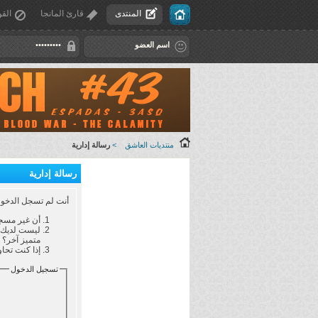
المنتدى
قارئ المانجا
القو
منتديات العاشق
>
رسالة إدارية
رسالة إدارية
أنت لم تسجل الدخول ب
أن غير مسجل
ليست لديك ص
متميز آخر؟
إذا كنت تحاو
تسجيل الدخول