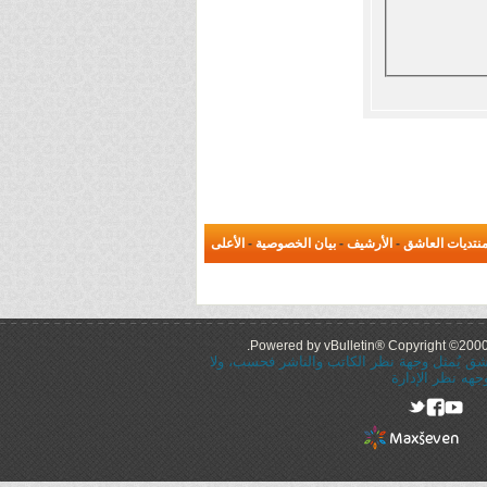
نتديات العاشق
-
الأرشيف
-
بيان الخصوصية
-
الأعلى
Powered by vBulletin® Copyright ©2000 -
عاشق يُمثل وجهة نظر الكاتب والناشر فحسب، ولا
جهه نظر الإدارة
rel