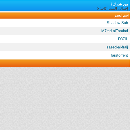
من شارك؟
إجمالي المشاركات: 5
اسم العضو
Shadow-Sub
M7md alTamimi
D37IL
saeed-al-fraij
farstorrent