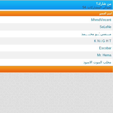
من شارك؟
إجمالي المشاركات: 54
اسم العضو
MhmdVincent
SeLeNe
مـــسي,’ــو محــ.,ـمد
K N i G H T
Escobar
Mr. Hema
مخلب الموت الاسود