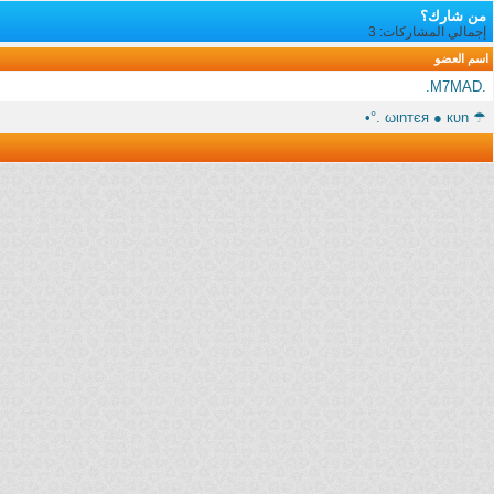
من شارك؟
إجمالي المشاركات: 3
اسم العضو
.M7MAD.
☂ ωιnтєя ● кυn .°•