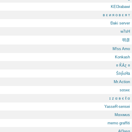
KEl3rabawi
в ε и я о в ε я т
Đaki server
w7sH
明彦
M!ss Amo
Konkash
¤ ǨǺɀ ¤
ŜIήĬoЯā
Mr.Action
ѕαѕкє
ɪ z α в є ℓ α
YasseR-sensei
Mαxιмυѕ
memo graffiti
Al3asq