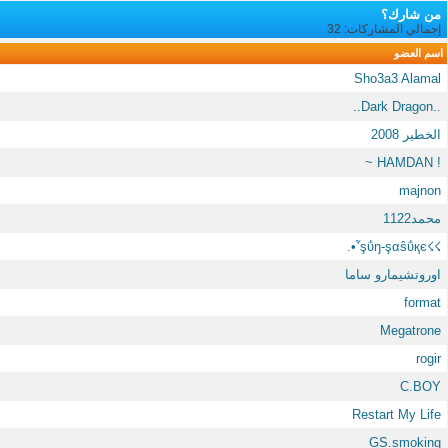
من شارك؟
إجمالي المشاركات: 32
اسم العضو
Sho3a3 Alamal
..Dark Dragon..
الخطير 2008
! HAMDAN ~
majnon
محمد1122
☇☇şΰŋ-şαŝΰқє῏•.
اوروتشيمارو ساما
format
Megatrone
rogir
C.BOY
Restart My Life
GS.smoking