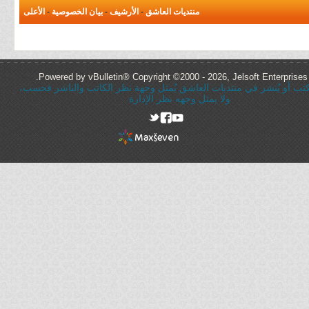
منتديات العاشق
-
الأرشيف
-
بيان الخصوصية
-
الأعلى
Powered by vBulletin® Copyright ©2000 - 2026, Jelsoft Enterprises 
ُكتب أو يُنشر في منتديات العاشق يُمثل وجهة نظر الكاتب والناشر فحسب،
ولا يمثل وجهه نظر الإدارة
rel="nofollow"