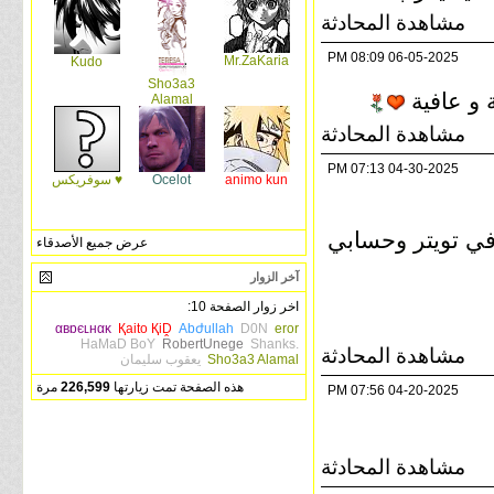
مشاهدة المحادثة
08:09 PM
06-05-2025
Mr.ZaKaria
Kudo
Sho3a3
ة و عافية
Alamal
مشاهدة المحادثة
07:13 PM
04-30-2025
animo kun
Ocelot
♥ سوفريكس
ي تويتر وحسابي
عرض جميع الأصدقاء
آخر الزوار
اخر زوار الصفحة 10:
αвɒєʟнαĸ
Қaito ҚiḒ
Abժullah
D0N
eror
HaMaD BoY
RobertUnege
Shanks.
مشاهدة المحادثة
Sho3a3 Alamal
يعقوب سليمان
هذه الصفحة تمت زيارتها
226,599
مرة
07:56 PM
04-20-2025
مشاهدة المحادثة