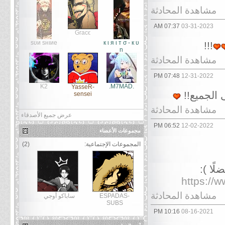
مشاهدة المحادثة
07:37 AM
03-31-2023
Ԍгасϵ
sυи sнıиe
к ι я ι т σ - к υ
!!!
η
مشاهدة المحادثة
07:48 PM
12-31-2022
K2
.M7MAD.
YasseR-
 الجميع!!
sensei
مشاهدة المحادثة
عرض جميع الأصدقاء
06:52 PM
12-02-2022
مجموعات الأعضاء
المجموعات الإجتماعية:
(2)
ًا ):
https://
مشاهدة المحادثة
ESPADAS-
ساباكو أوجي
SUBS
10:16 PM
08-16-2021