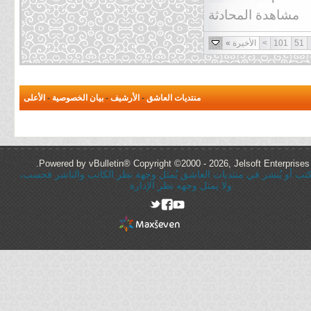
مشاهدة المحادثة
51
101
>
الأخيرة
»
منتديات العاشق
-
الأرشيف
-
بيان الخصوصية
-
الأعلى
Powered by vBulletin® Copyright ©2000 - 2026, Jelsoft Enterprises 
ُكتب أو يُنشر في منتديات العاشق يُمثل وجهة نظر الكاتب والناشر فحسب،
ولا يمثل وجهه نظر الإدارة
rel="nofollow"