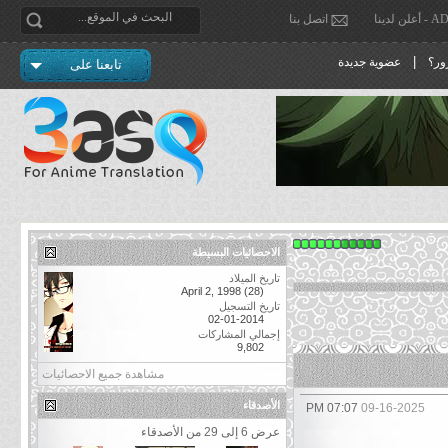
دينا
اتصل بنا
|
ور؟
عضوية جديدة
تابعنا على
الاحصائيات البسيطة
تاريخ الميلاد
April 2, 1998 (28)
تاريخ التسجيل
02-01-2014
إجمالي المشاركات
9,802
مشاهدة جميع الاحصائيات
الأصدقاء
07:07 PM
09-16-2025
عرض 6 إلى 29 من الأصدقاء