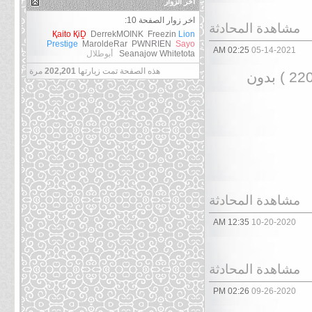
آخر الزوار
اخر زوار الصفحة 10:
مشاهدة المحادثة
Қaito ҚiḒ
DerrekMOINK
Freezin
Lion
Prestige
MaroldeRar
PWNRIEN
Sayo
02:25 AM
05-14-2021
Whitetota
Seanajow
أبوطلال
هذه الصفحة تمت زيارتها
202,201
مرة
مشروع اعادة انتاج ترجمة ناروتو الحلقات من ( 001 ~ 220 ) بدون
مشاهدة المحادثة
12:35 AM
10-20-2020
مشاهدة المحادثة
02:26 PM
09-26-2020