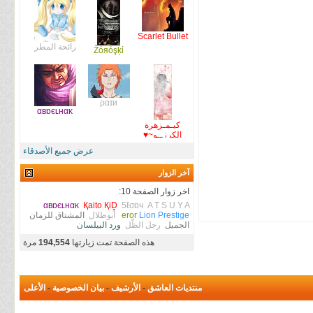
Scarlet Bullet
رائحة المطر
Žόяόşķί
ραɪи
αвɒєʟнαĸ
كيـمـزهرة
الكرزــو~♥
عرض جميع الأصدقاء
آخر الزوار
اخر زوار الصفحة 10:
αвɒєʟнαĸ
Қaito ҚiḒ
5ℓσɒч
A T S U Y A
Lion Prestige
eror
أبوطلال
المشتاق للزمان
الجميل
رجل الظّل
ورد البيلسان
هذه الصفحة تمت زيارتها
194,554
مرة
منتديات العاشق
-
الأرشيف
-
بيان الخصوصية
-
الأعلى