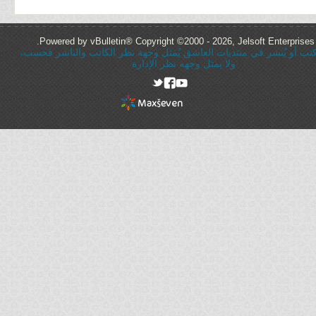
Powered by vBulletin® Copyright ©2000 - 2026, Jelsoft Enterprises 
ُكتب أو يُنشر في منتديات العاشق يُمثل وجهة نظر الكاتب والناشر فحسب،
ولا يمثل وجهه نظر الإدارة
rel="nofollow"