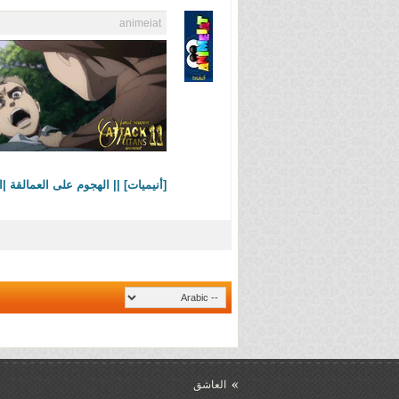
animeiat
[أنيميات] || الهجوم على العمالقة |الحلقة 11||11 Season 4
العاشق