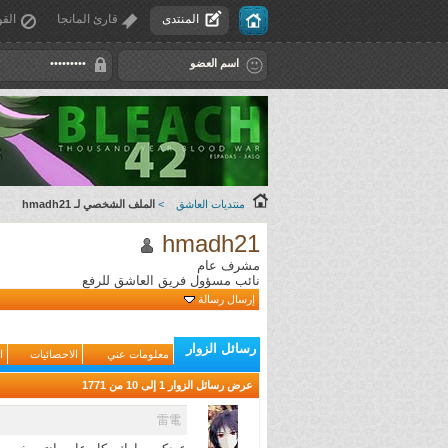
المنتدى
قارئ المانجا
القو
منتديات العاشق
>
الملف الشخصي لـ hmadh21
hmadh21
مشرف عام
نائب مسؤول فريق العاشق للرفع
إرسال رسالة
رسائل الزوار
معلومات عني
الاحصائيات
ا
عرض رسائل الزوار 1 إلى
10
من
1771
雷電