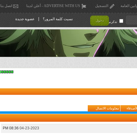
انين العامة
التسجيل
ADVERTISE WITH US - أعلن لدينا
اتصل بنا
|
نسيت كلمة المرور؟
عضوية جديدة
دخول
تذكرني !
لأصدقاء
معلومات الاتصال
08:36 PM
04-23-2023