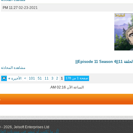
11:27 PM
02-23-2021
Episode ||
مشاهدة المحادثة
صفحة 1 من 178
1
2
3
11
51
101
>
الأخيرة
»
الساعة الآن
02:16 AM
.
م
 2026, Jelsoft Enterprises Ltd.
كُل ما يُكتب أو يُنشر في منتديات ال