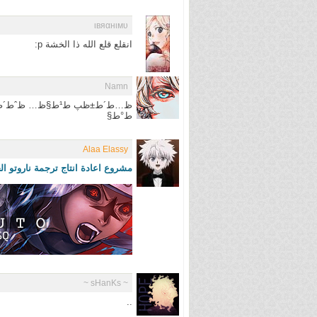
ιвяαнιмυ
انقلع قلع الله ذا الخشة p:
Namn
ط°ط§
Alaa Elassy
مشروع اعادة انتاج ترجمة ناروتو الحلقات من ( 001 ~ 220 
~ sHanKs ~
..