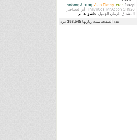
ѕαℓмαη.∂.тιтαη
Alaa Elassy
eror
foozyi
SH920
Mr.Action
iiMl7o0os
أبو العصافير
المشتاق للزمان الجميل
عاشق هانتر
هذه الصفحة تمت زيارتها
393,545
مرة