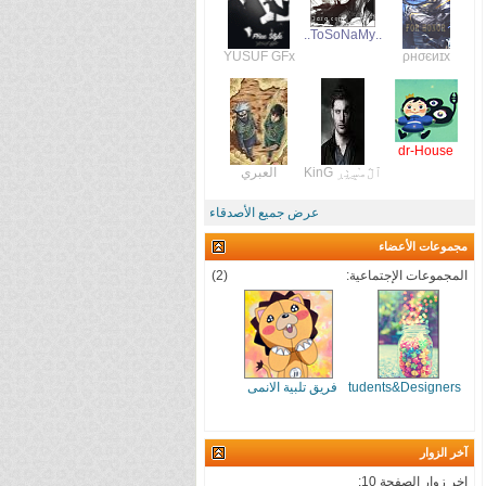
..ToSoNaMy..
YUSUF GFx
ρнσєиɪx
dr-House
ٱڷﻣ̝̚ﺳ̭͠ٺڔ KinG
العبري
عرض جميع الأصدقاء
مجموعات الأعضاء
المجموعات الإجتماعية:
(2)
students&Designers
فريق تلبية الانمى
آخر الزوار
اخر زوار الصفحة 10: