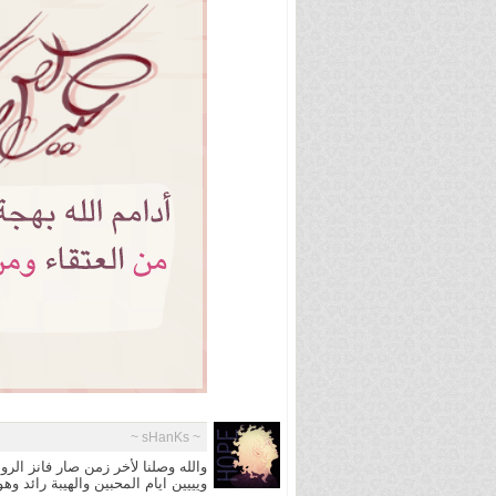
~ sHanKs ~
والله وصلنا لأخر زمن صار فانز ا
ويييين ايام المحبين والهيبة رائد 