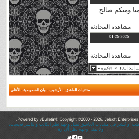
نا ومنكم صالح
مشاهدة المحادثة
07:47 AM
01-25-2025
مشاهدة المحادثة
1
51
101
>
الأخيرة
»
منتديات العاشق
-
الأرشيف
-
بيان الخصوصية
-
الأعلى
Powered by vBulletin® Copyright ©2000 - 2026, Jelsoft Enterprises 
ُكتب أو يُنشر في منتديات العاشق يُمثل وجهة نظر الكاتب والناشر فحسب،
ولا يمثل وجهه نظر الإدارة