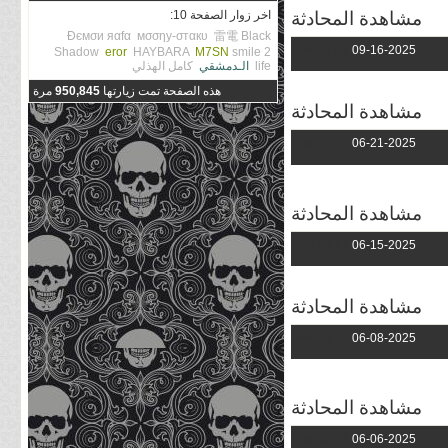
مشاهدة المحادثة
اخر زوار الصفحة 10:
Đємσи яαfα
мσσηу-σтαкυ
雷電
Black
07:02 PM
09-16-2025
Shadow
eror
HAYBARA
M7SN
smile 2
life
الـدمشقي
كامل الهذلي
هذه الصفحة تمت زيارتها
950,845
مرة
مشاهدة المحادثة
01:44 PM
06-21-2025
مشاهدة المحادثة
09:47 PM
06-15-2025
مشاهدة المحادثة
03:54 AM
06-08-2025
مشاهدة المحادثة
05:17 PM
06-06-2025