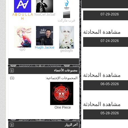
12:45 PM
07-29-2026
A B D U L L A
YouCef JoSaf
H
عرب ماركت
مشاهدة المحادثة
09:17 AM
07-24-2026
Hugh Jackie
cp0
gedogfx
عرض جميع الأصدقاء
مجموعات الأعضاء
مشاهدة المحادثة
المجموعات الإجتماعية:
(1)
12:12 PM
06-05-2026
مشاهدة المحادثة
One Piece
09:51 AM
05-28-2026
آخر الزوار