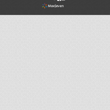
rel="nofollow"