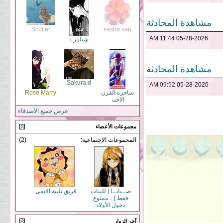
مشاهدة المحادثة
Sculter
sasha san
11:44 AM
05-28-2026
ڜيلُۉرﮱ
مشاهدة المحادثة
Sakura.d
09:52 AM
05-28-2026
ساحره القرن
Rose Marry
الاخير
عرض جميع الأصدقاء
مجموعات الأعضاء
المجموعات الإجتماعية:
(2)
صــبايــا [ للبنات
فريق تلبية الانمى
فقط ] .. ممنوع
دخول الأولاد
آخر الزوار