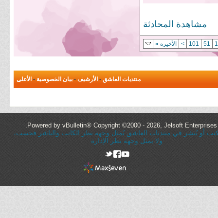
مشاهدة المحادثة
1
51
101
>
الأخيرة
»
منتديات العاشق
-
الأرشيف
-
بيان الخصوصية
-
الأعلى
Powered by vBulletin® Copyright ©2000 - 2026, Jelsoft Enterprises 
ُكتب أو يُنشر في منتديات العاشق يُمثل وجهة نظر الكاتب والناشر فحسب،
ولا يمثل وجهه نظر الإدارة
rel="nofollow"