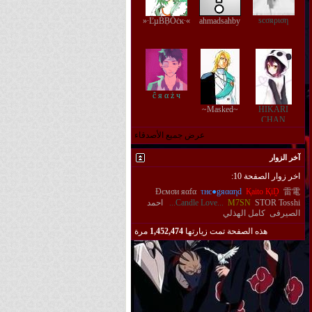
ѕcσяριση
»∙ĽµḂḄǑċĸ∙«
ahmadsahby
ĉ я α ż ч
~Masked~
HIKARI
CHAN
عرض جميع الأصدقاء
آخر الزوار
اخر زوار الصفحة 10:
Đємσи яαfα
τнє●gяααηd
Қaito ҚiḒ
雷電
Tosshi
STOR
M7SN
...Candle Love...
احمد
الصيرفى
كامل الهذلي
هذه الصفحة تمت زيارتها
1,452,474
مرة