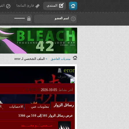
المنتدى
قارئ المانجا
القو
منتديات العاشق
>
الملف الشخصي لـ eror
eror
عضو شرف
آخر نشاط:
05-10-2026
08:39 AM
رسائل الزوار
معلومات عني
الاحصائيات
ال
عرض رسائل الزوار 501 إلى
510
من
5366
مـــسي,’ــو محــ.,ـمد