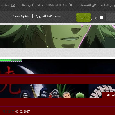
انين العامة
التسجيل
ADVERTISE WITH US - أعلن لدينا
اتصل بنا
|
نسيت كلمة المرور؟
عضوية جديدة
دخول
تذكرني !
أصدقاء
09:57 PM
06-02-2017