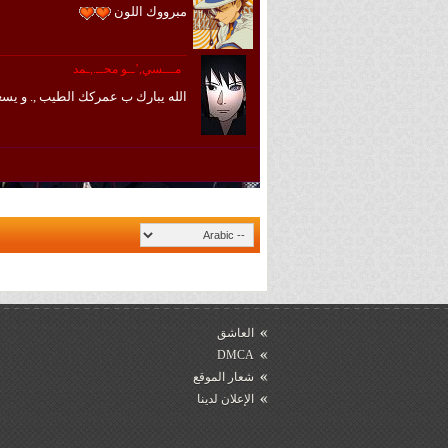
مبرووك اللون
مـــسي,’ــو محــ.,ـمد
الله يبارك ب عمركك الطيب ,. و يسعد 
العاشق
DMCA
شعار الموقع
الإعلان لدينا