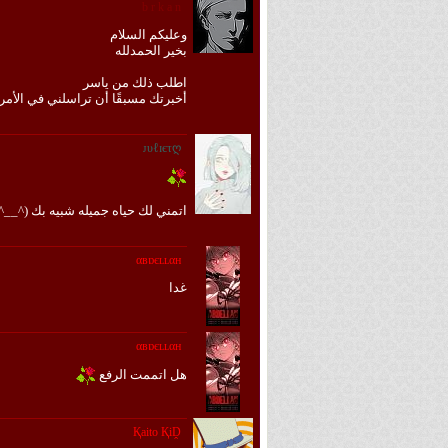
b r k a n
وعليكم السلام
بخير الحمدلله
اطلب ذلك من ياسر
أخبرتك مسبقًا أن تراسلني في الأمر
ᴊυℓɪєτღ
اتمني لك حياه جميله شبيه بك (^__^
αвɒєʟʟαн
غدا
αвɒєʟʟαн
هل اتممت الرفع
Қaito ҚiḒ