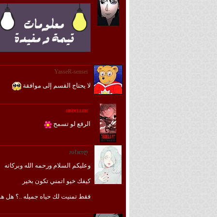
YasseR-sensei
لا يحتاج القسم إلى موافقة
αвɒєʟʟαн
الرفع لو تسمح
ᴊυℓɪєτღ
وعليكم السلام ورحمه الله وبركاته
كيفك خيو اتمني تكون بخير
فقط تمنيت لك حياه جميله ..؟ هل هذ