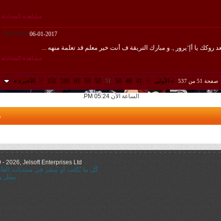
مشاهدة المحادثة
09:22 PM
06-01-2017
روكك يا أإ‘يرور ,. و مبارك التريقة ف أنت خير معلم قد تعلمة منهه ...
مشاهدة المحادثة
«
الأولى
<
41
49
50
51
52
53
61
101
151
>
الأخيرة
»
صفحة 51 من 537
الساعة الآن
05:24 PM
.
م
 2026, Jelsoft Enterprises Ltd.
كُل ما يُكتب أو يُنشر في منتديات ال
يمثل و
="nofollow"