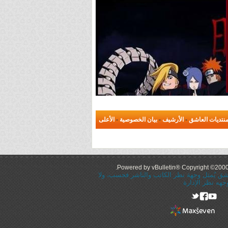
نتديات العاشق
-
الأرشيف
-
بيان الخصوصية
-
الأعلى
Powered by vBulletin® Copyright ©2000 -
عاشق يُمثل وجهة نظر الكاتب والناشر فحسب، ولا
جهه نظر الإدارة
rel