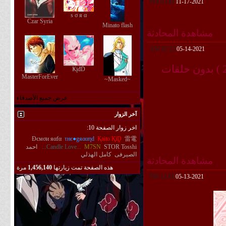
03:40 PM
11-17-2021
s σ я α
Czar Syria
Minato flash
مشاهدة المحادثة
02:22 AM
05-14-2021
مشروع اعادة انتاج ترجمة ناروتو الحلقات من ( 001 ~ 220 ) بدون حلقات
ҜįđĎ
MasterForEver
~Masked~
عرض جميع الأصدقاء
آخر الزوار
اخر زوار الصفحة 10:
Đємσи яαfα
τнє●gяααηd
Қaito ҚiḒ
雷電
Tosshi
STOR
M7SN
...Candle Love...
احمد
الصيرفى
كامل الهذلي
مشاهدة المحادثة
هذه الصفحة تمت زيارتها
1,456,140
مرة
12:03 PM
05-13-2021