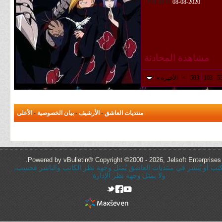
09:12 PM
08-08-2020
مشاهدة المحادثة
5
103
503
>
الأخيرة
»
منتديات العاشق
-
الأرشيف
-
بيان الخصوصية
-
الأعلى
Powered by vBulletin® Copyright ©2000 - 2026, Jelsoft Enterprises 
ُكتب أو يُنشر في منتديات العاشق يُمثل وجهة نظر الكاتب والناشر فحسب،
ولا يمثل وجهه نظر الإدارة
rel="nofollow"