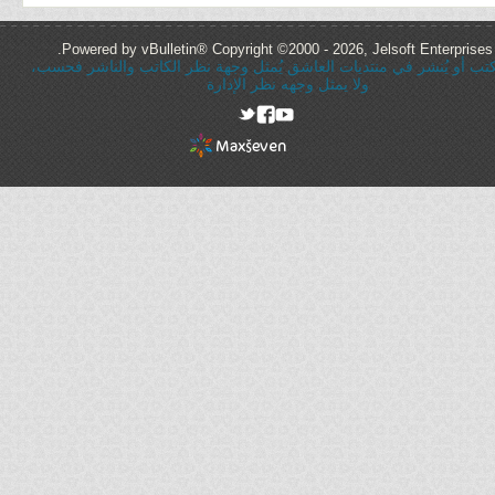
Powered by vBulletin® Copyright ©2000 - 2026, Jelsoft Enterprises 
ُكتب أو يُنشر في منتديات العاشق يُمثل وجهة نظر الكاتب والناشر فحسب،
ولا يمثل وجهه نظر الإدارة
rel="nofollow"