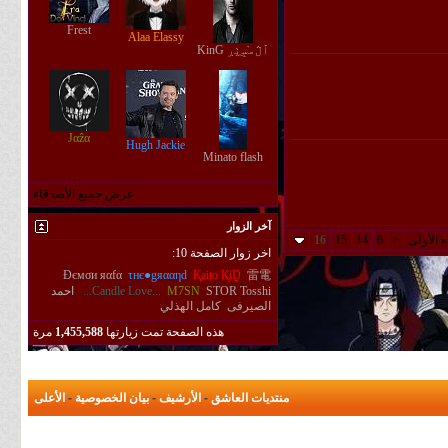
Frest
Alaa Elassy
ٱڷﻣ̝̚ﺳ̭͠ٺڔ KinG
Јαẑα
Hugh Jackie
Minato flash
عرض جميع الأصدقاء
آخر الزوار
«
الأولى
<
6
14
15
16
اخر زوار الصفحة 10:
Đємσи яαfα
τнє●gяααηd
Қaito ҚiḒ
雷電
Tosshi
STOR
M7SN
...Candle Love...
احمد
الصيرفى
كامل الهذلي
هذه الصفحة تمت زيارتها
1,455,588
مرة
منتديات العاشق
-
الأرشيف
-
بيان الخصوصية
-
الأعلى