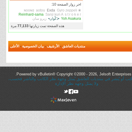
اخر زوار الصفحة 10:
aotou
Exda
Gyro zeppeli
❀ ɴooɴɑ
Reinhard-sama
Sanji kun A
s t r o k e r
Yoh Asakura
•ذَكْوان•
زيرو سان
هذه الصفحة تمت زيارتها
77,133
مرة
منتديات العاشق
-
الأرشيف
-
بيان الخصوصية
-
الأعلى
Powered by vBulletin® Copyright ©2000 - 2026, Jelsoft Enterprises 
ُكتب أو يُنشر في منتديات العاشق يُمثل وجهة نظر الكاتب والناشر فحسب،
ولا يمثل وجهه نظر الإدارة
rel="nofollow"