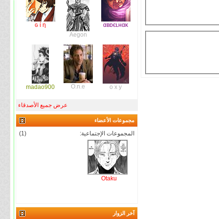
ɢ ί η
αвɒєʟнαĸ
Aegon
O.n.e
madao900
o x y
عرض جميع الأصدقاء
مجموعات الأعضاء
المجموعات الإجتماعية:
(1)
Otaku
آخر الزوار